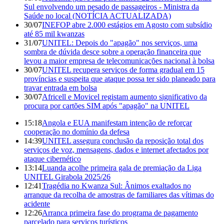
Sul envolvendo um pesado de passageiros - Ministra da
Saúde no local (NOTÍCIA ACTUALIZADA)
30/07
INEFOP abre 2.000 estágios em Agosto com subsídio
até 85 mil kwanzas
31/07
UNITEL: Depois do "apagão" nos serviços, uma
sombra de dúvida desce sobre a operação financeira que
levou a maior empresa de telecomunicações nacional à bolsa
30/07
UNITEL recupera serviços de forma gradual em 15
províncias e suspeita que ataque possa ter sido planeado para
travar entrada em bolsa
30/07
Africell e Movicel registam aumento significativo da
procura por cartões SIM após "apagão" na UNITEL
15:18
Angola e EUA manifestam intenção de reforçar
cooperação no domínio da defesa
14:39
UNITEL assegura conclusão da reposição total dos
serviços de voz, mensagens, dados e internet afectados por
ataque cibernético
13:14
Luanda acolhe primeira gala de premiação da Liga
UNITEL Girabola 2025/26
12:41
Tragédia no Kwanza Sul: Ânimos exaltados no
arranque da recolha de amostras de familiares das vítimas do
acidente
12:26
Arranca primeira fase do programa de pagamento
parcelado para serviços turísticos