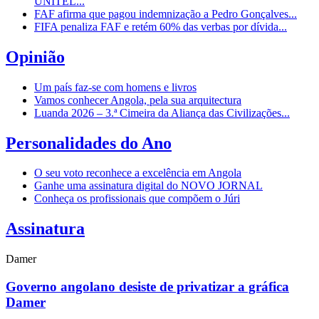
UNITEL...
FAF afirma que pagou indemnização a Pedro Gonçalves...
FIFA penaliza FAF e retém 60% das verbas por dívida...
Opinião
Um país faz-se com homens e livros
Vamos conhecer Angola, pela sua arquitectura
Luanda 2026 – 3.ª Cimeira da Aliança das Civilizações...
Personalidades do Ano
O seu voto reconhece a excelência em Angola
Ganhe uma assinatura digital do NOVO JORNAL
Conheça os profissionais que compõem o Júri
Assinatura
Damer
Governo angolano desiste de privatizar a gráfica
Damer