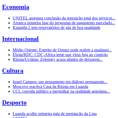
Economia
UNITEL assegura conclusão da reposição total dos serviços...
Arranca primeira fase do programa de pagamento parcelado...
Katambi-2 tem reservatórios de gás de boa qualidade
Internacional
Médio Oriente: Estreito de Ormuz pode reabrir a qualquer...
Ébola/RDC: CDC-Africa teme que vírus fuja ao controlo
Rússia/Ucrânia: Zelensky acusa aliados de deixarem...
Cultura
Israel Campos: um pensamento em diálogo permanente...
Moscovo reactiva Casa da Rússia em Luanda
CCL convida público a mergulhar na oralidade angolana...
Desporto
Luanda acolhe primeira gala de premiação da Liga