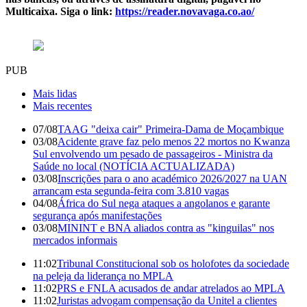
Multicaixa. Siga o link:
https://reader.novavaga.co.ao/
PUB
Mais lidas
Mais recentes
07/08
TAAG "deixa cair" Primeira-Dama de Moçambique
03/08
Acidente grave faz pelo menos 22 mortos no Kwanza
Sul envolvendo um pesado de passageiros - Ministra da
Saúde no local (NOTÍCIA ACTUALIZADA)
03/08
Inscrições para o ano académico 2026/2027 na UAN
arrancam esta segunda-feira com 3.810 vagas
04/08
África do Sul nega ataques a angolanos e garante
segurança após manifestações
03/08
MININT e BNA aliados contra as "kinguilas" nos
mercados informais
11:02
Tribunal Constitucional sob os holofotes da sociedade
na peleja da liderança no MPLA
11:02
PRS e FNLA acusados de andar atrelados ao MPLA
11:02
Juristas advogam compensação da Unitel a clientes