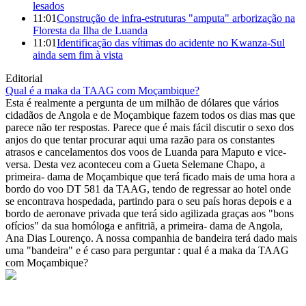
lesados
11:01
Construção de infra-estruturas "amputa" arborização na
Floresta da Ilha de Luanda
11:01
Identificação das vítimas do acidente no Kwanza-Sul
ainda sem fim à vista
Editorial
Qual é a maka da TAAG com Moçambique?
Esta é realmente a pergunta de um milhão de dólares que vários
cidadãos de Angola e de Moçambique fazem todos os dias mas que
parece não ter respostas. Parece que é mais fácil discutir o sexo dos
anjos do que tentar procurar aqui uma razão para os constantes
atrasos e cancelamentos dos voos de Luanda para Maputo e vice-
versa. Desta vez aconteceu com a Gueta Selemane Chapo, a
primeira- dama de Moçambique que terá ficado mais de uma hora a
bordo do voo DT 581 da TAAG, tendo de regressar ao hotel onde
se encontrava hospedada, partindo para o seu país horas depois e a
bordo de aeronave privada que terá sido agilizada graças aos "bons
ofícios" da sua homóloga e anfitriã, a primeira- dama de Angola,
Ana Dias Lourenço. A nossa companhia de bandeira terá dado mais
uma "bandeira" e é caso para perguntar : qual é a maka da TAAG
com Moçambique?
© Novo Jornal, 2026