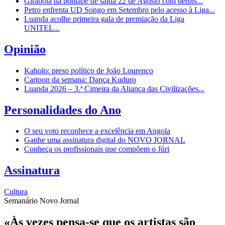
Girabola dá pontapé de saída 22 de Agosto com dérbis...
Petro enfrenta UD Songo em Setembro pelo acesso à Liga...
Luanda acolhe primeira gala de premiação da Liga
UNITEL...
Opinião
Kaholo: preso político de João Lourenço
Cartoon da semana: Dança Kuduro
Luanda 2026 – 3.ª Cimeira da Aliança das Civilizações...
Personalidades do Ano
O seu voto reconhece a excelência em Angola
Ganhe uma assinatura digital do NOVO JORNAL
Conheça os profissionais que compõem o Júri
Assinatura
Cultura
Semanário Novo Jornal
«Às vezes pensa-se que os artistas são