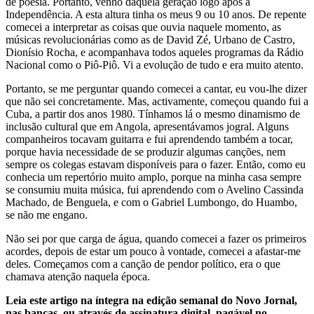
de poesia. Portanto, venho daquela geração logo após a
Independência. A esta altura tinha os meus 9 ou 10 anos. De repente
comecei a interpretar as coisas que ouvia naquele momento, as
músicas revolucionárias como as de David Zé, Urbano de Castro,
Dionísio Rocha, e acompanhava todos aqueles programas da Rádio
Nacional como o Piô-Piô. Vi a evolução de tudo e era muito atento.
Portanto, se me perguntar quando comecei a cantar, eu vou-lhe dizer
que não sei concretamente. Mas, activamente, começou quando fui a
Cuba, a partir dos anos 1980. Tínhamos lá o mesmo dinamismo de
inclusão cultural que em Angola, apresentávamos jogral. Alguns
companheiros tocavam guitarra e fui aprendendo também a tocar,
porque havia necessidade de se produzir algumas canções, nem
sempre os colegas estavam disponíveis para o fazer. Então, como eu
conhecia um repertório muito amplo, porque na minha casa sempre
se consumiu muita música, fui aprendendo com o Avelino Cassinda
Machado, de Benguela, e com o Gabriel Lumbongo, do Huambo,
se não me engano.
Não sei por que carga de água, quando comecei a fazer os primeiros
acordes, depois de estar um pouco à vontade, comecei a afastar-me
deles. Começamos com a canção de pendor político, era o que
chamava atenção naquela época.
Leia este artigo na íntegra na edição semanal do Novo Jornal,
nas bancas, ou através de assinatura digital, pagável no