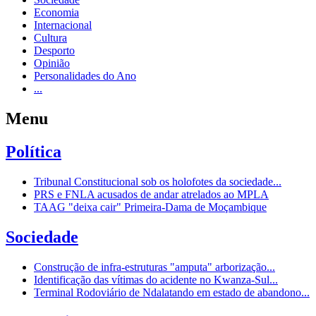
Economia
Internacional
Cultura
Desporto
Opinião
Personalidades do Ano
...
Menu
Política
Tribunal Constitucional sob os holofotes da sociedade...
PRS e FNLA acusados de andar atrelados ao MPLA
TAAG "deixa cair" Primeira-Dama de Moçambique
Sociedade
Construção de infra-estruturas "amputa" arborização...
Identificação das vítimas do acidente no Kwanza-Sul...
Terminal Rodoviário de Ndalatando em estado de abandono...