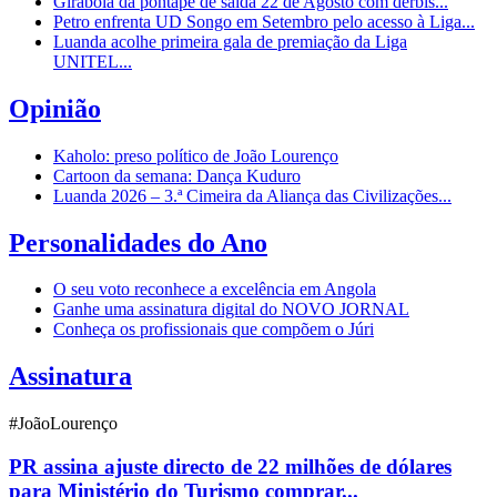
Girabola dá pontapé de saída 22 de Agosto com dérbis...
Petro enfrenta UD Songo em Setembro pelo acesso à Liga...
Luanda acolhe primeira gala de premiação da Liga
UNITEL...
Opinião
Kaholo: preso político de João Lourenço
Cartoon da semana: Dança Kuduro
Luanda 2026 – 3.ª Cimeira da Aliança das Civilizações...
Personalidades do Ano
O seu voto reconhece a excelência em Angola
Ganhe uma assinatura digital do NOVO JORNAL
Conheça os profissionais que compõem o Júri
Assinatura
#JoãoLourenço
PR assina ajuste directo de 22 milhões de dólares
para Ministério do Turismo comprar...