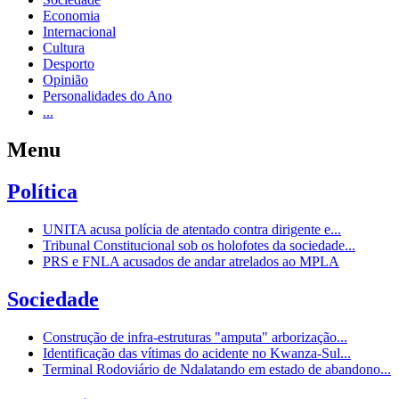
Economia
Internacional
Cultura
Desporto
Opinião
Personalidades do Ano
...
Menu
Política
UNITA acusa polícia de atentado contra dirigente e...
Tribunal Constitucional sob os holofotes da sociedade...
PRS e FNLA acusados de andar atrelados ao MPLA
Sociedade
Construção de infra-estruturas "amputa" arborização...
Identificação das vítimas do acidente no Kwanza-Sul...
Terminal Rodoviário de Ndalatando em estado de abandono...