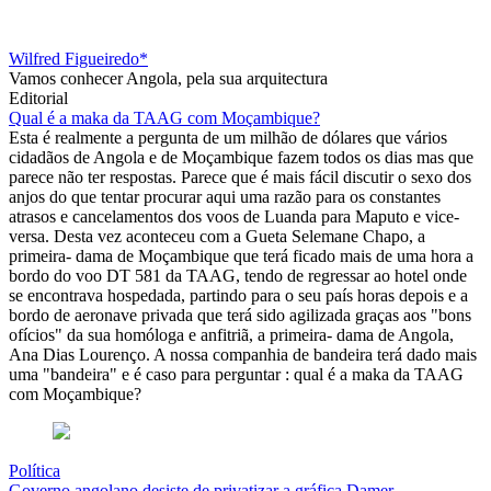
Wilfred Figueiredo*
Vamos conhecer Angola, pela sua arquitectura
Editorial
Qual é a maka da TAAG com Moçambique?
Esta é realmente a pergunta de um milhão de dólares que vários
cidadãos de Angola e de Moçambique fazem todos os dias mas que
parece não ter respostas. Parece que é mais fácil discutir o sexo dos
anjos do que tentar procurar aqui uma razão para os constantes
atrasos e cancelamentos dos voos de Luanda para Maputo e vice-
versa. Desta vez aconteceu com a Gueta Selemane Chapo, a
primeira- dama de Moçambique que terá ficado mais de uma hora a
bordo do voo DT 581 da TAAG, tendo de regressar ao hotel onde
se encontrava hospedada, partindo para o seu país horas depois e a
bordo de aeronave privada que terá sido agilizada graças aos "bons
ofícios" da sua homóloga e anfitriã, a primeira- dama de Angola,
Ana Dias Lourenço. A nossa companhia de bandeira terá dado mais
uma "bandeira" e é caso para perguntar : qual é a maka da TAAG
com Moçambique?
Política
Governo angolano desiste de privatizar a gráfica Damer