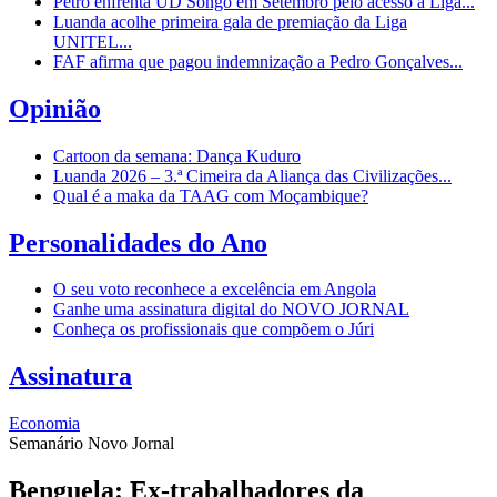
Petro enfrenta UD Songo em Setembro pelo acesso à Liga...
Luanda acolhe primeira gala de premiação da Liga
UNITEL...
FAF afirma que pagou indemnização a Pedro Gonçalves...
Opinião
Cartoon da semana: Dança Kuduro
Luanda 2026 – 3.ª Cimeira da Aliança das Civilizações...
Qual é a maka da TAAG com Moçambique?
Personalidades do Ano
O seu voto reconhece a excelência em Angola
Ganhe uma assinatura digital do NOVO JORNAL
Conheça os profissionais que compõem o Júri
Assinatura
Economia
Semanário Novo Jornal
Benguela: Ex-trabalhadores da