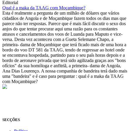
Editorial
Qual é a maka da TAAG com Moçambique?
Esta é realmente a pergunta de um milhão de dólares que vários
cidadãos de Angola e de Moçambique fazem todos os dias mas que
parece não ter respostas. Parece que é mais fácil discutir o sexo dos
anjos do que tentar procurar aqui uma razão para os constantes
atrasos e cancelamentos dos voos de Luanda para Maputo e vice-
versa. Desta vez aconteceu com a Gueta Selemane Chapo, a
primeira- dama de Moçambique que terá ficado mais de uma hora a
bordo do voo DT 581 da TAAG, tendo de regressar ao hotel onde
se encontrava hospedada, partindo para o seu país horas depois e a
bordo de aeronave privada que terá sido agilizada graças aos "bons
ofícios" da sua homóloga e anfitriã, a primeira- dama de Angola,
Ana Dias Lourenço. A nossa companhia de bandeira terá dado mais
uma "bandeira" e é caso para perguntar : qual é a maka da TAAG
com Moçambique?
© Novo Jornal, 2026
Todos os direitos reservados
Fundado em 2008
SECÇÕES