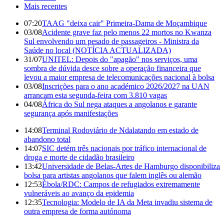
Mais recentes
07:20
TAAG "deixa cair" Primeira-Dama de Moçambique
03/08
Acidente grave faz pelo menos 22 mortos no Kwanza
Sul envolvendo um pesado de passageiros - Ministra da
Saúde no local (NOTÍCIA ACTUALIZADA)
31/07
UNITEL: Depois do "apagão" nos serviços, uma
sombra de dúvida desce sobre a operação financeira que
levou a maior empresa de telecomunicações nacional à bolsa
03/08
Inscrições para o ano académico 2026/2027 na UAN
arrancam esta segunda-feira com 3.810 vagas
04/08
África do Sul nega ataques a angolanos e garante
segurança após manifestações
14:08
Terminal Rodoviário de Ndalatando em estado de
abandono total
14:07
SIC detém três nacionais por tráfico internacional de
droga e morte de cidadão brasileiro
13:42
Universidade de Belas-Artes de Hamburgo disponibiliza
bolsa para artistas angolanos que falem inglês ou alemão
12:53
Ébola/RDC: Campos de refugiados extremamente
vulneráveis ao avanço da epidemia
12:35
Tecnologia: Modelo de IA da Meta invadiu sistema de
outra empresa de forma autónoma