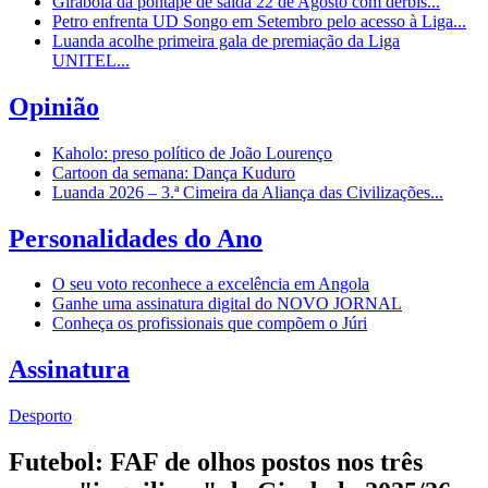
Girabola dá pontapé de saída 22 de Agosto com dérbis...
Petro enfrenta UD Songo em Setembro pelo acesso à Liga...
Luanda acolhe primeira gala de premiação da Liga
UNITEL...
Opinião
Kaholo: preso político de João Lourenço
Cartoon da semana: Dança Kuduro
Luanda 2026 – 3.ª Cimeira da Aliança das Civilizações...
Personalidades do Ano
O seu voto reconhece a excelência em Angola
Ganhe uma assinatura digital do NOVO JORNAL
Conheça os profissionais que compõem o Júri
Assinatura
Desporto
Futebol: FAF de olhos postos nos três