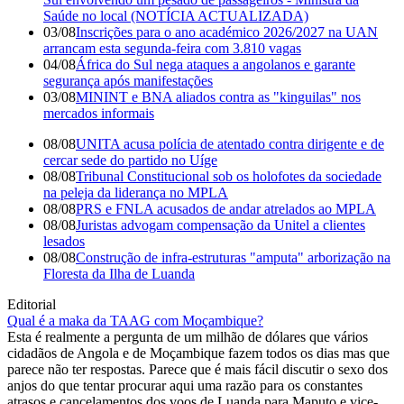
Saúde no local (NOTÍCIA ACTUALIZADA)
03/08
Inscrições para o ano académico 2026/2027 na UAN
arrancam esta segunda-feira com 3.810 vagas
04/08
África do Sul nega ataques a angolanos e garante
segurança após manifestações
03/08
MININT e BNA aliados contra as "kinguilas" nos
mercados informais
08/08
UNITA acusa polícia de atentado contra dirigente e de
cercar sede do partido no Uíge
08/08
Tribunal Constitucional sob os holofotes da sociedade
na peleja da liderança no MPLA
08/08
PRS e FNLA acusados de andar atrelados ao MPLA
08/08
Juristas advogam compensação da Unitel a clientes
lesados
08/08
Construção de infra-estruturas "amputa" arborização na
Floresta da Ilha de Luanda
Editorial
Qual é a maka da TAAG com Moçambique?
Esta é realmente a pergunta de um milhão de dólares que vários
cidadãos de Angola e de Moçambique fazem todos os dias mas que
parece não ter respostas. Parece que é mais fácil discutir o sexo dos
anjos do que tentar procurar aqui uma razão para os constantes
atrasos e cancelamentos dos voos de Luanda para Maputo e vice-