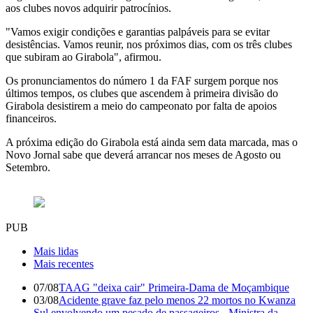
aos clubes novos adquirir patrocínios.
"Vamos exigir condições e garantias palpáveis para se evitar
desistências. Vamos reunir, nos próximos dias, com os três clubes
que subiram ao Girabola", afirmou.
Os pronunciamentos do número 1 da FAF surgem porque nos
últimos tempos, os clubes que ascendem à primeira divisão do
Girabola desistirem a meio do campeonato por falta de apoios
financeiros.
A próxima edição do Girabola está ainda sem data marcada, mas o
Novo Jornal sabe que deverá arrancar nos meses de Agosto ou
Setembro.
PUB
Mais lidas
Mais recentes
07/08
TAAG "deixa cair" Primeira-Dama de Moçambique
03/08
Acidente grave faz pelo menos 22 mortos no Kwanza
Sul envolvendo um pesado de passageiros - Ministra da