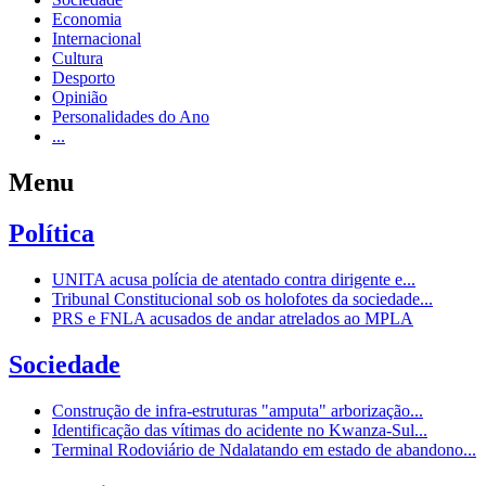
Economia
Internacional
Cultura
Desporto
Opinião
Personalidades do Ano
...
Menu
Política
UNITA acusa polícia de atentado contra dirigente e...
Tribunal Constitucional sob os holofotes da sociedade...
PRS e FNLA acusados de andar atrelados ao MPLA
Sociedade
Construção de infra-estruturas "amputa" arborização...
Identificação das vítimas do acidente no Kwanza-Sul...
Terminal Rodoviário de Ndalatando em estado de abandono...