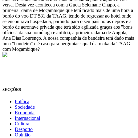
versa. Desta vez aconteceu com a Gueta Selemane Chapo, a
primeira- dama de Moçambique que terá ficado mais de uma hora a
bordo do voo DT 581 da TAAG, tendo de regressar ao hotel onde
se encontrava hospedada, partindo para o seu país horas depois e a
bordo de aeronave privada que terá sido agilizada graças aos "bons
ofícios" da sua homóloga e anfitriã, a primeira- dama de Angola,
Ana Dias Lourenço. A nossa companhia de bandeira terá dado mais
uma "bandeira" e é caso para perguntar : qual é a maka da TAAG
com Moçambique?
© Novo Jornal, 2026
Todos os direitos reservados
Fundado em 2008
SECÇÕES
Política
Sociedade
Economia
Internacional
Cultura
Desporto
Opinião