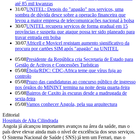
até 85 mil kwanzas
31/07
UNITEL: Depois do "apagão" nos serviços, uma
sombra de dúvida desce sobre a operação financeira que
levou a maior empresa de telecomunicações nacional à bolsa
30/07
UNITEL recupera serviços de forma gradual em 15
províncias e suspeita que ataque possa ter sido planeado para
travar entrada em bolsa
30/07
Africell e Movicel registam aumento significativo da
procura por cartões SIM após "apagão" na UNITEL
05/08
Presidente da República cria Secretaria de Estado para
Gestão de Activos e Concessões Turísticas
05/08
Ébola/RDC: CDC-Africa teme que vírus fuja ao
controlo
05/08
Prazo das candidaturas ao concurso público de ingresso
nos órgãos do MININT termina na noite desta quarta-feira
05/08
Bairros de Caxito às escuras desde a madrugada de
sexta-feira
05/08
Vamos conhecer Angola, pela sua arquitectura
Editorial
Hospitais de Alta Cilindrada
Angola já alcançou importantes avanços na área da saúde, mas o
país deve elevar ainda mais o nível de excelência dos seus serviços.
O Sistema Nacional de Saúde ( SNS) já tem um Ferrari, mas o