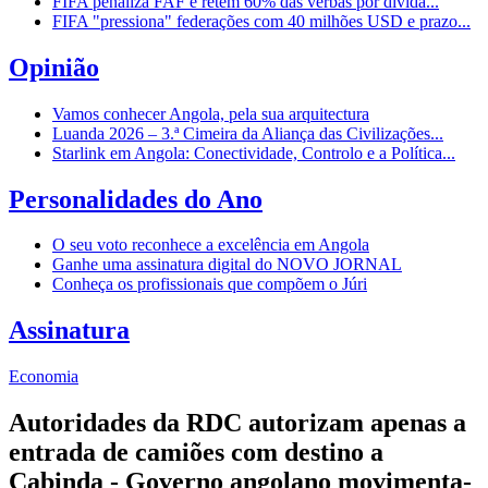
FIFA penaliza FAF e retém 60% das verbas por dívida...
FIFA "pressiona" federações com 40 milhões USD e prazo...
Opinião
Vamos conhecer Angola, pela sua arquitectura
Luanda 2026 – 3.ª Cimeira da Aliança das Civilizações...
Starlink em Angola: Conectividade, Controlo e a Política...
Personalidades do Ano
O seu voto reconhece a excelência em Angola
Ganhe uma assinatura digital do NOVO JORNAL
Conheça os profissionais que compõem o Júri
Assinatura
Economia
Autoridades da RDC autorizam apenas a
entrada de camiões com destino a
Cabinda - Governo angolano movimenta-