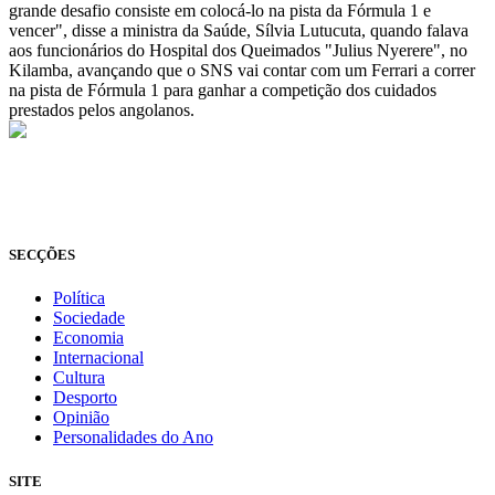
grande desafio consiste em colocá-lo na pista da Fórmula 1 e
vencer", disse a ministra da Saúde, Sílvia Lutucuta, quando falava
aos funcionários do Hospital dos Queimados "Julius Nyerere", no
Kilamba, avançando que o SNS vai contar com um Ferrari a correr
na pista de Fórmula 1 para ganhar a competição dos cuidados
prestados pelos angolanos.
© Novo Jornal, 2026
Todos os direitos reservados
Fundado em 2008
SECÇÕES
Política
Sociedade
Economia
Internacional
Cultura
Desporto
Opinião
Personalidades do Ano
SITE