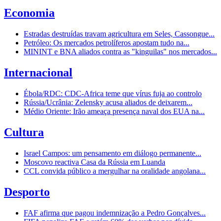
Economia
Estradas destruídas travam agricultura em Seles, Cassongue...
Petróleo: Os mercados petrolíferos apostam tudo na...
MININT e BNA aliados contra as "kinguilas" nos mercados...
Internacional
Ébola/RDC: CDC-Africa teme que vírus fuja ao controlo
Rússia/Ucrânia: Zelensky acusa aliados de deixarem...
Médio Oriente: Irão ameaça presença naval dos EUA na...
Cultura
Israel Campos: um pensamento em diálogo permanente...
Moscovo reactiva Casa da Rússia em Luanda
CCL convida público a mergulhar na oralidade angolana...
Desporto
FAF afirma que pagou indemnização a Pedro Gonçalves...