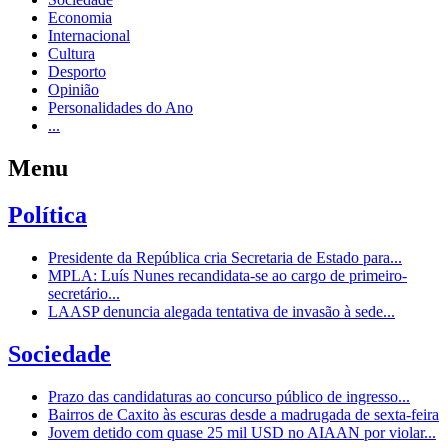
Economia
Internacional
Cultura
Desporto
Opinião
Personalidades do Ano
...
Menu
Política
Presidente da República cria Secretaria de Estado para...
MPLA: Luís Nunes recandidata-se ao cargo de primeiro-
secretário...
LAASP denuncia alegada tentativa de invasão à sede...
Sociedade
Prazo das candidaturas ao concurso público de ingresso...
Bairros de Caxito às escuras desde a madrugada de sexta-feira
Jovem detido com quase 25 mil USD no AIAAN por violar...