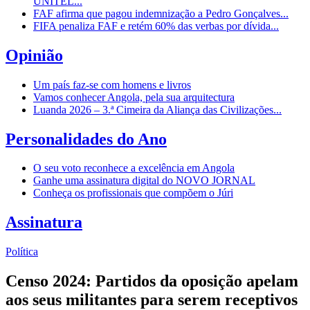
UNITEL...
FAF afirma que pagou indemnização a Pedro Gonçalves...
FIFA penaliza FAF e retém 60% das verbas por dívida...
Opinião
Um país faz-se com homens e livros
Vamos conhecer Angola, pela sua arquitectura
Luanda 2026 – 3.ª Cimeira da Aliança das Civilizações...
Personalidades do Ano
O seu voto reconhece a excelência em Angola
Ganhe uma assinatura digital do NOVO JORNAL
Conheça os profissionais que compõem o Júri
Assinatura
Política
Censo 2024: Partidos da oposição apelam
aos seus militantes para serem receptivos