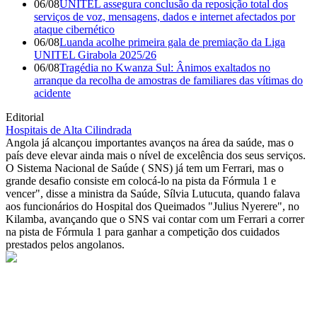
06/08
UNITEL assegura conclusão da reposição total dos
serviços de voz, mensagens, dados e internet afectados por
ataque cibernético
06/08
Luanda acolhe primeira gala de premiação da Liga
UNITEL Girabola 2025/26
06/08
Tragédia no Kwanza Sul: Ânimos exaltados no
arranque da recolha de amostras de familiares das vítimas do
acidente
Editorial
Hospitais de Alta Cilindrada
Angola já alcançou importantes avanços na área da saúde, mas o
país deve elevar ainda mais o nível de excelência dos seus serviços.
O Sistema Nacional de Saúde ( SNS) já tem um Ferrari, mas o
grande desafio consiste em colocá-lo na pista da Fórmula 1 e
vencer", disse a ministra da Saúde, Sílvia Lutucuta, quando falava
aos funcionários do Hospital dos Queimados "Julius Nyerere", no
Kilamba, avançando que o SNS vai contar com um Ferrari a correr
na pista de Fórmula 1 para ganhar a competição dos cuidados
prestados pelos angolanos.
© Novo Jornal, 2026
Todos os direitos reservados
Fundado em 2008