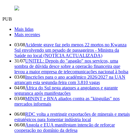
PUB
Mais lidas
Mais recentes
03/08
Acidente grave faz pelo menos 22 mortos no Kwanza
Sul envolvendo um pesado de passageiros - Ministra da
Saúde no local (NOTÍCIA ACTUALIZADA)
31/07
UNITEL: Depois do "apagão" nos serviços, uma
sombra de dúvida desce sobre a operação financeira que
levou a maior empresa de telecomunicações nacional à bolsa
03/08
Inscrições para o ano académico 2026/2027 na UAN
arrancam esta segunda-feira com 3.810 vagas
04/08
África do Sul nega ataques a angolanos e garante
segurança após manifestações
03/08
MININT e BNA aliados contra as "kinguilas" nos
mercados informais
06/08
RDC volta a restringir exportações de minerais e metais
estratégicos para fomentar indústria local
06/08
Angola e EUA manifestam intenção de reforçar
cooperação no domínio da defesa