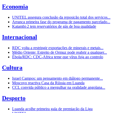
Economia
UNITEL assegura conclusão da reposição total dos serviços...
Arranca primeira fase do programa de pagamento parcelado...
Katambi-2 tem reservatórios de gás de boa qualidade
Internacional
RDC volta a restringir exportações de minerais e metais...
Médio Oriente: Estreito de Ormuz pode reabrir a qualquer...
Ébola/RDC: CDC-Africa teme que vírus fuja ao controlo
Cultura
Israel Campos: um pensamento em diálogo permanente...
Moscovo reactiva Casa da Rússia em Luanda
CCL convida público a mergulhar na oralidade angolana...
Desporto
Luanda acolhe primeira gala de premiação da Liga