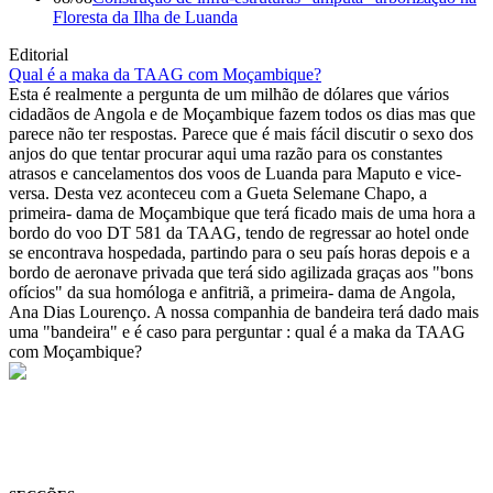
Floresta da Ilha de Luanda
Editorial
Qual é a maka da TAAG com Moçambique?
Esta é realmente a pergunta de um milhão de dólares que vários
cidadãos de Angola e de Moçambique fazem todos os dias mas que
parece não ter respostas. Parece que é mais fácil discutir o sexo dos
anjos do que tentar procurar aqui uma razão para os constantes
atrasos e cancelamentos dos voos de Luanda para Maputo e vice-
versa. Desta vez aconteceu com a Gueta Selemane Chapo, a
primeira- dama de Moçambique que terá ficado mais de uma hora a
bordo do voo DT 581 da TAAG, tendo de regressar ao hotel onde
se encontrava hospedada, partindo para o seu país horas depois e a
bordo de aeronave privada que terá sido agilizada graças aos "bons
ofícios" da sua homóloga e anfitriã, a primeira- dama de Angola,
Ana Dias Lourenço. A nossa companhia de bandeira terá dado mais
uma "bandeira" e é caso para perguntar : qual é a maka da TAAG
com Moçambique?
© Novo Jornal, 2026
Todos os direitos reservados
Fundado em 2008