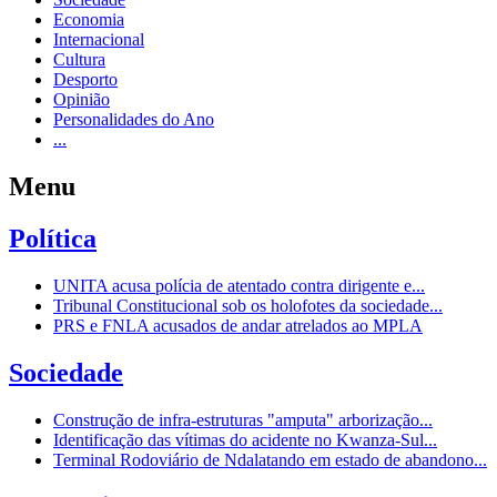
Economia
Internacional
Cultura
Desporto
Opinião
Personalidades do Ano
...
Menu
Política
UNITA acusa polícia de atentado contra dirigente e...
Tribunal Constitucional sob os holofotes da sociedade...
PRS e FNLA acusados de andar atrelados ao MPLA
Sociedade
Construção de infra-estruturas "amputa" arborização...
Identificação das vítimas do acidente no Kwanza-Sul...
Terminal Rodoviário de Ndalatando em estado de abandono...