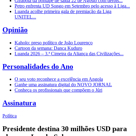
Girabola dá pontapé de saída 22 de Agosto com dérbis...
Petro enfrenta UD Songo em Setembro pelo acesso à Liga...
Luanda acolhe primeira gala de premiação da Liga
UNITEL...
Opinião
Kaholo: preso político de João Lourenço
Cartoon da semana: Dança Kuduro
Luanda 2026 – 3.ª Cimeira da Aliança das Civilizações...
Personalidades do Ano
O seu voto reconhece a excelência em Angola
Ganhe uma assinatura digital do NOVO JORNAL
Conheça os profissionais que compõem o Júri
Assinatura
Política
Presidente destina 30 milhões USD para