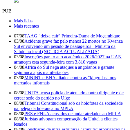
PUB
Mais lidas
Mais recentes
07/08
TAAG "deixa cair" Primeira-Dama de Moçambique
03/08
Acidente grave faz pelo menos 22 mortos no Kwanza
Sul envolvendo um pesado de passageiros - Ministra da
Saúde no local (NOTÍCIA ACTUALIZADA)
03/08
Inscrições para o ano académico 2026/2027 na UAN
arrancam esta segunda-feira com 3.810 vagas
04/08
África do Sul nega ataques a angolanos e garante
segurança após manifestações
03/08
MININT e BNA aliados contra as "kinguilas" nos
mercados informais
08/08
UNITA acusa polícia de atentado contra dirigente e de
cercar sede do partido no Uíge
08/08
Tribunal Constitucional sob os holofotes da sociedade
na peleja da liderança no MPLA
08/08
PRS e FNLA acusados de andar atrelados ao MPLA
08/08
Juristas advogam compensação da Unitel a clientes
lesados
08/08
Construção de infra-estruturas "amputa" arborização na