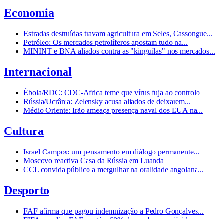
Economia
Estradas destruídas travam agricultura em Seles, Cassongue...
Petróleo: Os mercados petrolíferos apostam tudo na...
MININT e BNA aliados contra as "kinguilas" nos mercados...
Internacional
Ébola/RDC: CDC-Africa teme que vírus fuja ao controlo
Rússia/Ucrânia: Zelensky acusa aliados de deixarem...
Médio Oriente: Irão ameaça presença naval dos EUA na...
Cultura
Israel Campos: um pensamento em diálogo permanente...
Moscovo reactiva Casa da Rússia em Luanda
CCL convida público a mergulhar na oralidade angolana...
Desporto
FAF afirma que pagou indemnização a Pedro Gonçalves...