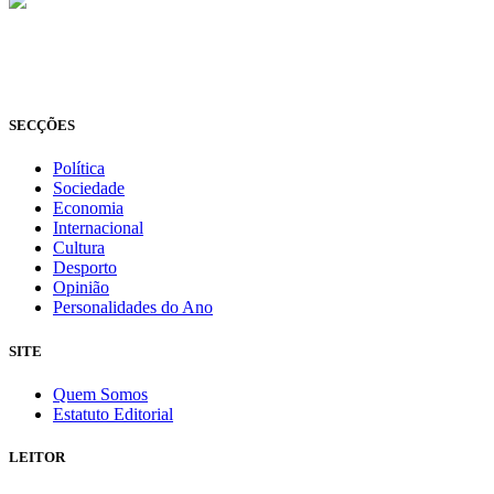
© Novo Jornal, 2026
Todos os direitos reservados
Fundado em 2008
SECÇÕES
Política
Sociedade
Economia
Internacional
Cultura
Desporto
Opinião
Personalidades do Ano
SITE
Quem Somos
Estatuto Editorial
LEITOR