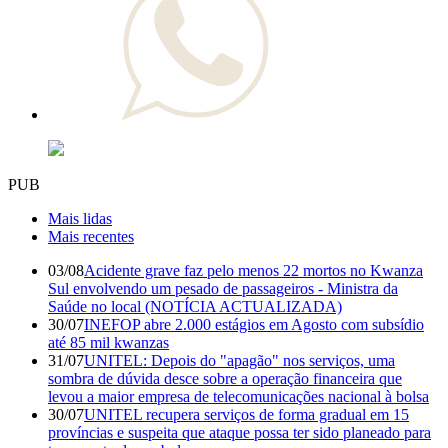
PUB
Mais lidas
Mais recentes
03/08
Acidente grave faz pelo menos 22 mortos no Kwanza
Sul envolvendo um pesado de passageiros - Ministra da
Saúde no local (NOTÍCIA ACTUALIZADA)
30/07
INEFOP abre 2.000 estágios em Agosto com subsídio
até 85 mil kwanzas
31/07
UNITEL: Depois do "apagão" nos serviços, uma
sombra de dúvida desce sobre a operação financeira que
levou a maior empresa de telecomunicações nacional à bolsa
30/07
UNITEL recupera serviços de forma gradual em 15
províncias e suspeita que ataque possa ter sido planeado para