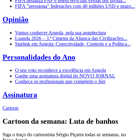
FIFA penaliza FAF e retém 60% das verbas por dívida...
FIFA "pressiona" federações com 40 milhões USD e prazo...
Opinião
Vamos conhecer Angola, pela sua arquitectura
Luanda 2026 – 3.ª Cimeira da Aliança das Civilizações...
Starlink em Angola: Conectividade, Controlo e a Política...
Personalidades do Ano
O seu voto reconhece a excelência em Angola
Ganhe uma assinatura digital do NOVO JORNAL
Conheça os profissionais que compõem o Júri
Assinatura
Cartoon
Cartoon da semana: Luta de banhos
Siga o traço do cartoonista Sérgio Piçarra todas as semanas, no