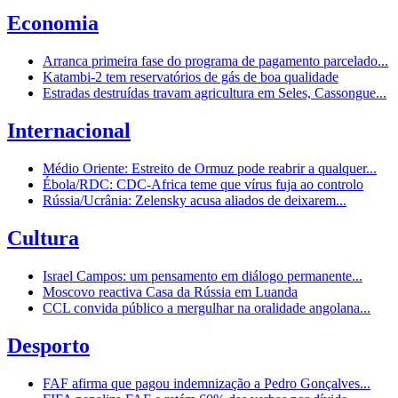
Economia
Arranca primeira fase do programa de pagamento parcelado...
Katambi-2 tem reservatórios de gás de boa qualidade
Estradas destruídas travam agricultura em Seles, Cassongue...
Internacional
Médio Oriente: Estreito de Ormuz pode reabrir a qualquer...
Ébola/RDC: CDC-Africa teme que vírus fuja ao controlo
Rússia/Ucrânia: Zelensky acusa aliados de deixarem...
Cultura
Israel Campos: um pensamento em diálogo permanente...
Moscovo reactiva Casa da Rússia em Luanda
CCL convida público a mergulhar na oralidade angolana...
Desporto
FAF afirma que pagou indemnização a Pedro Gonçalves...