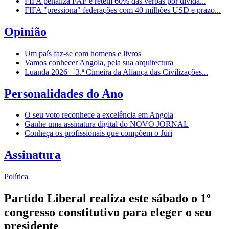
FIFA penaliza FAF e retém 60% das verbas por dívida...
FIFA "pressiona" federações com 40 milhões USD e prazo...
Opinião
Um país faz-se com homens e livros
Vamos conhecer Angola, pela sua arquitectura
Luanda 2026 – 3.ª Cimeira da Aliança das Civilizações...
Personalidades do Ano
O seu voto reconhece a excelência em Angola
Ganhe uma assinatura digital do NOVO JORNAL
Conheça os profissionais que compõem o Júri
Assinatura
Política
Partido Liberal realiza este sábado o 1º
congresso constitutivo para eleger o seu
presidente