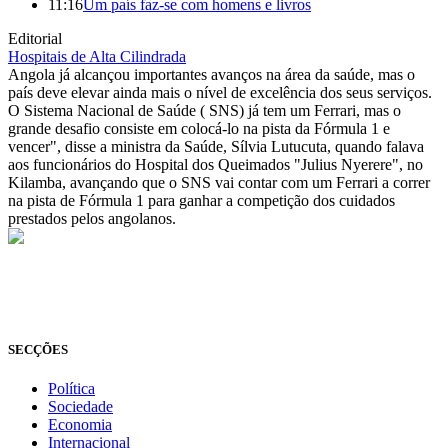
11:16
Um país faz-se com homens e livros
Editorial
Hospitais de Alta Cilindrada
Angola já alcançou importantes avanços na área da saúde, mas o
país deve elevar ainda mais o nível de excelência dos seus serviços.
O Sistema Nacional de Saúde ( SNS) já tem um Ferrari, mas o
grande desafio consiste em colocá-lo na pista da Fórmula 1 e
vencer", disse a ministra da Saúde, Sílvia Lutucuta, quando falava
aos funcionários do Hospital dos Queimados "Julius Nyerere", no
Kilamba, avançando que o SNS vai contar com um Ferrari a correr
na pista de Fórmula 1 para ganhar a competição dos cuidados
prestados pelos angolanos.
© Novo Jornal, 2026
Todos os direitos reservados
Fundado em 2008
SECÇÕES
Política
Sociedade
Economia
Internacional