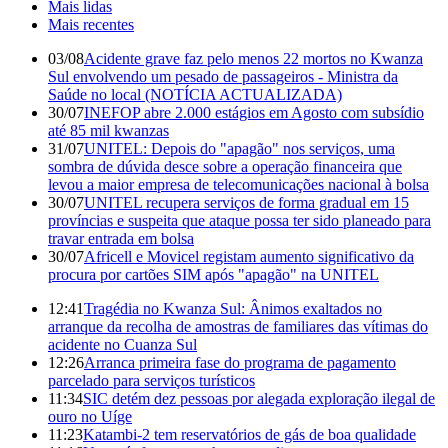
Mais lidas
Mais recentes
03/08
Acidente grave faz pelo menos 22 mortos no Kwanza
Sul envolvendo um pesado de passageiros - Ministra da
Saúde no local (NOTÍCIA ACTUALIZADA)
30/07
INEFOP abre 2.000 estágios em Agosto com subsídio
até 85 mil kwanzas
31/07
UNITEL: Depois do "apagão" nos serviços, uma
sombra de dúvida desce sobre a operação financeira que
levou a maior empresa de telecomunicações nacional à bolsa
30/07
UNITEL recupera serviços de forma gradual em 15
províncias e suspeita que ataque possa ter sido planeado para
travar entrada em bolsa
30/07
Africell e Movicel registam aumento significativo da
procura por cartões SIM após "apagão" na UNITEL
12:41
Tragédia no Kwanza Sul: Ânimos exaltados no
arranque da recolha de amostras de familiares das vítimas do
acidente no Cuanza Sul
12:26
Arranca primeira fase do programa de pagamento
parcelado para serviços turísticos
11:34
SIC detém dez pessoas por alegada exploração ilegal de
ouro no Uíge
11:23
Katambi-2 tem reservatórios de gás de boa qualidade