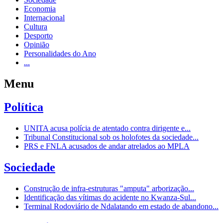
Economia
Internacional
Cultura
Desporto
Opinião
Personalidades do Ano
...
Menu
Política
UNITA acusa polícia de atentado contra dirigente e...
Tribunal Constitucional sob os holofotes da sociedade...
PRS e FNLA acusados de andar atrelados ao MPLA
Sociedade
Construção de infra-estruturas "amputa" arborização...
Identificação das vítimas do acidente no Kwanza-Sul...
Terminal Rodoviário de Ndalatando em estado de abandono...