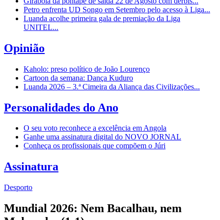
Girabola dá pontapé de saída 22 de Agosto com dérbis...
Petro enfrenta UD Songo em Setembro pelo acesso à Liga...
Luanda acolhe primeira gala de premiação da Liga
UNITEL...
Opinião
Kaholo: preso político de João Lourenço
Cartoon da semana: Dança Kuduro
Luanda 2026 – 3.ª Cimeira da Aliança das Civilizações...
Personalidades do Ano
O seu voto reconhece a excelência em Angola
Ganhe uma assinatura digital do NOVO JORNAL
Conheça os profissionais que compõem o Júri
Assinatura
Desporto
Mundial 2026: Nem Bacalhau, nem