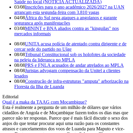
Saúde no local (NOTÍCIA ACTUALIZADA)
03/08
Inscrições para o ano académico 2026/2027 na UAN
arrancam esta segunda-feira com 3.810 vagas
04/08
África do Sul nega ataques a angolanos e garante
segurança após manifestações
03/08
MININT e BNA aliados contra as "kinguilas" nos
mercados informais
08/08
UNITA acusa polícia de atentado contra dirigente e de
cercar sede do partido no Uíge
08/08
Tribunal Constitucional sob os holofotes da sociedade
na peleja da liderança no MPLA
08/08
PRS e FNLA acusados de andar atrelados ao MPLA
08/08
Juristas advogam compensação da Unitel a clientes
lesados
08/08
Construção de infra-estruturas "amputa" arborização na
Floresta da Ilha de Luanda
Editorial
Qual é a maka da TAAG com Moçambique?
Esta é realmente a pergunta de um milhão de dólares que vários
cidadãos de Angola e de Moçambique fazem todos os dias mas que
parece não ter respostas. Parece que é mais fácil discutir o sexo dos
anjos do que tentar procurar aqui uma razão para os constantes
atrasos e cancelamentos dos voos de Luanda para Maputo e vice-