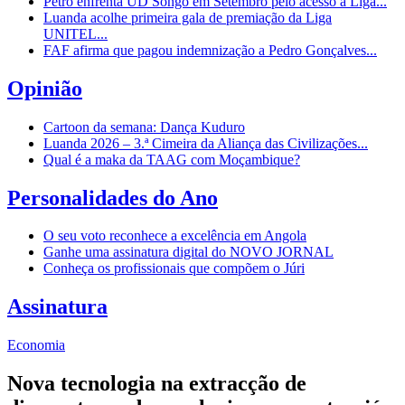
Petro enfrenta UD Songo em Setembro pelo acesso à Liga...
Luanda acolhe primeira gala de premiação da Liga
UNITEL...
FAF afirma que pagou indemnização a Pedro Gonçalves...
Opinião
Cartoon da semana: Dança Kuduro
Luanda 2026 – 3.ª Cimeira da Aliança das Civilizações...
Qual é a maka da TAAG com Moçambique?
Personalidades do Ano
O seu voto reconhece a excelência em Angola
Ganhe uma assinatura digital do NOVO JORNAL
Conheça os profissionais que compõem o Júri
Assinatura
Economia
Nova tecnologia na extracção de