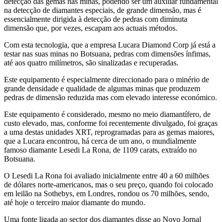
detecção das gemas nas minas, podendo ser um auxiliar fundamental
na detecção de diamantes especiais, de grande dimensão, mas é
essencialmente dirigida à detecção de pedras com diminuta
dimensão que, por vezes, escapam aos actuais métodos.
Com esta tecnologia, que a empresa Lucara Diamond Corp já está a
testar nas suas minas no Botsuana, pedras com dimensões ínfimas,
até aos quatro milímetros, são sinalizadas e recuperadas.
Este equipamento é especialmente direccionado para o minério de
grande densidade e qualidade de algumas minas que produzem
pedras de dimensão reduzida mas com elevado interesse económico.
Este equipamento é considerado, mesmo no meio diamantífero, de
custo elevado, mas, conforme foi recentemente divulgado, foi graças
a uma destas unidades XRT, reprogramadas para as gemas maiores,
que a Lucara encontrou, há cerca de um ano, o mundialmente
famoso diamante Lesedi La Rona, de 1109 carats, extraído no
Botsuana.
O Lesedi La Rona foi avaliado inicialmente entre 40 a 60 milhões
de dólares norte-americanos, mas o seu preço, quando foi colocado
em leilão na Sothebys, em Londres, rondou os 70 milhões, sendo,
até hoje o terceiro maior diamante do mundo.
Uma fonte ligada ao sector dos diamantes disse ao Novo Jornal