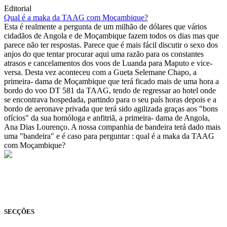
Editorial
Qual é a maka da TAAG com Moçambique?
Esta é realmente a pergunta de um milhão de dólares que vários
cidadãos de Angola e de Moçambique fazem todos os dias mas que
parece não ter respostas. Parece que é mais fácil discutir o sexo dos
anjos do que tentar procurar aqui uma razão para os constantes
atrasos e cancelamentos dos voos de Luanda para Maputo e vice-
versa. Desta vez aconteceu com a Gueta Selemane Chapo, a
primeira- dama de Moçambique que terá ficado mais de uma hora a
bordo do voo DT 581 da TAAG, tendo de regressar ao hotel onde
se encontrava hospedada, partindo para o seu país horas depois e a
bordo de aeronave privada que terá sido agilizada graças aos "bons
ofícios" da sua homóloga e anfitriã, a primeira- dama de Angola,
Ana Dias Lourenço. A nossa companhia de bandeira terá dado mais
uma "bandeira" e é caso para perguntar : qual é a maka da TAAG
com Moçambique?
© Novo Jornal, 2026
Todos os direitos reservados
Fundado em 2008
SECÇÕES