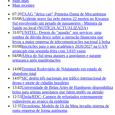
Mais lidas
Mais recentes
07:20
TAAG "deixa cair" Primeira-Dama de Moçambique
03/08
Acidente grave faz pelo menos 22 mortos no Kwanza
Sul envolvendo um pesado de passageiros - Ministra da
Saúde no local (NOTÍCIA ACTUALIZADA)
31/07
UNITEL: Depois do "apagão" nos serviços, uma
sombra de dúvida desce sobre a operação financeira que
levou a maior empresa de telecomunicações nacional à bolsa
03/08
Inscrições para o ano académico 2026/2027 na UAN
arrancam esta segunda-feira com 3.810 vagas
04/08
África do Sul nega ataques a angolanos e garante
segurança após manifestações
14:08
Terminal Rodoviário de Ndalatando em estado de
abandono total
14:07
SIC detém três nacionais por tráfico internacional de
droga e morte de cidadão brasileiro
13:42
Universidade de Belas-Artes de Hamburgo disponibiliza
bolsa para artistas angolanos que falem inglês ou alemão
12:53
Ébola/RDC: Campos de refugiados extremamente
vulneráveis ao avanço da epidemia
12:35
Tecnologia: Modelo de IA da Meta invadiu sistema de
outra empresa de forma autónoma