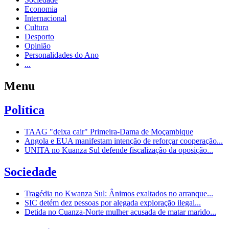
Economia
Internacional
Cultura
Desporto
Opinião
Personalidades do Ano
...
Menu
Política
TAAG "deixa cair" Primeira-Dama de Moçambique
Angola e EUA manifestam intenção de reforçar cooperação...
UNITA no Kuanza Sul defende fiscalização da oposição...
Sociedade
Tragédia no Kwanza Sul: Ânimos exaltados no arranque...
SIC detém dez pessoas por alegada exploração ilegal...
Detida no Cuanza-Norte mulher acusada de matar marido...