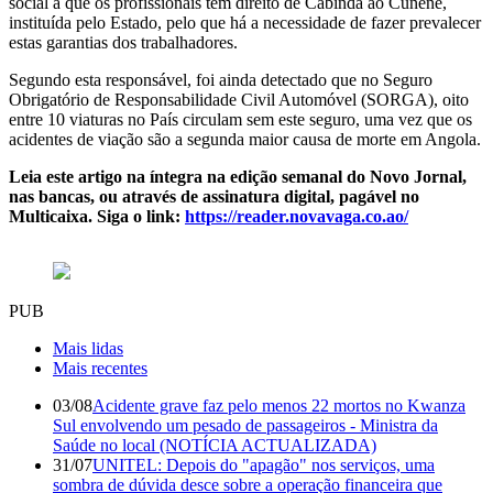
social a que os profissionais têm direito de Cabinda ao Cunene,
instituída pelo Estado, pelo que há a necessidade de fazer prevalecer
estas garantias dos trabalhadores.
Segundo esta responsável, foi ainda detectado que no Seguro
Obrigatório de Responsabilidade Civil Automóvel (SORGA), oito
entre 10 viaturas no País circulam sem este seguro, uma vez que os
acidentes de viação são a segunda maior causa de morte em Angola.
Leia este artigo na íntegra na edição semanal do Novo Jornal,
nas bancas, ou através de assinatura digital, pagável no
Multicaixa. Siga o link:
https://reader.novavaga.co.ao/
PUB
Mais lidas
Mais recentes
03/08
Acidente grave faz pelo menos 22 mortos no Kwanza
Sul envolvendo um pesado de passageiros - Ministra da
Saúde no local (NOTÍCIA ACTUALIZADA)
31/07
UNITEL: Depois do "apagão" nos serviços, uma
sombra de dúvida desce sobre a operação financeira que