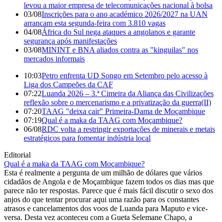
levou a maior empresa de telecomunicações nacional à bolsa
03/08
Inscrições para o ano académico 2026/2027 na UAN
arrancam esta segunda-feira com 3.810 vagas
04/08
África do Sul nega ataques a angolanos e garante
segurança após manifestações
03/08
MININT e BNA aliados contra as "kinguilas" nos
mercados informais
10:03
Petro enfrenta UD Songo em Setembro pelo acesso à
Liga dos Campeões da CAF
07:22
Luanda 2026 – 3.ª Cimeira da Aliança das Civilizações
reflexão sobre o mercenarismo e a privatização da guerra(II)
07:20
TAAG "deixa cair" Primeira-Dama de Moçambique
07:19
Qual é a maka da TAAG com Moçambique?
06/08
RDC volta a restringir exportações de minerais e metais
estratégicos para fomentar indústria local
Editorial
Qual é a maka da TAAG com Moçambique?
Esta é realmente a pergunta de um milhão de dólares que vários
cidadãos de Angola e de Moçambique fazem todos os dias mas que
parece não ter respostas. Parece que é mais fácil discutir o sexo dos
anjos do que tentar procurar aqui uma razão para os constantes
atrasos e cancelamentos dos voos de Luanda para Maputo e vice-
versa. Desta vez aconteceu com a Gueta Selemane Chapo, a