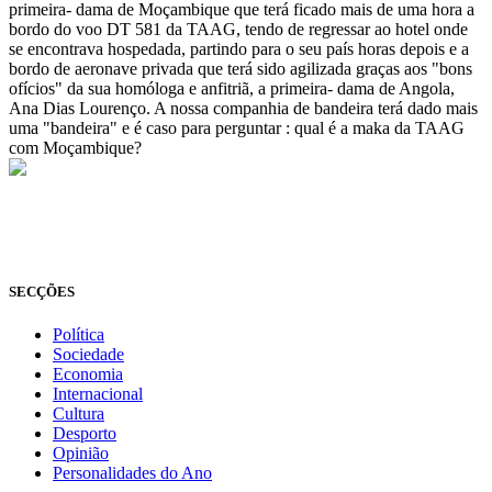
primeira- dama de Moçambique que terá ficado mais de uma hora a
bordo do voo DT 581 da TAAG, tendo de regressar ao hotel onde
se encontrava hospedada, partindo para o seu país horas depois e a
bordo de aeronave privada que terá sido agilizada graças aos "bons
ofícios" da sua homóloga e anfitriã, a primeira- dama de Angola,
Ana Dias Lourenço. A nossa companhia de bandeira terá dado mais
uma "bandeira" e é caso para perguntar : qual é a maka da TAAG
com Moçambique?
© Novo Jornal, 2026
Todos os direitos reservados
Fundado em 2008
SECÇÕES
Política
Sociedade
Economia
Internacional
Cultura
Desporto
Opinião
Personalidades do Ano