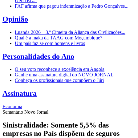
UNITEL...
FAF afirma que pagou indemnização a Pedro Gonçalves...
Opinião
Luanda 2026 – 3.ª Cimeira da Aliança das Civilizações...
Qual é a maka da TAAG com Moçambique?
Um país faz-se com homens e livros
Personalidades do Ano
O seu voto reconhece a excelência em Angola
Ganhe uma assinatura digital do NOVO JORNAL
Conheça os profissionais que compõem o Júri
Assinatura
Economia
Semanário Novo Jornal
Sinistralidade: Somente 5,5% das
empresas no País dispõem de seguros