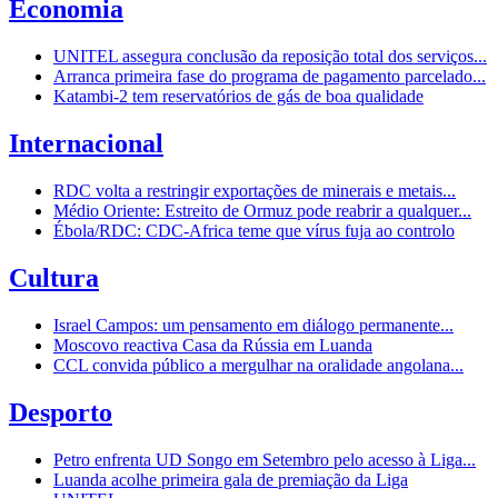
Economia
UNITEL assegura conclusão da reposição total dos serviços...
Arranca primeira fase do programa de pagamento parcelado...
Katambi-2 tem reservatórios de gás de boa qualidade
Internacional
RDC volta a restringir exportações de minerais e metais...
Médio Oriente: Estreito de Ormuz pode reabrir a qualquer...
Ébola/RDC: CDC-Africa teme que vírus fuja ao controlo
Cultura
Israel Campos: um pensamento em diálogo permanente...
Moscovo reactiva Casa da Rússia em Luanda
CCL convida público a mergulhar na oralidade angolana...
Desporto
Petro enfrenta UD Songo em Setembro pelo acesso à Liga...
Luanda acolhe primeira gala de premiação da Liga