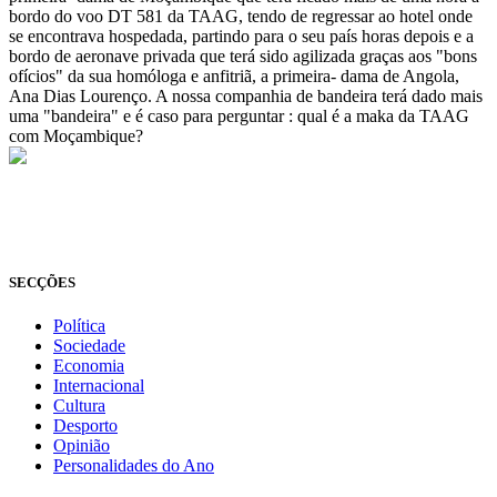
bordo do voo DT 581 da TAAG, tendo de regressar ao hotel onde
se encontrava hospedada, partindo para o seu país horas depois e a
bordo de aeronave privada que terá sido agilizada graças aos "bons
ofícios" da sua homóloga e anfitriã, a primeira- dama de Angola,
Ana Dias Lourenço. A nossa companhia de bandeira terá dado mais
uma "bandeira" e é caso para perguntar : qual é a maka da TAAG
com Moçambique?
© Novo Jornal, 2026
Todos os direitos reservados
Fundado em 2008
SECÇÕES
Política
Sociedade
Economia
Internacional
Cultura
Desporto
Opinião
Personalidades do Ano