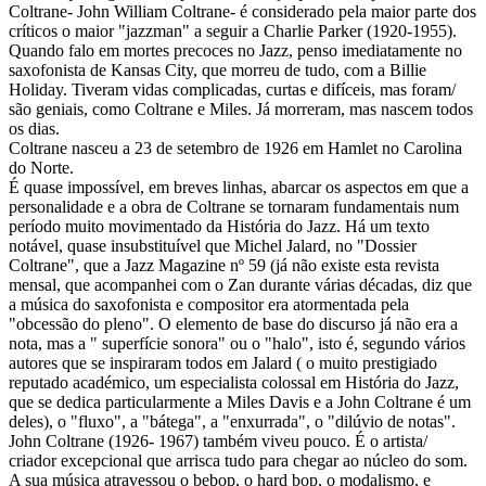
Coltrane- John William Coltrane- é considerado pela maior parte dos
críticos o maior "jazzman" a seguir a Charlie Parker (1920-1955).
Quando falo em mortes precoces no Jazz, penso imediatamente no
saxofonista de Kansas City, que morreu de tudo, com a Billie
Holiday. Tiveram vidas complicadas, curtas e difíceis, mas foram/
são geniais, como Coltrane e Miles. Já morreram, mas nascem todos
os dias.
Coltrane nasceu a 23 de setembro de 1926 em Hamlet no Carolina
do Norte.
É quase impossível, em breves linhas, abarcar os aspectos em que a
personalidade e a obra de Coltrane se tornaram fundamentais num
período muito movimentado da História do Jazz. Há um texto
notável, quase insubstituível que Michel Jalard, no "Dossier
Coltrane", que a Jazz Magazine nº 59 (já não existe esta revista
mensal, que acompanhei com o Zan durante várias décadas, diz que
a música do saxofonista e compositor era atormentada pela
"obcessão do pleno". O elemento de base do discurso já não era a
nota, mas a " superfície sonora" ou o "halo", isto é, segundo vários
autores que se inspiraram todos em Jalard ( o muito prestigiado
reputado académico, um especialista colossal em História do Jazz,
que se dedica particularmente a Miles Davis e a John Coltrane é um
deles), o "fluxo", a "bátega", a "enxurrada", o "dilúvio de notas".
John Coltrane (1926- 1967) também viveu pouco. É o artista/
criador excepcional que arrisca tudo para chegar ao núcleo do som.
A sua música atravessou o bebop, o hard bop, o modalismo, e