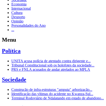
Economia
Internacional
Cultura
Desporto
Opinião
Personalidades do Ano
...
Menu
Política
UNITA acusa polícia de atentado contra dirigente e...
Tribunal Constitucional sob os holofotes da sociedade...
PRS e FNLA acusados de andar atrelados ao MPLA
Sociedade
Construção de infra-estruturas "amputa" arborização...
Identificação das vítimas do acidente no Kwanza-Sul...
Terminal Rodoviário de Ndalatando em estado de abandono...