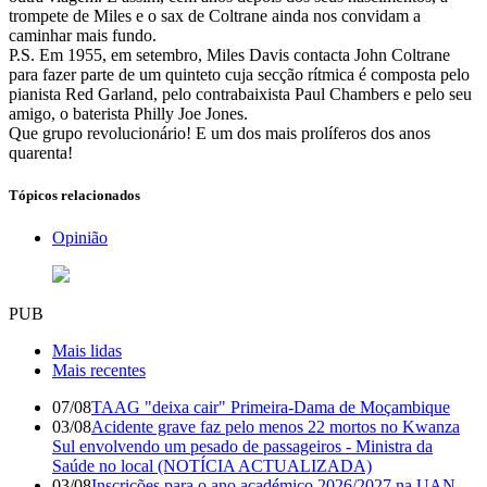
trompete de Miles e o sax de Coltrane ainda nos convidam a
caminhar mais fundo.
P.S. Em 1955, em setembro, Miles Davis contacta John Coltrane
para fazer parte de um quinteto cuja secção rítmica é composta pelo
pianista Red Garland, pelo contrabaixista Paul Chambers e pelo seu
amigo, o baterista Philly Joe Jones.
Que grupo revolucionário! E um dos mais prolíferos dos anos
quarenta!
Tópicos relacionados
Opinião
PUB
Mais lidas
Mais recentes
07/08
TAAG "deixa cair" Primeira-Dama de Moçambique
03/08
Acidente grave faz pelo menos 22 mortos no Kwanza
Sul envolvendo um pesado de passageiros - Ministra da
Saúde no local (NOTÍCIA ACTUALIZADA)
03/08
Inscrições para o ano académico 2026/2027 na UAN