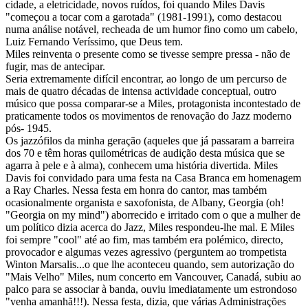
cidade, a eletricidade, novos ruídos, foi quando Miles Davis
"começou a tocar com a garotada" (1981-1991), como destacou
numa análise notável, recheada de um humor fino como um cabelo,
Luiz Fernando Veríssimo, que Deus tem.
Miles reinventa o presente como se tivesse sempre pressa - não de
fugir, mas de antecipar.
Seria extremamente difícil encontrar, ao longo de um percurso de
mais de quatro décadas de intensa actividade conceptual, outro
músico que possa comparar-se a Miles, protagonista incontestado de
praticamente todos os movimentos de renovação do Jazz moderno
pós- 1945.
Os jazzófilos da minha geração (aqueles que já passaram a barreira
dos 70 e têm horas quilométricas de audição desta música que se
agarra à pele e à alma), conhecem uma história divertida. Miles
Davis foi convidado para uma festa na Casa Branca em homenagem
a Ray Charles. Nessa festa em honra do cantor, mas também
ocasionalmente organista e saxofonista, de Albany, Georgia (oh!
"Georgia on my mind") aborrecido e irritado com o que a mulher de
um político dizia acerca do Jazz, Miles respondeu-lhe mal. E Miles
foi sempre "cool" até ao fim, mas também era polémico, directo,
provocador e algumas vezes agressivo (perguntem ao trompetista
Winton Marsalis...o que lhe aconteceu quando, sem autorização do
"Mais Velho" Miles, num concerto em Vancouver, Canadá, subiu ao
palco para se associar à banda, ouviu imediatamente um estrondoso
"venha amanhã!!!). Nessa festa, dizia, que várias Administrações