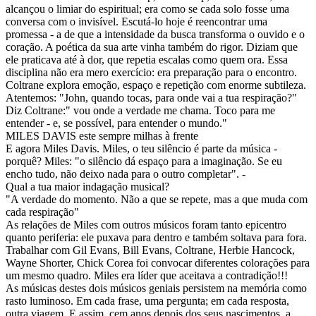
alcançou o limiar do espiritual; era como se cada solo fosse uma
conversa com o invisível. Escutá-lo hoje é reencontrar uma
promessa - a de que a intensidade da busca transforma o ouvido e o
coração. A poética da sua arte vinha também do rigor. Diziam que
ele praticava até à dor, que repetia escalas como quem ora. Essa
disciplina não era mero exercício: era preparação para o encontro.
Coltrane explora emoção, espaço e repetição com enorme subtileza.
Atentemos: "John, quando tocas, para onde vai a tua respiração?"
Diz Coltrane:" vou onde a verdade me chama. Toco para me
entender - e, se possível, para entender o mundo."
MILES DAVIS este sempre milhas à frente
E agora Miles Davis. Miles, o teu silêncio é parte da música -
porquê? Miles: "o silêncio dá espaço para a imaginação. Se eu
encho tudo, não deixo nada para o outro completar". -
Qual a tua maior indagação musical?
"A verdade do momento. Não a que se repete, mas a que muda com
cada respiração"
As relações de Miles com outros músicos foram tanto epicentro
quanto periferia: ele puxava para dentro e também soltava para fora.
Trabalhar com Gil Evans, Bill Evans, Coltrane, Herbie Hancock,
Wayne Shorter, Chick Corea foi convocar diferentes colorações para
um mesmo quadro. Miles era líder que aceitava a contradição!!!
As músicas destes dois músicos geniais persistem na memória como
rasto luminoso. Em cada frase, uma pergunta; em cada resposta,
outra viagem. E assim, cem anos depois dos seus nascimentos, a