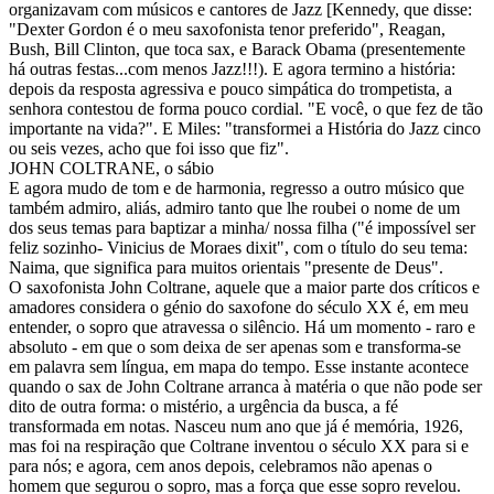
organizavam com músicos e cantores de Jazz [Kennedy, que disse:
"Dexter Gordon é o meu saxofonista tenor preferido", Reagan,
Bush, Bill Clinton, que toca sax, e Barack Obama (presentemente
há outras festas...com menos Jazz!!!). E agora termino a história:
depois da resposta agressiva e pouco simpática do trompetista, a
senhora contestou de forma pouco cordial. "E você, o que fez de tão
importante na vida?". E Miles: "transformei a História do Jazz cinco
ou seis vezes, acho que foi isso que fiz".
JOHN COLTRANE, o sábio
E agora mudo de tom e de harmonia, regresso a outro músico que
também admiro, aliás, admiro tanto que lhe roubei o nome de um
dos seus temas para baptizar a minha/ nossa filha ("é impossível ser
feliz sozinho- Vinicius de Moraes dixit", com o título do seu tema:
Naima, que significa para muitos orientais "presente de Deus".
O saxofonista John Coltrane, aquele que a maior parte dos críticos e
amadores considera o génio do saxofone do século XX é, em meu
entender, o sopro que atravessa o silêncio. Há um momento - raro e
absoluto - em que o som deixa de ser apenas som e transforma-se
em palavra sem língua, em mapa do tempo. Esse instante acontece
quando o sax de John Coltrane arranca à matéria o que não pode ser
dito de outra forma: o mistério, a urgência da busca, a fé
transformada em notas. Nasceu num ano que já é memória, 1926,
mas foi na respiração que Coltrane inventou o século XX para si e
para nós; e agora, cem anos depois, celebramos não apenas o
homem que segurou o sopro, mas a força que esse sopro revelou.