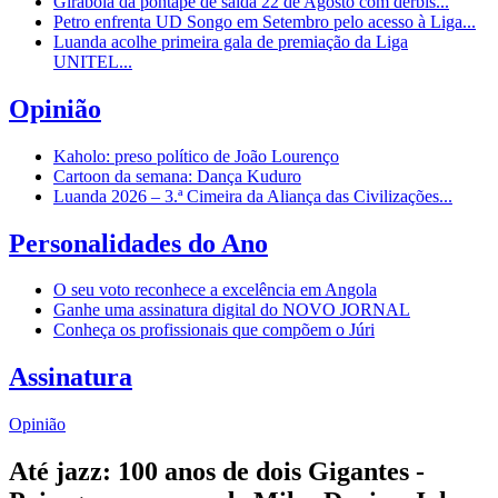
Girabola dá pontapé de saída 22 de Agosto com dérbis...
Petro enfrenta UD Songo em Setembro pelo acesso à Liga...
Luanda acolhe primeira gala de premiação da Liga
UNITEL...
Opinião
Kaholo: preso político de João Lourenço
Cartoon da semana: Dança Kuduro
Luanda 2026 – 3.ª Cimeira da Aliança das Civilizações...
Personalidades do Ano
O seu voto reconhece a excelência em Angola
Ganhe uma assinatura digital do NOVO JORNAL
Conheça os profissionais que compõem o Júri
Assinatura
Opinião
Até jazz: 100 anos de dois Gigantes -