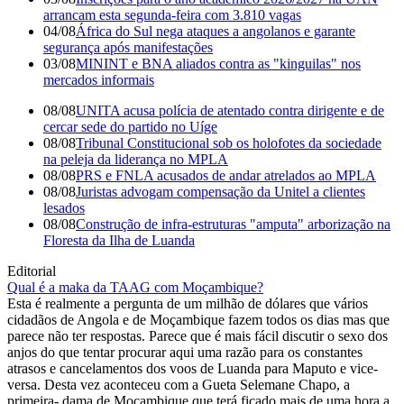
arrancam esta segunda-feira com 3.810 vagas
04/08
África do Sul nega ataques a angolanos e garante
segurança após manifestações
03/08
MININT e BNA aliados contra as "kinguilas" nos
mercados informais
08/08
UNITA acusa polícia de atentado contra dirigente e de
cercar sede do partido no Uíge
08/08
Tribunal Constitucional sob os holofotes da sociedade
na peleja da liderança no MPLA
08/08
PRS e FNLA acusados de andar atrelados ao MPLA
08/08
Juristas advogam compensação da Unitel a clientes
lesados
08/08
Construção de infra-estruturas "amputa" arborização na
Floresta da Ilha de Luanda
Editorial
Qual é a maka da TAAG com Moçambique?
Esta é realmente a pergunta de um milhão de dólares que vários
cidadãos de Angola e de Moçambique fazem todos os dias mas que
parece não ter respostas. Parece que é mais fácil discutir o sexo dos
anjos do que tentar procurar aqui uma razão para os constantes
atrasos e cancelamentos dos voos de Luanda para Maputo e vice-
versa. Desta vez aconteceu com a Gueta Selemane Chapo, a
primeira- dama de Moçambique que terá ficado mais de uma hora a