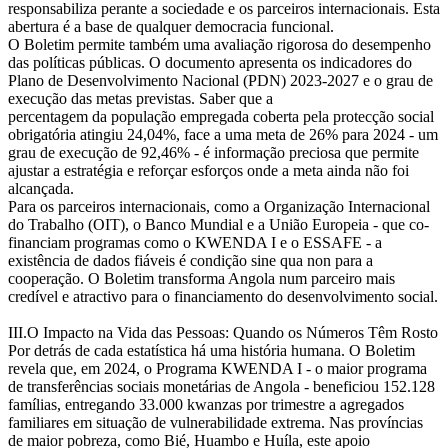
responsabiliza perante a sociedade e os parceiros internacionais. Esta
abertura é a base de qualquer democracia funcional.
O Boletim permite também uma avaliação rigorosa do desempenho
das políticas públicas. O documento apresenta os indicadores do
Plano de Desenvolvimento Nacional (PDN) 2023-2027 e o grau de
execução das metas previstas. Saber que a
percentagem da população empregada coberta pela protecção social
obrigatória atingiu 24,04%, face a uma meta de 26% para 2024 - um
grau de execução de 92,46% - é informação preciosa que permite
ajustar a estratégia e reforçar esforços onde a meta ainda não foi
alcançada.
Para os parceiros internacionais, como a Organização Internacional
do Trabalho (OIT), o Banco Mundial e a União Europeia - que co-
financiam programas como o KWENDA I e o ESSAFE - a
existência de dados fiáveis é condição sine qua non para a
cooperação. O Boletim transforma Angola num parceiro mais
credível e atractivo para o financiamento do desenvolvimento social.
III.O Impacto na Vida das Pessoas: Quando os Números Têm Rosto
Por detrás de cada estatística há uma história humana. O Boletim
revela que, em 2024, o Programa KWENDA I - o maior programa
de transferências sociais monetárias de Angola - beneficiou 152.128
famílias, entregando 33.000 kwanzas por trimestre a agregados
familiares em situação de vulnerabilidade extrema. Nas províncias
de maior pobreza, como Bié, Huambo e Huíla, este apoio