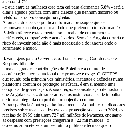
apenas 14,7%
- e que entre as mulheres essa taxa cai para alarmantes 5,8% - está a
ditar a agenda política com uma clareza que nenhum discurso ou
relatório narrativo conseguiria igualar.
A tomada de decisão política informada pressupõe que os
responsáveis conheçam a realidade que pretendem transformar. O
Boletim oferece exactamente isso: a realidade em números -
verificáveis, comparáveis e actualizados. Sem ele, Angola correria o
risco de investir onde não é mais necessário e de ignorar onde o
sofrimento é maior.
II.Vantagens para a Governação: Transparência, Coordenação e
Responsabilidade
Uma das grandes contribuições do Boletim é a cultura de
coordenação interinstitucional que promove e exige. O GITEPS,
que reuniu pela primeira vez ministérios, institutos e agências numa
plataforma comum de produção estatística, é em si mesmo uma
conquista de governação. A sua criação e consolidação demostram
que Angola é capaz de superar os silos institucionais e de trabalhar
de forma integrada em prol de um objectivo comum.
A transparência é outro ganho fundamental. Ao publicar indicadores
precisos sobre receitas e despesas da protecção social - em 2024, as
receitas do INSS atingiram 727 mil milhões de kwanzas, enquanto
as despesas com prestações chegaram a 422 mil milhões - o
Governo submete-se a um escrutínio público e técnico que o