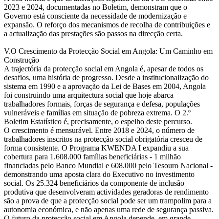
2023 e 2024, documentadas no Boletim, demonstram que o
Governo está consciente da necessidade de modernização e
expansão. O reforço dos mecanismos de recolha de contribuições e
a actualização das prestações são passos na direcção certa.
V.O Crescimento da Protecção Social em Angola: Um Caminho em
Construção
A trajectória da protecção social em Angola é, apesar de todos os
desafios, uma história de progresso. Desde a institucionalização do
sistema em 1990 e a aprovação da Lei de Bases em 2004, Angola
foi construindo uma arquitectura social que hoje abarca
trabalhadores formais, forças de segurança e defesa, populações
vulneráveis e famílias em situação de pobreza extrema. O 2.º
Boletim Estatístico é, precisamente, o espelho deste percurso.
O crescimento é mensurável. Entre 2018 e 2024, o número de
trabalhadores inscritos na protecção social obrigatória cresceu de
forma consistente. O Programa KWENDA I expandiu a sua
cobertura para 1.608.000 famílias beneficiárias - 1 milhão
financiadas pelo Banco Mundial e 608.000 pelo Tesouro Nacional -
demonstrando uma aposta clara do Executivo no investimento
social. Os 25.324 beneficiários da componente de inclusão
produtiva que desenvolveram actividades geradoras de rendimento
são a prova de que a protecção social pode ser um trampolim para a
autonomia económica, e não apenas uma rede de segurança passiva.
O futuro da protecção social em Angola depende, em grande