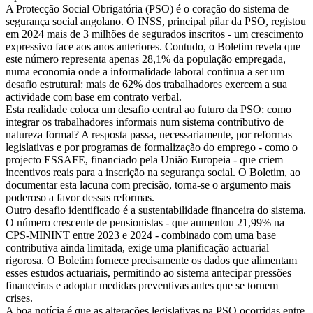
A Protecção Social Obrigatória (PSO) é o coração do sistema de
segurança social angolano. O INSS, principal pilar da PSO, registou
em 2024 mais de 3 milhões de segurados inscritos - um crescimento
expressivo face aos anos anteriores. Contudo, o Boletim revela que
este número representa apenas 28,1% da população empregada,
numa economia onde a informalidade laboral continua a ser um
desafio estrutural: mais de 62% dos trabalhadores exercem a sua
actividade com base em contrato verbal.
Esta realidade coloca um desafio central ao futuro da PSO: como
integrar os trabalhadores informais num sistema contributivo de
natureza formal? A resposta passa, necessariamente, por reformas
legislativas e por programas de formalização do emprego - como o
projecto ESSAFE, financiado pela União Europeia - que criem
incentivos reais para a inscrição na segurança social. O Boletim, ao
documentar esta lacuna com precisão, torna-se o argumento mais
poderoso a favor dessas reformas.
Outro desafio identificado é a sustentabilidade financeira do sistema.
O número crescente de pensionistas - que aumentou 21,99% na
CPS-MININT entre 2023 e 2024 - combinado com uma base
contributiva ainda limitada, exige uma planificação actuarial
rigorosa. O Boletim fornece precisamente os dados que alimentam
esses estudos actuariais, permitindo ao sistema antecipar pressões
financeiras e adoptar medidas preventivas antes que se tornem
crises.
A boa notícia é que as alterações legislativas na PSO ocorridas entre