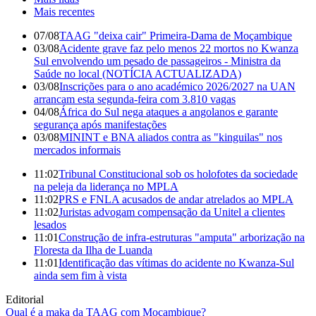
Mais recentes
07/08
TAAG "deixa cair" Primeira-Dama de Moçambique
03/08
Acidente grave faz pelo menos 22 mortos no Kwanza
Sul envolvendo um pesado de passageiros - Ministra da
Saúde no local (NOTÍCIA ACTUALIZADA)
03/08
Inscrições para o ano académico 2026/2027 na UAN
arrancam esta segunda-feira com 3.810 vagas
04/08
África do Sul nega ataques a angolanos e garante
segurança após manifestações
03/08
MININT e BNA aliados contra as "kinguilas" nos
mercados informais
11:02
Tribunal Constitucional sob os holofotes da sociedade
na peleja da liderança no MPLA
11:02
PRS e FNLA acusados de andar atrelados ao MPLA
11:02
Juristas advogam compensação da Unitel a clientes
lesados
11:01
Construção de infra-estruturas "amputa" arborização na
Floresta da Ilha de Luanda
11:01
Identificação das vítimas do acidente no Kwanza-Sul
ainda sem fim à vista
Editorial
Qual é a maka da TAAG com Moçambique?