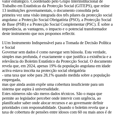
valor estratégico. Coordenado pelo Grupo Interinstitucional de
Trabalho em Estatísticas da Protecção Social (GITEPS), que reúne
13 instituições governamentais, o documento consolida pela
primeira vez uma visão integrada dos três pilares da protecção social
angolana: a Protecção Social Obrigatória (PSO), a Protecção Social
de Base (PSB) e a Protecção Social Complementar (PSC). É sobre a
importância, as vantagens, o impacto e o potencial transformador
deste instrumento que nos propomos reflectir.
I.Um Instrumento Indispensável para a Tomada de Decisão Política
e Social
Governar sem dados é como navegar sem bússola. Esta verdade,
simples mas profunda, é exactamente o que justifica a existência e a
relevância do Boletim Estatístico da Protecção Social. O documento
revela que, em 2024, apenas 19% da população angolana em idade
activa estava inscrita na protecção social obrigatória
- uma taxa que sobe para 28,1% quando medida sobre a população
empregada,
mas que ainda assim expõe uma cobertura insuficiente para um
sistema que aspira à universalidade.
Estes números não são meros dados técnicos. São o mapa que
permite ao legislador perceber onde intervir com urgência, ao
planificador saber onde alocar recursos e ao governante definir
prioridades com responsabilidade. Quando o boletim revela que a
taxa de cobertura de pensões entre idosos com 60 ou mais anos é de