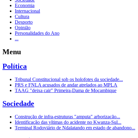
Economia
Internacional
Cultura
Desporto
Opinião
Personalidades do Ano
...
Menu
Política
Tribunal Constitucional sob os holofotes da sociedade...
PRS e FNLA acusados de andar atrelados ao MPLA
TAAG "deixa cair" Primeira-Dama de Moçambique
Sociedade
Construção de infra-estruturas "amputa" arborização...
Identificação das vítimas do acidente no Kwanza-Sul...
Terminal Rodoviário de Ndalatando em estado de abandono...