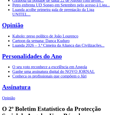
Girabola dá pontapé de saída 22 de Agosto com dérbis...
Petro enfrenta UD Songo em Setembro pelo acesso à Liga...
Luanda acolhe primeira gala de premiação da Liga
UNITEL...
Opinião
Kaholo: preso político de João Lourenço
Cartoon da semana: Dança Kuduro
Luanda 2026 – 3.ª Cimeira da Aliança das Civilizações...
Personalidades do Ano
O seu voto reconhece a excelência em Angola
Ganhe uma assinatura digital do NOVO JORNAL
Conheça os profissionais que compõem o Júri
Assinatura
Opinião
O 2º Boletim Estatístico da Protecção