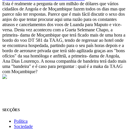
Esta é realmente a pergunta de um milhão de dólares que vários
cidadãos de Angola e de Moçambique fazem todos os dias mas que
parece não ter respostas. Parece que é mais fácil discutir o sexo dos
anjos do que tentar procurar aqui uma razão para os constantes
atrasos e cancelamentos dos voos de Luanda para Maputo e vice-
versa. Desta vez aconteceu com a Gueta Selemane Chapo, a
primeira- dama de Moçambique que terá ficado mais de uma hora a
bordo do voo DT 581 da TAAG, tendo de regressar ao hotel onde
se encontrava hospedada, partindo para o seu país horas depois e a
bordo de aeronave privada que terá sido agilizada graças aos "bons
ofícios" da sua homóloga e anfitriã, a primeira- dama de Angola,
Ana Dias Lourenço. A nossa companhia de bandeira terá dado mais
uma "bandeira" e é caso para perguntar : qual é a maka da TAAG
com Moçambique?
© Novo Jornal, 2026
Todos os direitos reservados
Fundado em 2008
SECÇÕES
Política
Sociedade