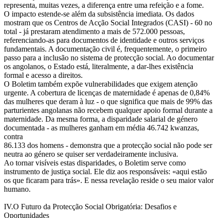
representa, muitas vezes, a diferença entre uma refeição e a fome.
O impacto estende-se além da subsistência imediata. Os dados
mostram que os Centros de Acção Social Integrados (CASI) - 60 no
total - já prestaram atendimento a mais de 572.000 pessoas,
referenciando-as para documentos de identidade e outros serviços
fundamentais. A documentação civil é, frequentemente, o primeiro
passo para a inclusão no sistema de protecção social. Ao documentar
os angolanos, o Estado está, literalmente, a dar-lhes existência
formal e acesso a direitos.
O Boletim também expõe vulnerabilidades que exigem atenção
urgente. A cobertura de licenças de maternidade é apenas de 0,84%
das mulheres que deram à luz - o que significa que mais de 99% das
parturientes angolanas não recebem qualquer apoio formal durante a
maternidade. Da mesma forma, a disparidade salarial de género
documentada - as mulheres ganham em média 46.742 kwanzas,
contra
86.133 dos homens - demonstra que a protecção social não pode ser
neutra ao género se quiser ser verdadeiramente inclusiva.
Ao tornar visíveis estas disparidades, o Boletim serve como
instrumento de justiça social. Ele diz aos responsáveis: «aqui estão
os que ficaram para trás». E nessa revelação reside o seu maior valor
humano.
IV.O Futuro da Protecção Social Obrigatória: Desafios e
Oportunidades