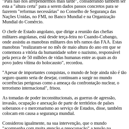
"Para não nos arrependermos mais tarde", considerando também ser
esta a "altura certa" para a serem dados passos concretos para se
fazerem "reformas necessárias" no Conselho de Segurança das
Nações Unidas, no FMI, no Banco Mundial e na Organização
Mundial do Comércio.
O chefe de Estado angolano, que dirige a reunião das chefias
militares angolanas, está desde terça-feira no Cuando-Cubango,
onde assistiu as manobras militares dos três ramos das FAA. Estas
manobras "realizaram-se no mês de maio altura do ano em que se
comemora a vitória da humanidade sobre o nazismo, responsável
pela perca de 50 milhões de vidas humanas entre as quais as do
povo judeu vítima do holocausto", recordou.
"Apesar de importantes conquistas, o mundo de hoje ainda não é tão
seguro quanto seria de desejar, continuam a surgir no mundo
ocorrências perigosas como a ameaça da confrontação nuclear, o
terrorismo internacional", frisou.
As tomadas de poder inconstitucionais, as guerras de agressão,
invasão, ocupação e anexação de parte de territórios de países
soberanos e o mercenarismo ao serviço de Estados, disse, também
colocam em causa a segurança mundial.
Considerou igualmente, na sua intervenção, que o mundo
"acompanha com muita atenção e preocupação" a tensão na