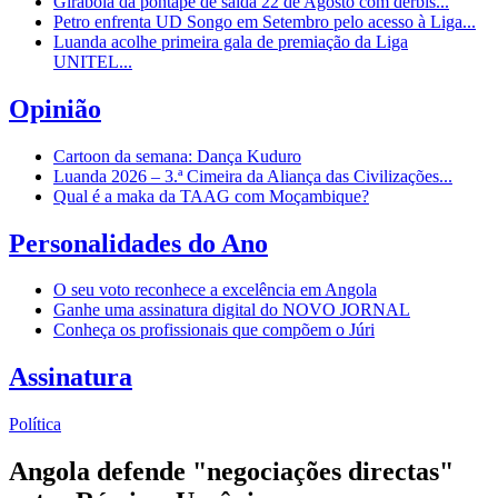
Girabola dá pontapé de saída 22 de Agosto com dérbis...
Petro enfrenta UD Songo em Setembro pelo acesso à Liga...
Luanda acolhe primeira gala de premiação da Liga
UNITEL...
Opinião
Cartoon da semana: Dança Kuduro
Luanda 2026 – 3.ª Cimeira da Aliança das Civilizações...
Qual é a maka da TAAG com Moçambique?
Personalidades do Ano
O seu voto reconhece a excelência em Angola
Ganhe uma assinatura digital do NOVO JORNAL
Conheça os profissionais que compõem o Júri
Assinatura
Política
Angola defende "negociações directas"