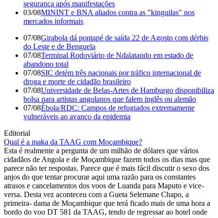
segurança após manifestações
03/08
MININT e BNA aliados contra as "kinguilas" nos
mercados informais
07/08
Girabola dá pontapé de saída 22 de Agosto com dérbis
do Leste e de Benguela
07/08
Terminal Rodoviário de Ndalatando em estado de
abandono total
07/08
SIC detém três nacionais por tráfico internacional de
droga e morte de cidadão brasileiro
07/08
Universidade de Belas-Artes de Hamburgo disponibiliza
bolsa para artistas angolanos que falem inglês ou alemão
07/08
Ébola/RDC: Campos de refugiados extremamente
vulneráveis ao avanço da epidemia
Editorial
Qual é a maka da TAAG com Moçambique?
Esta é realmente a pergunta de um milhão de dólares que vários
cidadãos de Angola e de Moçambique fazem todos os dias mas que
parece não ter respostas. Parece que é mais fácil discutir o sexo dos
anjos do que tentar procurar aqui uma razão para os constantes
atrasos e cancelamentos dos voos de Luanda para Maputo e vice-
versa. Desta vez aconteceu com a Gueta Selemane Chapo, a
primeira- dama de Moçambique que terá ficado mais de uma hora a
bordo do voo DT 581 da TAAG, tendo de regressar ao hotel onde