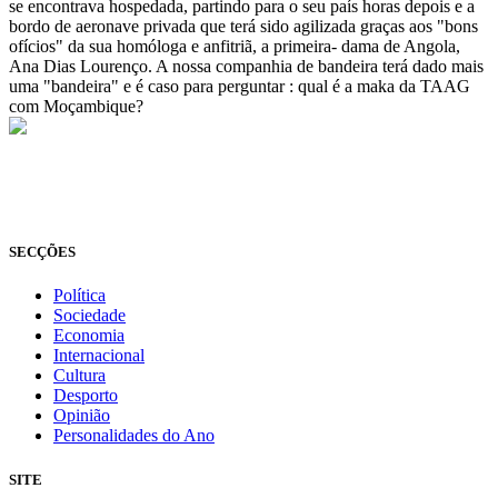
se encontrava hospedada, partindo para o seu país horas depois e a
bordo de aeronave privada que terá sido agilizada graças aos "bons
ofícios" da sua homóloga e anfitriã, a primeira- dama de Angola,
Ana Dias Lourenço. A nossa companhia de bandeira terá dado mais
uma "bandeira" e é caso para perguntar : qual é a maka da TAAG
com Moçambique?
© Novo Jornal, 2026
Todos os direitos reservados
Fundado em 2008
SECÇÕES
Política
Sociedade
Economia
Internacional
Cultura
Desporto
Opinião
Personalidades do Ano
SITE