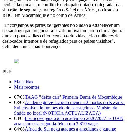
península coreana, o conflito Israelo-palestiniano, o degradar da
situação de segurança na região o Sahel em África, no leste da
RDC, em Moçambique e no corno de África.
"Encorajamos as partes beligerantes no Sudão a estabelecer um
cessar-fogo para negociar a paz definitiva que ponha fim a guerra
que em poucos dias ceifou centenas de vidas, criou milhares de
deslocados internos e de refugiados para os países vizinhos",
defendeu ainda João Lourenço.
PUB
Mais lidas
Mais recentes
07/08
TAAG "deixa cair" Primeira-Dama de Moçambique
03/08
Acidente grave faz pelo menos 22 mortos no Kwanza
Sul envolvendo um pesado de passageiros - Ministra da
Saúde no local (NOTÍCIA ACTUALIZADA)
03/08
Inscrições para o ano académico 2026/2027 na UAN
arrancam esta segunda-feira com 3.810 vagas
04/08
África do Sul nega ataques a angolanos e garante