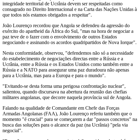
integridade territorial de Ucrânia devem ser respeitadas como
consagrado no Direito Internacional e na Carta das Nações Unidas à
que todos nós estamos obrigados a respeitar".
João Lourenço recordou que Angola se defendeu da agressão do
exército do apartheid da África do Sul, "mas na hora de negociar a
paz teve de o fazer com o envolvimento de outros Estados
negociando e assinando os acordos quadripartidos de Nova Iorque".
Nesta conformidade, observou, "defendemos não só a necessidade
do estabelecimento de negociações directas entre a Rússia e a
Ucrânia, entre a Rússia e os Estados Unidos como também entre a
Rússia e a NATO para assegurar uma paz duradoura não apenas
para a Ucrânia, mas para a Europa e para o mundo".
"Evitando-se desta forma uma perigosa confrontação nuclear",
salientou, quando discursava na abertura da reunião das chefias
militares angolanas, que decorre naquela província sul de Angola.
Falando na qualidade de Comandante em Chefe das Forças
Armadas Angolanas (FAA), João Lourenço referiu também que o
momento "é crucial" para se começarem a dar "passos concretos" na
busca das soluções para o alcance da paz (na Ucrânia) "pela via
negocial".