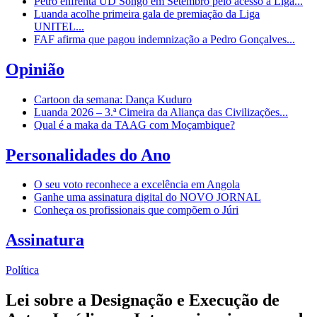
Petro enfrenta UD Songo em Setembro pelo acesso à Liga...
Luanda acolhe primeira gala de premiação da Liga
UNITEL...
FAF afirma que pagou indemnização a Pedro Gonçalves...
Opinião
Cartoon da semana: Dança Kuduro
Luanda 2026 – 3.ª Cimeira da Aliança das Civilizações...
Qual é a maka da TAAG com Moçambique?
Personalidades do Ano
O seu voto reconhece a excelência em Angola
Ganhe uma assinatura digital do NOVO JORNAL
Conheça os profissionais que compõem o Júri
Assinatura
Política
Lei sobre a Designação e Execução de