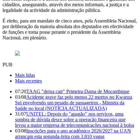
cidadãos, assegurando, através dos meios informais, a justiça e a
legalidade da actividade da administração pública.
É eleito, para um mandato de cinco anos, pela Assembleia Nacional,
por deliberação da maioria absoluta dos deputados em efectividade
de funções e toma posse perante o presidente da Assembleia
Nacional, em plenário.
PUB
Mais lidas
Mais recentes
07:20
TAAG "deixa cair" Primeira-Dama de Moçambique
03/08
Acidente grave faz pelo menos 22 mortos no Kwanza
Sul envolvendo um pesado de passageiros - Ministra da
Saúde no local (NOTÍCIA ACTUALIZADA)
31/07
UNITEL: Depois do "apagão" nos serviços, uma
sombra de dúvida desce sobre a operação financeira que
levou a maior empresa de telecomunicações nacional à bolsa
03/08
Inscrições para o ano académico 2026/2027 na UAN
arrancam esta segunda-feira com 3.810 vagas