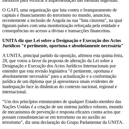
membros para verificar a implementação das medidas sugeridas.
O GAFI, uma organização que luta contra o branqueamento de
capitais e financiamento do terrorismo no mundo, anunciou,
recentemente a inclusão de Angola na sua "lista cinzenta", na qual
figuram países com uma monitorização reforçada pela entidade e
consequências no acesso a divisas e transacções financeiras.
UNITA diz que Lei sobre a Designação e Execução dos Actos
Jurídicos "é pertinente, oportuna e absolutamente necessária"
A UNITA, principal partido da oposição, afirmou esta quinta-feira,
28, que votou a favor da proposta de alteração da Lei sobre a
Designação e Execução dos Actos Jurídicos Internacionais por
entender que esta revisão legislativa "é pertinente, oportuna e
absolutamente necessária" para a actualização e a conformação
jurídica de um diploma que já apresentava sinais evidentes de
inadequação face às dinâmicas do contexto nacional, regional e
internacional.
"Um dos princípios estruturantes de qualquer Estado-membro das
Nações Unidas é a criação de um sistema jurídico robusto, munido
de mecanismos de prevenção e resposta eficazes contra actos que
possam consubstanciar-se em terrorismo ou no auxílio ao
terrorismo", diz uma declaração do Grupo Parlamentar da UNITA.