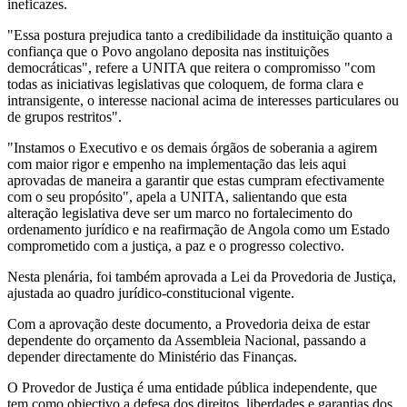
ineficazes.
"Essa postura prejudica tanto a credibilidade da instituição quanto a
confiança que o Povo angolano deposita nas instituições
democráticas", refere a UNITA que reitera o compromisso "com
todas as iniciativas legislativas que coloquem, de forma clara e
intransigente, o interesse nacional acima de interesses particulares ou
de grupos restritos".
"Instamos o Executivo e os demais órgãos de soberania a agirem
com maior rigor e empenho na implementação das leis aqui
aprovadas de maneira a garantir que estas cumpram efectivamente
com o seu propósito", apela a UNITA, salientando que esta
alteração legislativa deve ser um marco no fortalecimento do
ordenamento jurídico e na reafirmação de Angola como um Estado
comprometido com a justiça, a paz e o progresso colectivo.
Nesta plenária, foi também aprovada a Lei da Provedoria de Justiça,
ajustada ao quadro jurídico-constitucional vigente.
Com a aprovação deste documento, a Provedoria deixa de estar
dependente do orçamento da Assembleia Nacional, passando a
depender directamente do Ministério das Finanças.
O Provedor de Justiça é uma entidade pública independente, que
tem como objectivo a defesa dos direitos, liberdades e garantias dos