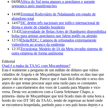
04/08
África do Sul nega ataques a angolanos e garante
segurança após manifestações
14:08
Terminal Rodoviário de Ndalatando em estado de
abandono total
14:07
SIC detém três nacionais por tráfico internacional de
droga e morte de cidadão brasileiro
13:42
Universidade de Belas-Artes de Hamburgo disponibiliza
bolsa para artistas angolanos que falem inglês ou alemão
12:53
Ébola/RDC: Campos de refugiados extremamente
vulneráveis ao avanço da epidemia
12:35
Tecnologia: Modelo de IA da Meta invadiu sistema de
outra empresa de forma autónoma
Editorial
Qual é a maka da TAAG com Moçambique?
Esta é realmente a pergunta de um milhão de dólares que vários
cidadãos de Angola e de Moçambique fazem todos os dias mas que
parece não ter respostas. Parece que é mais fácil discutir o sexo dos
anjos do que tentar procurar aqui uma razão para os constantes
atrasos e cancelamentos dos voos de Luanda para Maputo e vice-
versa. Desta vez aconteceu com a Gueta Selemane Chapo, a
primeira- dama de Moçambique que terá ficado mais de uma hora a
bordo do voo DT 581 da TAAG, tendo de regressar ao hotel onde
se encontrava hospedada, partindo para o seu país horas depois e a