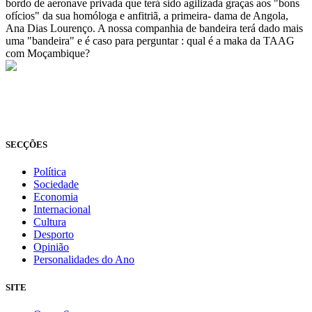
bordo de aeronave privada que terá sido agilizada graças aos "bons
ofícios" da sua homóloga e anfitriã, a primeira- dama de Angola,
Ana Dias Lourenço. A nossa companhia de bandeira terá dado mais
uma "bandeira" e é caso para perguntar : qual é a maka da TAAG
com Moçambique?
© Novo Jornal, 2026
Todos os direitos reservados
Fundado em 2008
SECÇÕES
Política
Sociedade
Economia
Internacional
Cultura
Desporto
Opinião
Personalidades do Ano
SITE