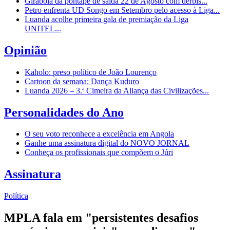
Girabola dá pontapé de saída 22 de Agosto com dérbis...
Petro enfrenta UD Songo em Setembro pelo acesso à Liga...
Luanda acolhe primeira gala de premiação da Liga
UNITEL...
Opinião
Kaholo: preso político de João Lourenço
Cartoon da semana: Dança Kuduro
Luanda 2026 – 3.ª Cimeira da Aliança das Civilizações...
Personalidades do Ano
O seu voto reconhece a excelência em Angola
Ganhe uma assinatura digital do NOVO JORNAL
Conheça os profissionais que compõem o Júri
Assinatura
Política
MPLA fala em "persistentes desafios