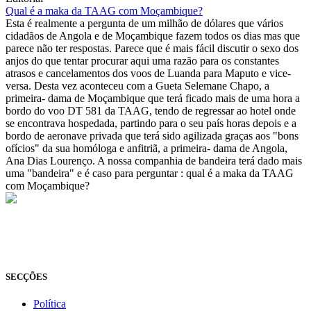
Qual é a maka da TAAG com Moçambique?
Esta é realmente a pergunta de um milhão de dólares que vários
cidadãos de Angola e de Moçambique fazem todos os dias mas que
parece não ter respostas. Parece que é mais fácil discutir o sexo dos
anjos do que tentar procurar aqui uma razão para os constantes
atrasos e cancelamentos dos voos de Luanda para Maputo e vice-
versa. Desta vez aconteceu com a Gueta Selemane Chapo, a
primeira- dama de Moçambique que terá ficado mais de uma hora a
bordo do voo DT 581 da TAAG, tendo de regressar ao hotel onde
se encontrava hospedada, partindo para o seu país horas depois e a
bordo de aeronave privada que terá sido agilizada graças aos "bons
ofícios" da sua homóloga e anfitriã, a primeira- dama de Angola,
Ana Dias Lourenço. A nossa companhia de bandeira terá dado mais
uma "bandeira" e é caso para perguntar : qual é a maka da TAAG
com Moçambique?
© Novo Jornal, 2026
Todos os direitos reservados
Fundado em 2008
SECÇÕES
Política