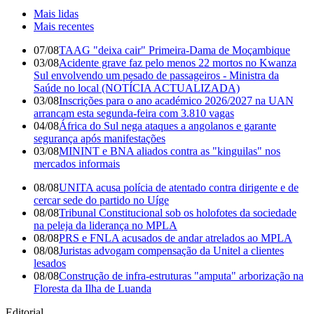
Mais lidas
Mais recentes
07/08
TAAG "deixa cair" Primeira-Dama de Moçambique
03/08
Acidente grave faz pelo menos 22 mortos no Kwanza
Sul envolvendo um pesado de passageiros - Ministra da
Saúde no local (NOTÍCIA ACTUALIZADA)
03/08
Inscrições para o ano académico 2026/2027 na UAN
arrancam esta segunda-feira com 3.810 vagas
04/08
África do Sul nega ataques a angolanos e garante
segurança após manifestações
03/08
MININT e BNA aliados contra as "kinguilas" nos
mercados informais
08/08
UNITA acusa polícia de atentado contra dirigente e de
cercar sede do partido no Uíge
08/08
Tribunal Constitucional sob os holofotes da sociedade
na peleja da liderança no MPLA
08/08
PRS e FNLA acusados de andar atrelados ao MPLA
08/08
Juristas advogam compensação da Unitel a clientes
lesados
08/08
Construção de infra-estruturas "amputa" arborização na
Floresta da Ilha de Luanda
Editorial