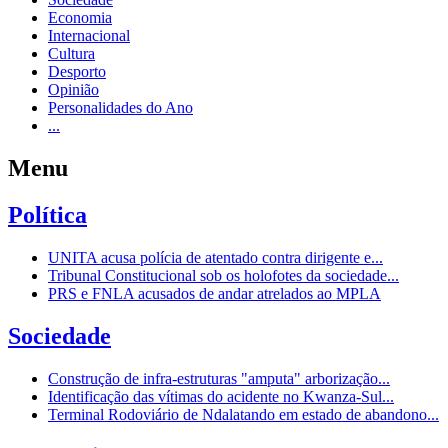
Economia
Internacional
Cultura
Desporto
Opinião
Personalidades do Ano
...
Menu
Política
UNITA acusa polícia de atentado contra dirigente e...
Tribunal Constitucional sob os holofotes da sociedade...
PRS e FNLA acusados de andar atrelados ao MPLA
Sociedade
Construção de infra-estruturas "amputa" arborização...
Identificação das vítimas do acidente no Kwanza-Sul...
Terminal Rodoviário de Ndalatando em estado de abandono...