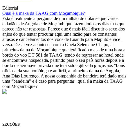
Editorial
Qual é a maka da TAAG com Moçambique?
Esta é realmente a pergunta de um milhão de dólares que vários
cidadãos de Angola e de Moçambique fazem todos os dias mas que
parece não ter respostas. Parece que é mais fácil discutir o sexo dos
anjos do que tentar procurar aqui uma razão para os constantes
atrasos e cancelamentos dos voos de Luanda para Maputo e vice-
versa. Desta vez aconteceu com a Gueta Selemane Chapo, a
primeira- dama de Moçambique que terá ficado mais de uma hora a
bordo do voo DT 581 da TAAG, tendo de regressar ao hotel onde
se encontrava hospedada, partindo para o seu país horas depois e a
bordo de aeronave privada que terá sido agilizada graças aos "bons
ofícios" da sua homóloga e anfitriã, a primeira- dama de Angola,
Ana Dias Lourenço. A nossa companhia de bandeira terá dado mais
uma "bandeira" e é caso para perguntar : qual é a maka da TAAG
com Moçambique?
© Novo Jornal, 2026
Todos os direitos reservados
Fundado em 2008
SECÇÕES