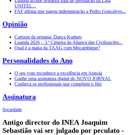
Luanda acolhe primeira gala de premiação da Liga
UNITEL...
FAF afirma que pagou indemnização a Pedro Gonçalves...
Opinião
Cartoon da semana: Dança Kuduro
Luanda 2026 – 3.ª Cimeira da Aliança das Civilizações...
Qual é a maka da TAAG com Moçambique?
Personalidades do Ano
O seu voto reconhece a excelência em Angola
Ganhe uma assinatura digital do NOVO JORNAL
Conheça os profissionais que compõem o Júri
Assinatura
Sociedade
Antigo director do INEA Joaquim
Sebastião vai ser julgado por peculato -