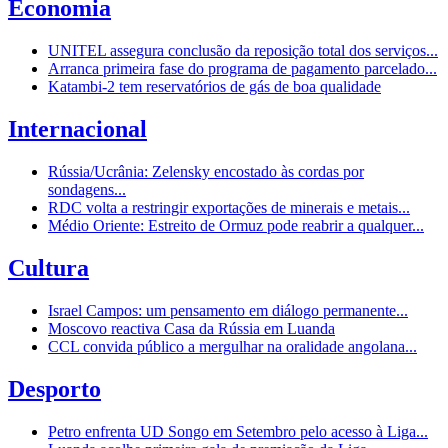
Economia
UNITEL assegura conclusão da reposição total dos serviços...
Arranca primeira fase do programa de pagamento parcelado...
Katambi-2 tem reservatórios de gás de boa qualidade
Internacional
Rússia/Ucrânia: Zelensky encostado às cordas por
sondagens...
RDC volta a restringir exportações de minerais e metais...
Médio Oriente: Estreito de Ormuz pode reabrir a qualquer...
Cultura
Israel Campos: um pensamento em diálogo permanente...
Moscovo reactiva Casa da Rússia em Luanda
CCL convida público a mergulhar na oralidade angolana...
Desporto
Petro enfrenta UD Songo em Setembro pelo acesso à Liga...