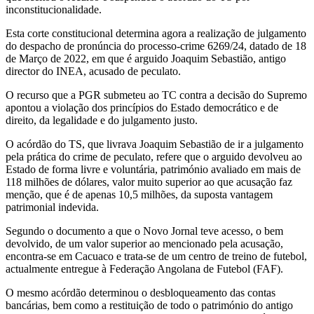
inconstitucionalidade.
Esta corte constitucional determina agora a realização de julgamento
do despacho de pronúncia do processo-crime 6269/24, datado de 18
de Março de 2022, em que é arguido Joaquim Sebastião, antigo
director do INEA, acusado de peculato.
O recurso que a PGR submeteu ao TC contra a decisão do Supremo
apontou a violação dos princípios do Estado democrático e de
direito, da legalidade e do julgamento justo.
O acórdão do TS, que livrava Joaquim Sebastião de ir a julgamento
pela prática do crime de peculato, refere que o arguido devolveu ao
Estado de forma livre e voluntária, património avaliado em mais de
118 milhões de dólares, valor muito superior ao que acusação faz
menção, que é de apenas 10,5 milhões, da suposta vantagem
patrimonial indevida.
Segundo o documento a que o Novo Jornal teve acesso, o bem
devolvido, de um valor superior ao mencionado pela acusação,
encontra-se em Cacuaco e trata-se de um centro de treino de futebol,
actualmente entregue à Federação Angolana de Futebol (FAF).
O mesmo acórdão determinou o desbloqueamento das contas
bancárias, bem como a restituição de todo o património do antigo