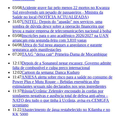
03/08
Acidente grave faz pelo menos 22 mortos no Kwanza
Sul envolvendo um pesado de passageiros - Ministra da
Saúde no local (NOTÍCIA ACTUALIZADA)
31/07
UNITEL: Depois do "apagão" nos serviços, uma
sombra de dúvida desce sobre a operação financeira que
levou a maior empresa de telecomunicações nacional à bolsa
03/08
Inscrições para o ano académico 2026/2027 na UAN
arrancam esta segunda-feira com 3.810 vagas
04/08
África do Sul nega ataques a angolanos e garante
segurança após manifestações
07:20
TAAG "deixa cair" Primeira-Dama de Moçambique
12:13
Depois de a Sonangol negar escassez, Governo admite
falta de combustível e culpa preço internacional
12:02
Cartoon da semana: Dança Kuduro
11:47
ANIESA alerta sobre risco para a saúde no consumo de
Power Plus e Mutu Rouge – Bebidas energéticas têm
estimulantes sexuais não declarados nos seus ingredientes
11:37
Rússia/Ucrânia: Zelensky encostado às cordas por
sondagens negativas e ausência total de defesa anti-aérea –
NATO deu tudo o que tinha à Ucrânia, avisa ex-CEMGFA
ucraniano
11:22
Abastecimento de água restabelecido no Kilamba e no
KK 5000