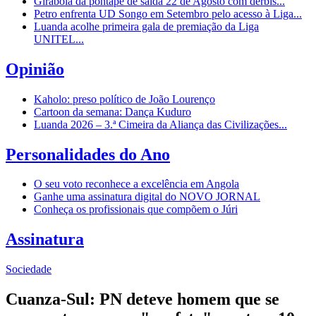
Girabola dá pontapé de saída 22 de Agosto com dérbis...
Petro enfrenta UD Songo em Setembro pelo acesso à Liga...
Luanda acolhe primeira gala de premiação da Liga
UNITEL...
Opinião
Kaholo: preso político de João Lourenço
Cartoon da semana: Dança Kuduro
Luanda 2026 – 3.ª Cimeira da Aliança das Civilizações...
Personalidades do Ano
O seu voto reconhece a excelência em Angola
Ganhe uma assinatura digital do NOVO JORNAL
Conheça os profissionais que compõem o Júri
Assinatura
Sociedade
Cuanza-Sul: PN deteve homem que se