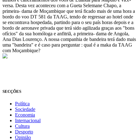
versa. Desta vez aconteceu com a Gueta Selemane Chapo, a
primeira- dama de Moçambique que terá ficado mais de uma hora a
bordo do voo DT 581 da TAAG, tendo de regressar ao hotel onde
se encontrava hospedada, partindo para o seu país horas depois e a
bordo de aeronave privada que terá sido agilizada graças aos "bons
ofícios" da sua homóloga e anfitriã, a primeira- dama de Angola,
Ana Dias Lourenço. A nossa companhia de bandeira terá dado mais
uma "bandeira" e é caso para perguntar : qual é a maka da TAAG
com Moçambique?
© Novo Jornal, 2026
Todos os direitos reservados
Fundado em 2008
SECÇÕES
Política
Sociedade
Economia
Internacional
Cultura
Desporto
Opinião