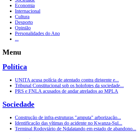
Economia
Internacional
Cultura
Desporto
Opinião
Personalidades do Ano
...
Menu
Política
UNITA acusa polícia de atentado contra dirigente e...
Tribunal Constitucional sob os holofotes da sociedade...
PRS e FNLA acusados de andar atrelados ao MPLA
Sociedade
Construção de infra-estruturas "amputa" arborização...
Identificação das vítimas do acidente no Kwanza-Sul...
Terminal Rodoviário de Ndalatando em estado de abandono...