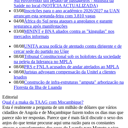
Sul envolvendo um pesado de passageiros - Ministra da
Saúde no local (NOTÍCIA ACTUALIZADA)
03/08
Inscrições para o ano académico 2026/2027 na UAN
arrancam esta segunda-feira com 3.810 vagas
04/08
África do Sul nega ataques a angolanos e garante
segurança após manifestações
03/08
MININT e BNA aliados contra as "kinguilas" nos
mercados informais
08/08
UNITA acusa polícia de atentado contra dirigente e de
cercar sede do partido no Uíge
08/08
Tribunal Constitucional sob os holofotes da sociedade
na peleja da liderança no MPLA
08/08
PRS e FNLA acusados de andar atrelados ao MPLA
08/08
Juristas advogam compensação da Unitel a clientes
lesados
08/08
Construção de infra-estruturas "amputa" arborização na
Floresta da Ilha de Luanda
Editorial
Qual é a maka da TAAG com Moçambique?
Esta é realmente a pergunta de um milhão de dólares que vários
cidadãos de Angola e de Moçambique fazem todos os dias mas que
parece não ter respostas. Parece que é mais fácil discutir o sexo dos
anjos do que tentar procurar aqui uma razão para os constantes
atrasos e cancelamentos dos voos de Luanda para Maputo e vice-