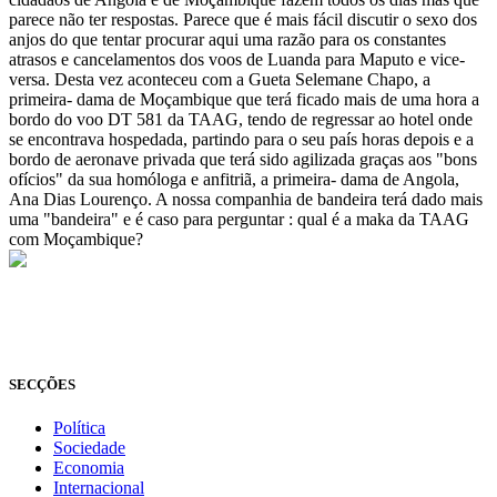
parece não ter respostas. Parece que é mais fácil discutir o sexo dos
anjos do que tentar procurar aqui uma razão para os constantes
atrasos e cancelamentos dos voos de Luanda para Maputo e vice-
versa. Desta vez aconteceu com a Gueta Selemane Chapo, a
primeira- dama de Moçambique que terá ficado mais de uma hora a
bordo do voo DT 581 da TAAG, tendo de regressar ao hotel onde
se encontrava hospedada, partindo para o seu país horas depois e a
bordo de aeronave privada que terá sido agilizada graças aos "bons
ofícios" da sua homóloga e anfitriã, a primeira- dama de Angola,
Ana Dias Lourenço. A nossa companhia de bandeira terá dado mais
uma "bandeira" e é caso para perguntar : qual é a maka da TAAG
com Moçambique?
© Novo Jornal, 2026
Todos os direitos reservados
Fundado em 2008
SECÇÕES
Política
Sociedade
Economia
Internacional