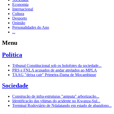
Economia
Internacional
Cultura
Desporto
Opinião
Personalidades do Ano
...
Menu
Política
Tribunal Constitucional sob os holofotes da sociedade...
PRS e FNLA acusados de andar atrelados ao MPLA
TAAG "deixa cair" Primeira-Dama de Moçambique
Sociedade
Construção de infra-estruturas "amputa" arborização...
Identificação das vítimas do acidente no Kwanza-Sul...
Terminal Rodoviário de Ndalatando em estado de abandono...