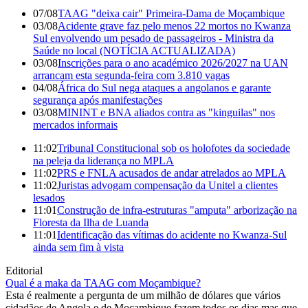
07/08
TAAG "deixa cair" Primeira-Dama de Moçambique
03/08
Acidente grave faz pelo menos 22 mortos no Kwanza
Sul envolvendo um pesado de passageiros - Ministra da
Saúde no local (NOTÍCIA ACTUALIZADA)
03/08
Inscrições para o ano académico 2026/2027 na UAN
arrancam esta segunda-feira com 3.810 vagas
04/08
África do Sul nega ataques a angolanos e garante
segurança após manifestações
03/08
MININT e BNA aliados contra as "kinguilas" nos
mercados informais
11:02
Tribunal Constitucional sob os holofotes da sociedade
na peleja da liderança no MPLA
11:02
PRS e FNLA acusados de andar atrelados ao MPLA
11:02
Juristas advogam compensação da Unitel a clientes
lesados
11:01
Construção de infra-estruturas "amputa" arborização na
Floresta da Ilha de Luanda
11:01
Identificação das vítimas do acidente no Kwanza-Sul
ainda sem fim à vista
Editorial
Qual é a maka da TAAG com Moçambique?
Esta é realmente a pergunta de um milhão de dólares que vários
cidadãos de Angola e de Moçambique fazem todos os dias mas que