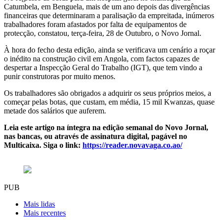
Catumbela, em Benguela, mais de um ano depois das divergências
financeiras que determinaram a paralisação da empreitada, inúmeros
trabalhadores foram afastados por falta de equipamentos de
protecção, constatou, terça-feira, 28 de Outubro, o Novo Jornal.
À hora do fecho desta edição, ainda se verificava um cenário a roçar
o inédito na construção civil em Angola, com factos capazes de
despertar a Inspecção Geral do Trabalho (IGT), que tem vindo a
punir construtoras por muito menos.
Os trabalhadores são obrigados a adquirir os seus próprios meios, a
começar pelas botas, que custam, em média, 15 mil Kwanzas, quase
metade dos salários que auferem.
Leia este artigo na íntegra na edição semanal do Novo Jornal,
nas bancas, ou através de assinatura digital, pagável no
Multicaixa. Siga o link:
https://reader.novavaga.co.ao/
PUB
Mais lidas
Mais recentes