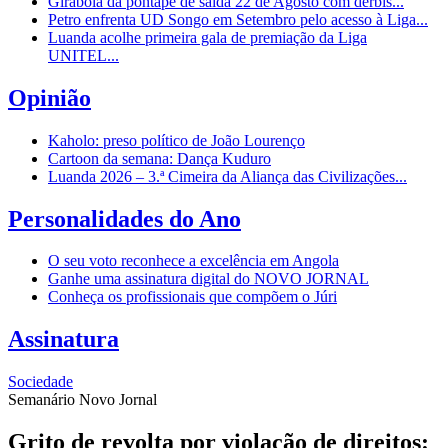
Girabola dá pontapé de saída 22 de Agosto com dérbis...
Petro enfrenta UD Songo em Setembro pelo acesso à Liga...
Luanda acolhe primeira gala de premiação da Liga
UNITEL...
Opinião
Kaholo: preso político de João Lourenço
Cartoon da semana: Dança Kuduro
Luanda 2026 – 3.ª Cimeira da Aliança das Civilizações...
Personalidades do Ano
O seu voto reconhece a excelência em Angola
Ganhe uma assinatura digital do NOVO JORNAL
Conheça os profissionais que compõem o Júri
Assinatura
Sociedade
Semanário Novo Jornal
Grito de revolta por violação de direitos: