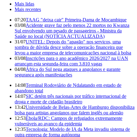
Mais lidas
Mais recentes
07:20
TAAG "deixa cair" Primeira-Dama de Moçambique
03/08
Acidente grave faz pelo menos 22 mortos no Kwanza
Sul envolvendo um pesado de passageiros - Ministra da
Saúde no local (NOTÍCIA ACTUALIZADA)
31/07
UNITEL: Depois do "apagão" nos serviços, uma
sombra de dúvida desce sobre a operação financeira que
levou a maior empresa de telecomunicações nacional à bolsa
03/08
Inscrições para o ano académico 2026/2027 na UAN
arrancam esta segunda-feira com 3.810 vagas
04/08
África do Sul nega ataques a angolanos e garante
segurança após manifestações
14:08
Terminal Rodoviário de Ndalatando em estado de
abandono total
14:07
SIC detém três nacionais por tráfico internacional de
droga e morte de cidadão brasileiro
13:42
Universidade de Belas-Artes de Hamburgo disponibiliza
bolsa para artistas angolanos que falem inglês ou alemão
12:53
Ébola/RDC: Campos de refugiados extremamente
vulneráveis ao avanço da epidemia
12:35
Tecnologia: Modelo de IA da Meta invadiu sistema de
outra empresa de forma autónoma