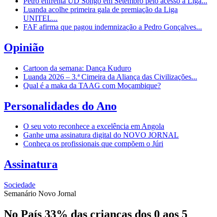
Petro enfrenta UD Songo em Setembro pelo acesso à Liga...
Luanda acolhe primeira gala de premiação da Liga
UNITEL...
FAF afirma que pagou indemnização a Pedro Gonçalves...
Opinião
Cartoon da semana: Dança Kuduro
Luanda 2026 – 3.ª Cimeira da Aliança das Civilizações...
Qual é a maka da TAAG com Moçambique?
Personalidades do Ano
O seu voto reconhece a excelência em Angola
Ganhe uma assinatura digital do NOVO JORNAL
Conheça os profissionais que compõem o Júri
Assinatura
Sociedade
Semanário Novo Jornal
No País 33% das crianças dos 0 aos 5