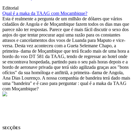
Editorial
Qual é a maka da TAAG com Moçambique?
Esta é realmente a pergunta de um milhão de dólares que vários
cidadãos de Angola e de Moçambique fazem todos os dias mas que
parece não ter respostas. Parece que é mais fácil discutir o sexo dos
anjos do que tentar procurar aqui uma razão para os constantes
atrasos e cancelamentos dos voos de Luanda para Maputo e vice-
versa. Desta vez aconteceu com a Gueta Selemane Chapo, a
primeira- dama de Moçambique que terá ficado mais de uma hora a
bordo do voo DT 581 da TAAG, tendo de regressar ao hotel onde
se encontrava hospedada, partindo para o seu país horas depois e a
bordo de aeronave privada que terá sido agilizada graças aos "bons
ofícios" da sua homóloga e anfitriã, a primeira- dama de Angola,
Ana Dias Lourenço. A nossa companhia de bandeira terá dado mais
uma "bandeira" e é caso para perguntar : qual é a maka da TAAG
com Moçambique?
© Novo Jornal, 2026
Todos os direitos reservados
Fundado em 2008
SECÇÕES