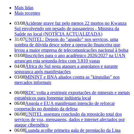
Mais lidas
Mais recentes
03/08
Acidente grave faz pelo menos 22 mortos no Kwanza
Sul envolvendo um pesado de passageiros - Ministra da
Saúde no local (NOTÍCIA ACTUALIZADA)
31/07
UNITEL: Depois do "apagão" nos serviços, uma
sombra de dúvida desce sobre a operação financeira que
levou a maior empresa de telecomunicações nacional à bolsa
03/08
Inscrições para o ano académico 2026/2027 na UAN
arrancam esta segunda-feira com 3.810 vagas
04/08
África do Sul nega ataques a angolanos e garante
segurança após manifestações
03/08
MININT e BNA aliados contra as "kinguilas" nos
mercados informais
06/08
RDC volta a restringir exportações de minerais e metais
estratégicos para fomentar indústria local
06/08
Angola e EUA manifestam intenção de reforçar
cooperação no domínio da defesa
06/08
UNITEL assegura conclusão da reposição total dos
serviços de voz, mensagens, dados e internet afectados por
ataque cibernético
06/08
Luanda acolhe primeira gala de premiação da Liga