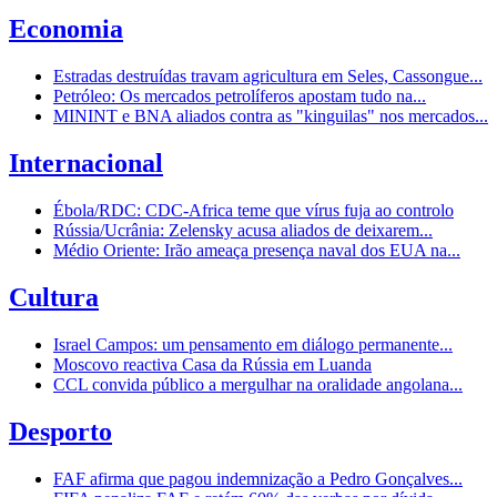
Economia
Estradas destruídas travam agricultura em Seles, Cassongue...
Petróleo: Os mercados petrolíferos apostam tudo na...
MININT e BNA aliados contra as "kinguilas" nos mercados...
Internacional
Ébola/RDC: CDC-Africa teme que vírus fuja ao controlo
Rússia/Ucrânia: Zelensky acusa aliados de deixarem...
Médio Oriente: Irão ameaça presença naval dos EUA na...
Cultura
Israel Campos: um pensamento em diálogo permanente...
Moscovo reactiva Casa da Rússia em Luanda
CCL convida público a mergulhar na oralidade angolana...
Desporto
FAF afirma que pagou indemnização a Pedro Gonçalves...