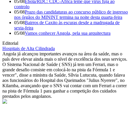
05/08
Ébola/RDC: CDC-Africa teme que vírus fuja ao
controlo
05/08
Prazo das candidaturas ao concurso público de ingresso
nos órgãos do MININT termina na noite desta quarta-feira
05/08
Bairros de Caxito às escuras desde a madrugada de
sexta-feira
05/08
Vamos conhecer Angola, pela sua arquitectura
Editorial
Hospitais de Alta Cilindrada
Angola já alcançou importantes avanços na área da saúde, mas o
país deve elevar ainda mais o nível de excelência dos seus serviços.
O Sistema Nacional de Saúde ( SNS) já tem um Ferrari, mas o
grande desafio consiste em colocá-lo na pista da Fórmula 1 e
vencer", disse a ministra da Saúde, Sílvia Lutucuta, quando falava
aos funcionários do Hospital dos Queimados "Julius Nyerere", no
Kilamba, avançando que o SNS vai contar com um Ferrari a correr
na pista de Fórmula 1 para ganhar a competição dos cuidados
prestados pelos angolanos.
© Novo Jornal, 2026
Todos os direitos reservados
Fundado em 2008