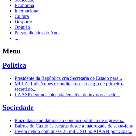
Economia
Internacional
Cultura
Desporto
Opinião
Personalidades do Ano
...
Menu
Política
Presidente da República cria Secretaria de Estado para...
MPLA: Luís Nunes recandidata-se ao cargo de primeiro-
secretário...
LAASP denuncia alegada tentativa de invasão à sede...
Sociedade
Prazo das candidaturas ao concurso público de ingresso...
Bairros de Caxito às escuras desde a madrugada de sexta-feira
Jovem detido com quase 25 mil USD no AIAAN por violar...