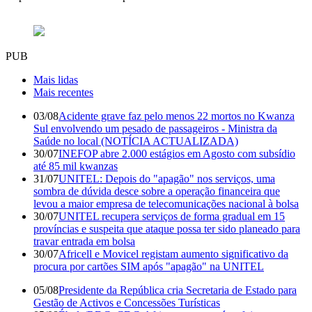
PUB
Mais lidas
Mais recentes
03/08
Acidente grave faz pelo menos 22 mortos no Kwanza
Sul envolvendo um pesado de passageiros - Ministra da
Saúde no local (NOTÍCIA ACTUALIZADA)
30/07
INEFOP abre 2.000 estágios em Agosto com subsídio
até 85 mil kwanzas
31/07
UNITEL: Depois do "apagão" nos serviços, uma
sombra de dúvida desce sobre a operação financeira que
levou a maior empresa de telecomunicações nacional à bolsa
30/07
UNITEL recupera serviços de forma gradual em 15
províncias e suspeita que ataque possa ter sido planeado para
travar entrada em bolsa
30/07
Africell e Movicel registam aumento significativo da
procura por cartões SIM após "apagão" na UNITEL
05/08
Presidente da República cria Secretaria de Estado para
Gestão de Activos e Concessões Turísticas