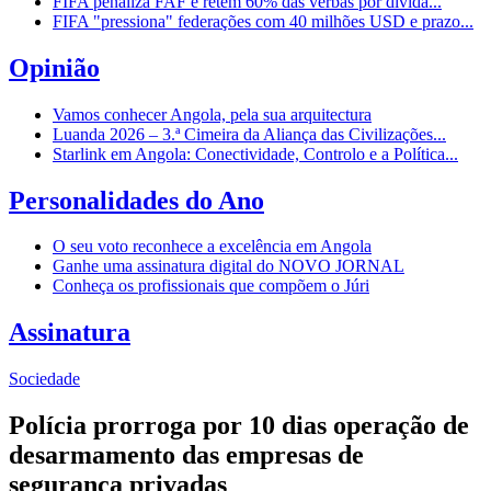
FIFA penaliza FAF e retém 60% das verbas por dívida...
FIFA "pressiona" federações com 40 milhões USD e prazo...
Opinião
Vamos conhecer Angola, pela sua arquitectura
Luanda 2026 – 3.ª Cimeira da Aliança das Civilizações...
Starlink em Angola: Conectividade, Controlo e a Política...
Personalidades do Ano
O seu voto reconhece a excelência em Angola
Ganhe uma assinatura digital do NOVO JORNAL
Conheça os profissionais que compõem o Júri
Assinatura
Sociedade
Polícia prorroga por 10 dias operação de
desarmamento das empresas de
segurança privadas