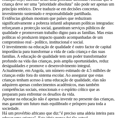
criança deve ser uma "prioridade absoluta" não pode ser apenas um
princípio retórico. Deve traduzir-se em decisões concretas,
investimento sustentado e responsabilidade partilhada.
Evidências globais mostram que países que reduziram
significativamente a pobreza infantil adoptaram políticas integradas:
reforçaram a protecção social, garantiram serviços públicos de
qualidade e promoveram trabalho digno para as famílias. Mas estas
políticas só produzem impacto quando acompanhadas de um
compromisso real - político, institucional e social.
O investimento na educação de qualidade é outro factor de capital
importância para transformar a vida de cada criança e das suas
familias. A educação de qualidade tem um poder transformador
profundo na vida das crianças, pois amplia oportunidades, reduz
desigualdades e promove o desenvolvimento integral.
Actualmente, em Angola, um número estimado de 4.5 milhões de
crianças estão fora do sistema escolar. Ao assegurar que estas
crianças tenham acesso à uma educação de qualidade, elas não
adquirem apenas conhecimentos académicos, mas também
competências sociais, emocionais e o espírito crítico que as
preparam para enfrentar os desafios da vida.
Apostar na educação não é apenas investir no presente das crianças,
mas garantir um futuro mais equilibrado e próspero para toda a
sociedade.
Há um provérbio africano que diz:"é preciso uma aldeia inteira para
educar uma criança". Esta ideia nunca foi tão actual.