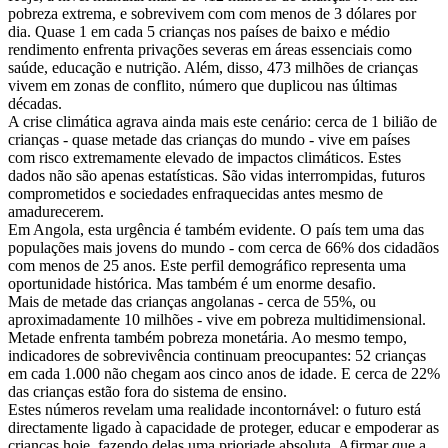
pobreza extrema, e sobrevivem com com menos de 3 dólares por
dia. Quase 1 em cada 5 crianças nos países de baixo e médio
rendimento enfrenta privações severas em áreas essenciais como
saúde, educação e nutrição. Além, disso, 473 milhões de crianças
vivem em zonas de conflito, número que duplicou nas últimas
décadas.
A crise climática agrava ainda mais este cenário: cerca de 1 bilião de
crianças - quase metade das crianças do mundo - vive em países
com risco extremamente elevado de impactos climáticos. Estes
dados não são apenas estatísticas. São vidas interrompidas, futuros
comprometidos e sociedades enfraquecidas antes mesmo de
amadurecerem.
Em Angola, esta urgência é também evidente. O país tem uma das
populações mais jovens do mundo - com cerca de 66% dos cidadãos
com menos de 25 anos. Este perfil demográfico representa uma
oportunidade histórica. Mas também é um enorme desafio.
Mais de metade das crianças angolanas - cerca de 55%, ou
aproximadamente 10 milhões - vive em pobreza multidimensional.
Metade enfrenta também pobreza monetária. Ao mesmo tempo,
indicadores de sobrevivência continuam preocupantes: 52 crianças
em cada 1.000 não chegam aos cinco anos de idade. E cerca de 22%
das crianças estão fora do sistema de ensino.
Estes números revelam uma realidade incontornável: o futuro está
directamente ligado à capacidade de proteger, educar e empoderar as
crianças hoje, fazendo delas uma prioriade absoluta. Afirmar que a