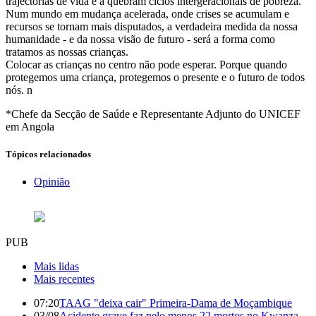
trajectórias de vida e a quebram ciclos intergeracionais de pobreza.
Num mundo em mudança acelerada, onde crises se acumulam e
recursos se tornam mais disputados, a verdadeira medida da nossa
humanidade - e da nossa visão de futuro - será a forma como
tratamos as nossas crianças.
Colocar as crianças no centro não pode esperar. Porque quando
protegemos uma criança, protegemos o presente e o futuro de todos
nós. n
*Chefe da Secção de Saúde e Representante Adjunto do UNICEF
em Angola
Tópicos relacionados
Opinião
PUB
Mais lidas
Mais recentes
07:20
TAAG "deixa cair" Primeira-Dama de Moçambique
03/08
Acidente grave faz pelo menos 22 mortos no Kwanza