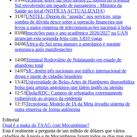
Sul envolvendo um pesado de passageiros - Ministra da
Saúde no local (NOTÍCIA ACTUALIZADA)
31/07
UNITEL: Depois do "apagão" nos serviços, uma
sombra de dúvida desce sobre a operação financeira que
levou a maior empresa de telecomunicações nacional à bolsa
03/08
Inscrições para o ano académico 2026/2027 na UAN
arrancam esta segunda-feira com 3.810 vagas
04/08
África do Sul nega ataques a angolanos e garante
segurança após manifestações
14:08
Terminal Rodoviário de Ndalatando em estado de
abandono total
14:07
SIC detém três nacionais por tráfico internacional de
droga e morte de cidadão brasileiro
13:42
Universidade de Belas-Artes de Hamburgo disponibiliza
bolsa para artistas angolanos que falem inglês ou alemão
12:53
Ébola/RDC: Campos de refugiados extremamente
vulneráveis ao avanço da epidemia
12:35
Tecnologia: Modelo de IA da Meta invadiu sistema de
outra empresa de forma autónoma
Editorial
Qual é a maka da TAAG com Moçambique?
Esta é realmente a pergunta de um milhão de dólares que vários
cidadãos de Angola e de Moçambique fazem todos os dias mas que