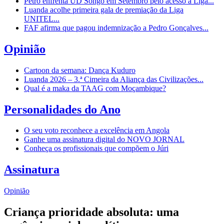
Petro enfrenta UD Songo em Setembro pelo acesso à Liga...
Luanda acolhe primeira gala de premiação da Liga
UNITEL...
FAF afirma que pagou indemnização a Pedro Gonçalves...
Opinião
Cartoon da semana: Dança Kuduro
Luanda 2026 – 3.ª Cimeira da Aliança das Civilizações...
Qual é a maka da TAAG com Moçambique?
Personalidades do Ano
O seu voto reconhece a excelência em Angola
Ganhe uma assinatura digital do NOVO JORNAL
Conheça os profissionais que compõem o Júri
Assinatura
Opinião
Criança prioridade absoluta: uma