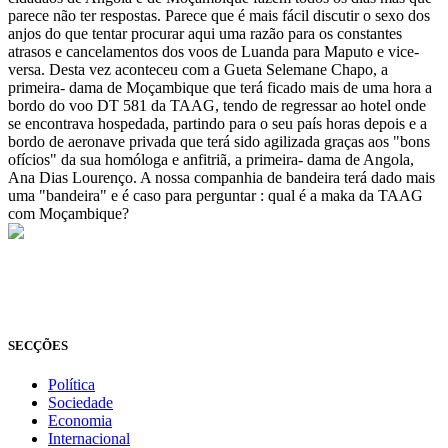
parece não ter respostas. Parece que é mais fácil discutir o sexo dos
anjos do que tentar procurar aqui uma razão para os constantes
atrasos e cancelamentos dos voos de Luanda para Maputo e vice-
versa. Desta vez aconteceu com a Gueta Selemane Chapo, a
primeira- dama de Moçambique que terá ficado mais de uma hora a
bordo do voo DT 581 da TAAG, tendo de regressar ao hotel onde
se encontrava hospedada, partindo para o seu país horas depois e a
bordo de aeronave privada que terá sido agilizada graças aos "bons
ofícios" da sua homóloga e anfitriã, a primeira- dama de Angola,
Ana Dias Lourenço. A nossa companhia de bandeira terá dado mais
uma "bandeira" e é caso para perguntar : qual é a maka da TAAG
com Moçambique?
© Novo Jornal, 2026
Todos os direitos reservados
Fundado em 2008
SECÇÕES
Política
Sociedade
Economia
Internacional