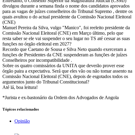
Entretanto, o Conselho Superior da Magistratura Judicial (CSMJ)
divulgou durante a semana finda o nome dos candidatos aprovados
para as vagas de juízes conselheiros do Tribunal Supremo , dentre os
quais avultou o do actual presidente da Comissão Nacional Eleitoral
(CNE)
Manuel Pereira da Silva, vulgo "Manico", foi reeleito presidente da
Comissão Nacional Eleitoral (CNE) em Março último, pelo que
resta saber se ele vai suspender o seu lugar no TS até cessar as suas
funções no órgão eleitoral em 2027?
Recordo que Caetano de Sousa e Silva Neto quando exerceram a
funções de Presidentes da CNE suspenderam as funções de juízes
Conselheiros por incompatibilidade .
Sobre os quatro comissários da UNITA que deverão prover esse
órgão paira a expectativa. Será que eles vão ou não tomar assento na
Comissão Nacional Eleitoral (CNE), depois de esgotados todos os
argumentos junto do Tribunal Constitucional?
Até lá, boa leitura!
*Jurista e ex-bastonário da Ordem dos Advogados de Angola
Tópicos relacionados
Opinião