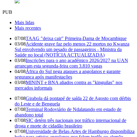
PUB
Mais lidas
Mais recentes
07/08
TAAG "deixa cair" Primeira-Dama de Moçambique
03/08
Acidente grave faz pelo menos 22 mortos no Kwanza
Sul envolvendo um pesado de passageiros - Ministra da
Saúde no local (NOTÍCIA ACTUALIZADA)
03/08
Inscrições para o ano académico 2026/2027 na UAN
arrancam esta segunda-feira com 3.810 vagas
04/08
África do Sul nega ataques a angolanos e garante
segurança após manifestações
03/08
MININT e BNA aliados contra as "kinguilas" nos
mercados informais
07/08
Girabola dá pontapé de saída 22 de Agosto com dérbis
do Leste e de Benguela
07/08
Terminal Rodoviário de Ndalatando em estado de
abandono total
07/08
SIC detém três nacionais por tráfico internacional de
droga e morte de cidadão brasileiro
07/08
Universidade de Belas-Artes de Hamburgo disponibiliza
bolsa para artistas angolanos que falem inglês ou alemão