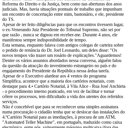
Reforma do Direito e da Justiça, bem como nas aberturas dos anos
judiciais. Mas, havia situações pontuais de trabalho que impunham
um encontro de concertação entre mim, bastonário, e ele, presidente
do TS.
Apesar de ter feito diligências para que os encontros tivessem lugar,
o ex-Venerando Juiz Presidente do Tribunal Supremo, não sei por
que razão , nunca se dignou em receber-me. Durante 4 anos, ele
manifestou sempre indisponibilidade de tempo.
Esta semana, enquanto falava com antigos colegas de carteira sobre
o pedido de renúncia do Dr. Joel Leonardo, um deles disse: "Os
novos tempos vão trazer um rosário de explicações."Aguardemos!
Dentre os vários assuntos abordados nessa conversa, alguém falou
da questão da atracção do investimento estrangeiro no país e do
engajamento do Presidente da República nessa árdua tarefa.
Apesar de o Executivo alardear aos 4 ventos do programa
Simplifica, acontece que a maioria dos cartórios notariais, com
destaque para 4.• Cartório Notarial, à Vila Alice - Rua José Anchieta
- o procedimento interno praticado, em vez de facilitar e tornar
célere os processos, tem dificultado a vida dos utentes dos referidos
serviços.
Não é concebível que para se reconhecer uma simples assinatura
numa procuração o cidadão tenha que se deslocar das instalações do
4.ºCartório Notarial para as imediações, à procura de um ATM,
"Automated Teller Machine", em português, traduzido como caixa
electrónico, entre nós, vulgarmente máquina multicaixa (fora das