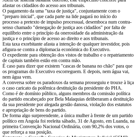
afastar os cidadãos do acesso aos tribunais.
O pagamento da uma "taxa de justiça", conjuntamente com o
"preparo inicial", que cada parte na lide pagará no início do
processo a pretexto de impulso processual, desemboca num contra-
senso chamado "denegação de justiça aos cidadãos" por falta de
equilíbrio entre o princípio da onerosidade da administração da
justiça e o princípio de acesso ao direito e aos tribunais.
Esta taxa exorbitante afasta a intenção de qualquer investidor, pois
afigura-se contra a diplomacia económica do Executivo.
O expediente para obtenção dos vistos de trabalho e o repatriamento
de capitais também estão em contra mão.
É caso para dizer que existem "cascas de banana no chão" para que
os programas do Executivo escorreguem. E depois, nem água vai,
nem água vem.
A conversa sobre os paradoxos da semana prosseguiu e trouxe à liça
o caso caricato da polêmica destituição da presidente do PHA.
Como é de domínio público, alguns membros da comissão política
do partido encabeçado por Bela Malaquias deliberaram a destituição
da sua presidente por alegada gestão danosa, violação dos estatutos
e apropriação de bens do partido.
De forma algo surpreendente, a única mulher à frente de um partido
político em Angola foi reeleita sábado, 31 de Agosto, em Luanda, na
primeira Convenção Nacional Ordinária, com 90,2% dos votos, o
que reforça a sua posição.