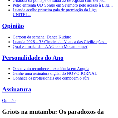
Girabola dá pontapé de saída 22 de Agosto com dérbis...
Petro enfrenta UD Songo em Setembro pelo acesso à Liga...
Luanda acolhe primeira gala de premiação da Liga
UNITEL...
Opinião
Cartoon da semana: Dança Kuduro
Luanda 2026 – 3.ª Cimeira da Aliança das Civilizações...
Qual é a maka da TAAG com Moçambique?
Personalidades do Ano
O seu voto reconhece a excelência em Angola
Ganhe uma assinatura digital do NOVO JORNAL
Conheça os profissionais que compõem o Júri
Assinatura
Opinião
Griots na mutamba: Os paradoxos da