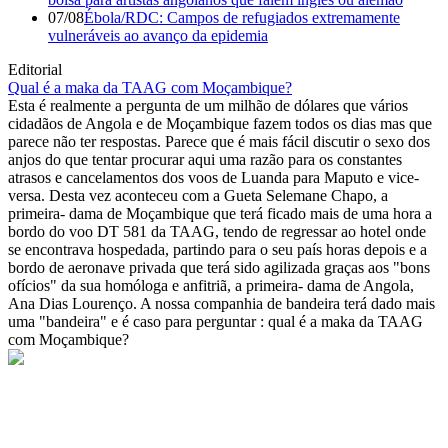
07/08
Ébola/RDC: Campos de refugiados extremamente
vulneráveis ao avanço da epidemia
Editorial
Qual é a maka da TAAG com Moçambique?
Esta é realmente a pergunta de um milhão de dólares que vários
cidadãos de Angola e de Moçambique fazem todos os dias mas que
parece não ter respostas. Parece que é mais fácil discutir o sexo dos
anjos do que tentar procurar aqui uma razão para os constantes
atrasos e cancelamentos dos voos de Luanda para Maputo e vice-
versa. Desta vez aconteceu com a Gueta Selemane Chapo, a
primeira- dama de Moçambique que terá ficado mais de uma hora a
bordo do voo DT 581 da TAAG, tendo de regressar ao hotel onde
se encontrava hospedada, partindo para o seu país horas depois e a
bordo de aeronave privada que terá sido agilizada graças aos "bons
ofícios" da sua homóloga e anfitriã, a primeira- dama de Angola,
Ana Dias Lourenço. A nossa companhia de bandeira terá dado mais
uma "bandeira" e é caso para perguntar : qual é a maka da TAAG
com Moçambique?
© Novo Jornal, 2026
Todos os direitos reservados
Fundado em 2008