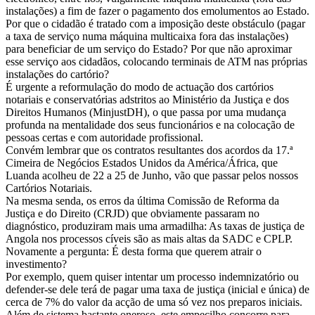
instalações) a fim de fazer o pagamento dos emolumentos ao Estado.
Por que o cidadão é tratado com a imposição deste obstáculo (pagar
a taxa de serviço numa máquina multicaixa fora das instalações)
para beneficiar de um serviço do Estado? Por que não aproximar
esse serviço aos cidadãos, colocando terminais de ATM nas próprias
instalações do cartório?
É urgente a reformulação do modo de actuação dos cartórios
notariais e conservatórias adstritos ao Ministério da Justiça e dos
Direitos Humanos (MinjustDH), o que passa por uma mudança
profunda na mentalidade dos seus funcionários e na colocação de
pessoas certas e com autoridade profissional.
Convém lembrar que os contratos resultantes dos acordos da 17.ª
Cimeira de Negócios Estados Unidos da América/África, que
Luanda acolheu de 22 a 25 de Junho, vão que passar pelos nossos
Cartórios Notariais.
Na mesma senda, os erros da última Comissão de Reforma da
Justiça e do Direito (CRJD) que obviamente passaram no
diagnóstico, produziram mais uma armadilha: As taxas de justiça de
Angola nos processos cíveis são as mais altas da SADC e CPLP.
Novamente a pergunta: É desta forma que querem atrair o
investimento?
Por exemplo, quem quiser intentar um processo indemnizatório ou
defender-se dele terá de pagar uma taxa de justiça (inicial e única) de
cerca de 7% do valor da acção de uma só vez nos preparos iniciais.
Além de sistema bastante oneroso, este empecilho concorre para