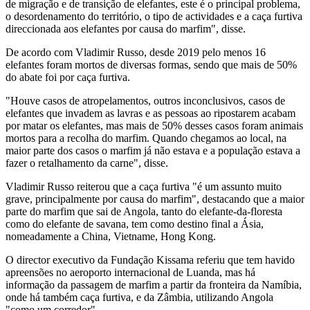
de migração e de transição de elefantes, este é o principal problema,
o desordenamento do território, o tipo de actividades e a caça furtiva
direccionada aos elefantes por causa do marfim", disse.
De acordo com Vladimir Russo, desde 2019 pelo menos 16
elefantes foram mortos de diversas formas, sendo que mais de 50%
do abate foi por caça furtiva.
"Houve casos de atropelamentos, outros inconclusivos, casos de
elefantes que invadem as lavras e as pessoas ao ripostarem acabam
por matar os elefantes, mas mais de 50% desses casos foram animais
mortos para a recolha do marfim. Quando chegamos ao local, na
maior parte dos casos o marfim já não estava e a população estava a
fazer o retalhamento da carne", disse.
Vladimir Russo reiterou que a caça furtiva "é um assunto muito
grave, principalmente por causa do marfim", destacando que a maior
parte do marfim que sai de Angola, tanto do elefante-da-floresta
como do elefante de savana, tem como destino final a Ásia,
nomeadamente a China, Vietname, Hong Kong.
O director executivo da Fundação Kissama referiu que tem havido
apreensões no aeroporto internacional de Luanda, mas há
informação da passagem de marfim a partir da fronteira da Namíbia,
onde há também caça furtiva, e da Zâmbia, utilizando Angola
"como um corredor".