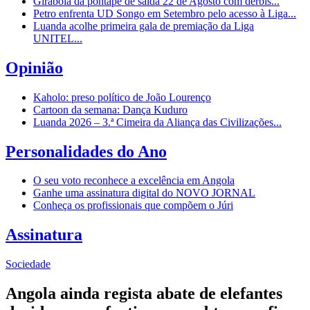
Girabola dá pontapé de saída 22 de Agosto com dérbis...
Petro enfrenta UD Songo em Setembro pelo acesso à Liga...
Luanda acolhe primeira gala de premiação da Liga
UNITEL...
Opinião
Kaholo: preso político de João Lourenço
Cartoon da semana: Dança Kuduro
Luanda 2026 – 3.ª Cimeira da Aliança das Civilizações...
Personalidades do Ano
O seu voto reconhece a excelência em Angola
Ganhe uma assinatura digital do NOVO JORNAL
Conheça os profissionais que compõem o Júri
Assinatura
Sociedade
Angola ainda regista abate de elefantes