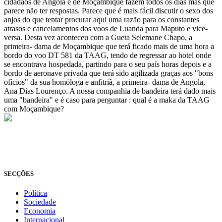
cidadãos de Angola e de Moçambique fazem todos os dias mas que
parece não ter respostas. Parece que é mais fácil discutir o sexo dos
anjos do que tentar procurar aqui uma razão para os constantes
atrasos e cancelamentos dos voos de Luanda para Maputo e vice-
versa. Desta vez aconteceu com a Gueta Selemane Chapo, a
primeira- dama de Moçambique que terá ficado mais de uma hora a
bordo do voo DT 581 da TAAG, tendo de regressar ao hotel onde
se encontrava hospedada, partindo para o seu país horas depois e a
bordo de aeronave privada que terá sido agilizada graças aos "bons
ofícios" da sua homóloga e anfitriã, a primeira- dama de Angola,
Ana Dias Lourenço. A nossa companhia de bandeira terá dado mais
uma "bandeira" e é caso para perguntar : qual é a maka da TAAG
com Moçambique?
© Novo Jornal, 2026
Todos os direitos reservados
Fundado em 2008
SECÇÕES
Política
Sociedade
Economia
Internacional