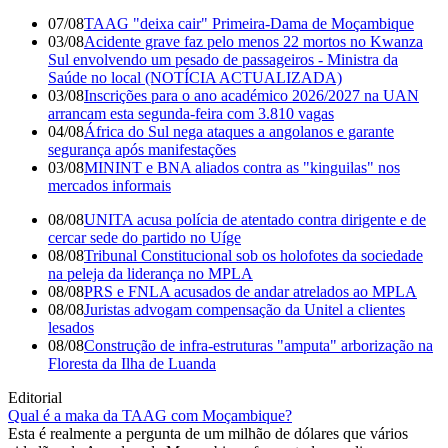
07/08
TAAG "deixa cair" Primeira-Dama de Moçambique
03/08
Acidente grave faz pelo menos 22 mortos no Kwanza
Sul envolvendo um pesado de passageiros - Ministra da
Saúde no local (NOTÍCIA ACTUALIZADA)
03/08
Inscrições para o ano académico 2026/2027 na UAN
arrancam esta segunda-feira com 3.810 vagas
04/08
África do Sul nega ataques a angolanos e garante
segurança após manifestações
03/08
MININT e BNA aliados contra as "kinguilas" nos
mercados informais
08/08
UNITA acusa polícia de atentado contra dirigente e de
cercar sede do partido no Uíge
08/08
Tribunal Constitucional sob os holofotes da sociedade
na peleja da liderança no MPLA
08/08
PRS e FNLA acusados de andar atrelados ao MPLA
08/08
Juristas advogam compensação da Unitel a clientes
lesados
08/08
Construção de infra-estruturas "amputa" arborização na
Floresta da Ilha de Luanda
Editorial
Qual é a maka da TAAG com Moçambique?
Esta é realmente a pergunta de um milhão de dólares que vários