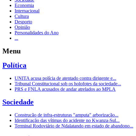
Economia
Internacional
Cultura
Desporto
Opinião
Personalidades do Ano
...
Menu
Política
UNITA acusa polícia de atentado contra dirigente e...
Tribunal Constitucional sob os holofotes da sociedade...
PRS e FNLA acusados de andar atrelados ao MPLA
Sociedade
Construção de infra-estruturas "amputa" arborização...
Identificação das vítimas do acidente no Kwanza-Sul...
Terminal Rodoviário de Ndalatando em estado de abandono...