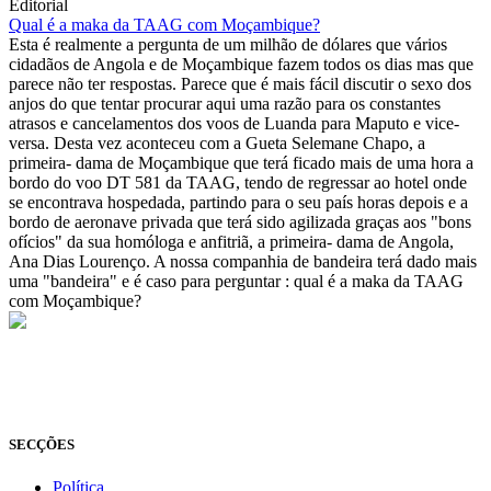
Editorial
Qual é a maka da TAAG com Moçambique?
Esta é realmente a pergunta de um milhão de dólares que vários
cidadãos de Angola e de Moçambique fazem todos os dias mas que
parece não ter respostas. Parece que é mais fácil discutir o sexo dos
anjos do que tentar procurar aqui uma razão para os constantes
atrasos e cancelamentos dos voos de Luanda para Maputo e vice-
versa. Desta vez aconteceu com a Gueta Selemane Chapo, a
primeira- dama de Moçambique que terá ficado mais de uma hora a
bordo do voo DT 581 da TAAG, tendo de regressar ao hotel onde
se encontrava hospedada, partindo para o seu país horas depois e a
bordo de aeronave privada que terá sido agilizada graças aos "bons
ofícios" da sua homóloga e anfitriã, a primeira- dama de Angola,
Ana Dias Lourenço. A nossa companhia de bandeira terá dado mais
uma "bandeira" e é caso para perguntar : qual é a maka da TAAG
com Moçambique?
© Novo Jornal, 2026
Todos os direitos reservados
Fundado em 2008
SECÇÕES
Política