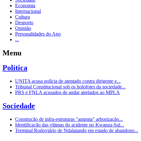
Economia
Internacional
Cultura
Desporto
Opinião
Personalidades do Ano
...
Menu
Política
UNITA acusa polícia de atentado contra dirigente e...
Tribunal Constitucional sob os holofotes da sociedade...
PRS e FNLA acusados de andar atrelados ao MPLA
Sociedade
Construção de infra-estruturas "amputa" arborização...
Identificação das vítimas do acidente no Kwanza-Sul...
Terminal Rodoviário de Ndalatando em estado de abandono...