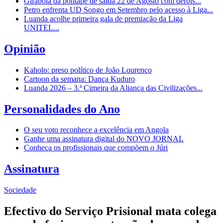
Girabola dá pontapé de saída 22 de Agosto com dérbis...
Petro enfrenta UD Songo em Setembro pelo acesso à Liga...
Luanda acolhe primeira gala de premiação da Liga
UNITEL...
Opinião
Kaholo: preso político de João Lourenço
Cartoon da semana: Dança Kuduro
Luanda 2026 – 3.ª Cimeira da Aliança das Civilizações...
Personalidades do Ano
O seu voto reconhece a excelência em Angola
Ganhe uma assinatura digital do NOVO JORNAL
Conheça os profissionais que compõem o Júri
Assinatura
Sociedade
Efectivo do Serviço Prisional mata colega