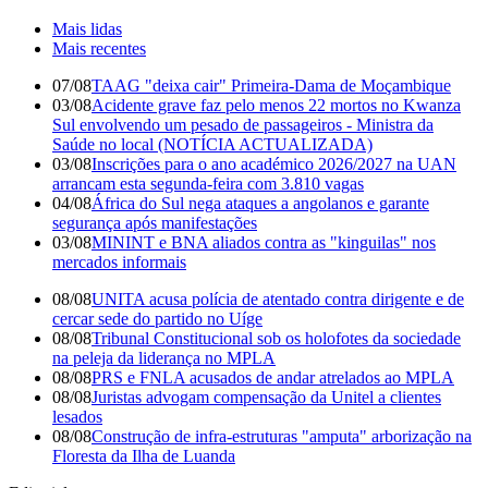
Mais lidas
Mais recentes
07/08
TAAG "deixa cair" Primeira-Dama de Moçambique
03/08
Acidente grave faz pelo menos 22 mortos no Kwanza
Sul envolvendo um pesado de passageiros - Ministra da
Saúde no local (NOTÍCIA ACTUALIZADA)
03/08
Inscrições para o ano académico 2026/2027 na UAN
arrancam esta segunda-feira com 3.810 vagas
04/08
África do Sul nega ataques a angolanos e garante
segurança após manifestações
03/08
MININT e BNA aliados contra as "kinguilas" nos
mercados informais
08/08
UNITA acusa polícia de atentado contra dirigente e de
cercar sede do partido no Uíge
08/08
Tribunal Constitucional sob os holofotes da sociedade
na peleja da liderança no MPLA
08/08
PRS e FNLA acusados de andar atrelados ao MPLA
08/08
Juristas advogam compensação da Unitel a clientes
lesados
08/08
Construção de infra-estruturas "amputa" arborização na
Floresta da Ilha de Luanda