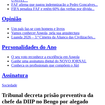
UNITEL...
FAF afirma que pagou indemnização a Pedro Gonçalves...
FIFA penaliza FAF e retém 60% das verbas por dívida...
Opinião
Um país faz-se com homens e livros
Vamos conhecer Angola, pela sua arquitectura
Luanda 2026 – 3.ª Cimeira da Aliança das Civilizações...
Personalidades do Ano
O seu voto reconhece a excelência em Angola
Ganhe uma assinatura digital do NOVO JORNAL
Conheça os profissionais que compõem o Júri
Assinatura
Sociedade
Tribunal decreta prisão preventiva da
chefe da DIIP no Bengo por alegado