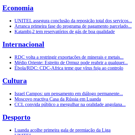
Economia
UNITEL assegura conclusão da reposição total dos serviços...
Arranca primeira fase do programa de pagamento parcelado...
Katambi-2 tem reservatórios de gás de boa qualidade
Internacional
RDC volta a restringir exportações de minerais e metais...
Médio Oriente: Estreito de Ormuz pode reabrir a qualquer...
Ébola/RDC: CDC-Africa teme que vírus fuja ao controlo
Cultura
Israel Campos: um pensamento em diálogo permanente...
Moscovo reactiva Casa da Rússia em Luanda
CCL convida público a mergulhar na oralidade angolana...
Desporto
Luanda acolhe primeira gala de premiação da Liga