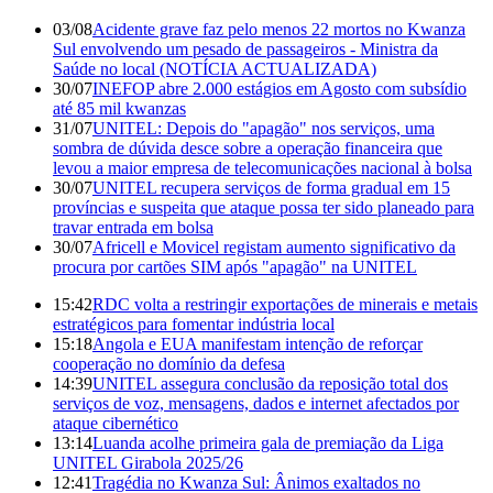
03/08
Acidente grave faz pelo menos 22 mortos no Kwanza
Sul envolvendo um pesado de passageiros - Ministra da
Saúde no local (NOTÍCIA ACTUALIZADA)
30/07
INEFOP abre 2.000 estágios em Agosto com subsídio
até 85 mil kwanzas
31/07
UNITEL: Depois do "apagão" nos serviços, uma
sombra de dúvida desce sobre a operação financeira que
levou a maior empresa de telecomunicações nacional à bolsa
30/07
UNITEL recupera serviços de forma gradual em 15
províncias e suspeita que ataque possa ter sido planeado para
travar entrada em bolsa
30/07
Africell e Movicel registam aumento significativo da
procura por cartões SIM após "apagão" na UNITEL
15:42
RDC volta a restringir exportações de minerais e metais
estratégicos para fomentar indústria local
15:18
Angola e EUA manifestam intenção de reforçar
cooperação no domínio da defesa
14:39
UNITEL assegura conclusão da reposição total dos
serviços de voz, mensagens, dados e internet afectados por
ataque cibernético
13:14
Luanda acolhe primeira gala de premiação da Liga
UNITEL Girabola 2025/26
12:41
Tragédia no Kwanza Sul: Ânimos exaltados no