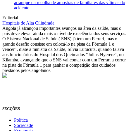
arranque da recolha de amostras de familiares das vítimas do
acidente
Editorial
Hospitais de Alta Cilindrada
Angola já alcançou importantes avanços na área da saúde, mas o
país deve elevar ainda mais o nível de excelência dos seus serviços.
O Sistema Nacional de Saúde ( SNS) já tem um Ferrari, mas o
grande desafio consiste em colocá-lo na pista da Fórmula 1 e
vencer", disse a ministra da Saúde, Sílvia Lutucuta, quando falava
aos funcionários do Hospital dos Queimados "Julius Nyerere", no
Kilamba, avançando que o SNS vai contar com um Ferrari a correr
na pista de Fórmula 1 para ganhar a competição dos cuidados
prestados pelos angolanos.
© Novo Jornal, 2026
Todos os direitos reservados
Fundado em 2008
SECÇÕES
Política
Sociedade
Economia