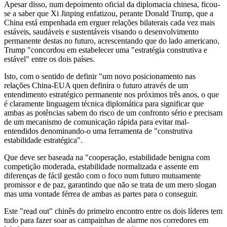
Apesar disso, num depoimento oficial da diplomacia chinesa, ficou-
se a saber que Xi Jinping enfatizou, perante Donald Trump, que a
China está empenhada em erguer relações bilaterais cada vez mais
estáveis, saudáveis e sustentáveis visando o desenvolvimento
permanente destas no futuro, acrescentando que do lado americano,
Trump "concordou em estabelecer uma "estratégia construtiva e
estável" entre os dois países.
Isto, com o sentido de definir "um novo posicionamento nas
relações China-EUA quen definira o futuro através de um
entendimento estratégico permanente nos próximos três anos, o que
é claramente linguagem técnica diplomática para significar que
ambas as potências sabem do risco de um confronto sério e precisam
de um mecanismo de comunicação rápida para evitar mal-
entendidos denominando-o uma ferramenta de "construtiva
estabilidade estratégica".
Que deve ser baseada na "cooperação, estabilidade benigna com
competição moderada, estabilidade normalizada e assente em
diferenças de fácil gestão com o foco num futuro mutuamente
promissor e de paz, garantindo que não se trata de um mero slogan
mas uma vontade férrea de ambas as partes para o conseguir.
Este "read out" chinês do primeiro encontro entre os dois líderes tem
tudo para fazer soar as campainhas de alarme nos corredores em