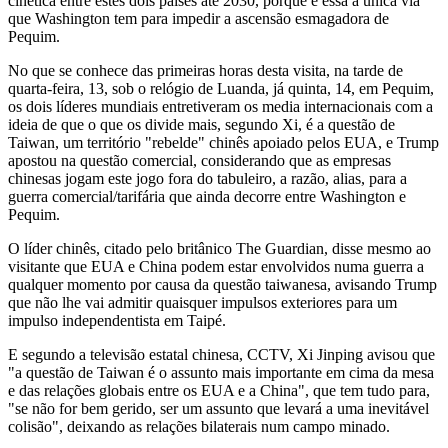
cinética entre estes dois países até 2030, porque é essa a única via
que Washington tem para impedir a ascensão esmagadora de
Pequim.
No que se conhece das primeiras horas desta visita, na tarde de
quarta-feira, 13, sob o relógio de Luanda, já quinta, 14, em Pequim,
os dois líderes mundiais entretiveram os media internacionais com a
ideia de que o que os divide mais, segundo Xi, é a questão de
Taiwan, um território "rebelde" chinês apoiado pelos EUA, e Trump
apostou na questão comercial, considerando que as empresas
chinesas jogam este jogo fora do tabuleiro, a razão, alias, para a
guerra comercial/tarifária que ainda decorre entre Washington e
Pequim.
O líder chinês, citado pelo britânico The Guardian, disse mesmo ao
visitante que EUA e China podem estar envolvidos numa guerra a
qualquer momento por causa da questão taiwanesa, avisando Trump
que não lhe vai admitir quaisquer impulsos exteriores para um
impulso independentista em Taipé.
E segundo a televisão estatal chinesa, CCTV, Xi Jinping avisou que
"a questão de Taiwan é o assunto mais importante em cima da mesa
e das relações globais entre os EUA e a China", que tem tudo para,
"se não for bem gerido, ser um assunto que levará a uma inevitável
colisão", deixando as relações bilaterais num campo minado.