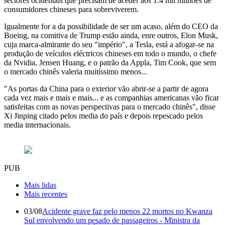
sectores ocidentais que precisam de aceder aos 1.4 mil milhões de
consumidores chineses para sobreviverem.
Igualmente for a da possibilidade de ser um acaso, além do CEO da
Boeing, na comitiva de Trump estão ainda, enre outros, Elon Musk,
cuja marca-almirante do seu "império", a Tesla, está a afogar-se na
produção de veículos eléctricos chineses em todo o mundo, o chefe
da Nvidia, Jensen Huang, e o patrão da Appla, Tim Cook, que sem
o mercado chinês valeria muitíssimo menos...
"As portas da China para o exterior vão abrir-se a partir de agora
cada vez mais e mais e mais... e as companhias americanas vão ficar
satisfeitas com as novas perspectivas para o mercado chinês", disse
Xi Jinping citado pelos media do país e depois repescado pelos
media internacionais.
PUB
Mais lidas
Mais recentes
03/08
Acidente grave faz pelo menos 22 mortos no Kwanza
Sul envolvendo um pesado de passageiros - Ministra da