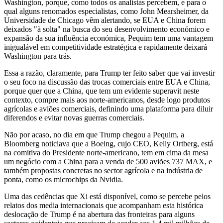
Washington, porque, como todos os analistas percebem, e para o
qual alguns renomados especialistas, como John Mearsheimer, da
Universidade de Chicago vêm alertando, se EUA e China forem
deixados "à solta" na busca do seu desenvolvimento económico e
expansão da sua influência económica, Pequim tem uma vantagem
inigualável em competitividade estratégica e rapidamente deixará
Washington para trás.
Essa a razão, claramente, para Trump ter feito saber que vai investir
o seu foco na discussão das trocas comerciais entre EUA e China,
porque quer que a China, que tem um evidente superavit neste
contexto, compre mais aos norte-americanos, desde logo produtos
agrícolas e aviões comerciais, definindo uma plataforma para diluir
diferendos e evitar novas guerras comerciais.
Não por acaso, no dia em que Trump chegou a Pequim, a
Bloomberg noticiava que a Boeing, cujo CEO, Kelly Ortberg, está
na comitiva do Presidente norte-americano, tem em cima da mesa
um negócio com a China para a venda de 500 aviões 737 MAX, e
também propostas concretas no sector agrícola e na indústria de
ponta, como os microchips da Nvidia.
Uma das cedências que Xi está disponível, como se percebe pelos
relatos dos media internacionais que acompanham esta histórica
deslocação de Trump é na abertura das fronteiras para alguns