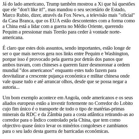
Já do lado americano, Trump também mostrou a Xi que há questões
que ele "don't like it!", mas mandou o seu secretário de Estado,
Marco Rubio, dizer, através da Fox News, a televisão mais "oficial"
da Casa Branca, que os EUA estão descontentes com a forma como
a China está a lidar com a guerra no Médio Oriente, querendo
Pequim a pressionar mais Teerão para ceder à vontade norte-
americana.
É claro que estes dois assuntos, sendo importantes, estão longe de
ser o que mais nervos gera nos links entre Pequim e Washington,
porque isso é provocado pela guerra por detrás dos panos que
ambos travam, com chineses a querem fazer desmoronar a ordem
mundial "dos americanos" enquanto estes tudo fazem para
desvitalizar a crescente pujança económica e militar chinesa onde
vale quase tudo e até arrancar olhos, desde que se possa negar a
autoria...
Um bom exemplo acontece em Angola, onde americanos e os seus
aliados europeus estão a investir fortemente no Corredor do Lobito
cujo fim único é o transporte de todo o tipo de matérias-primas
minerais da RDC e da Zâmbia para a costa atlântica retirando-as ao
corredor para o Índico controlado pela China, que tem como
objectivo quase único levar os minérios congoleses e zambianos
para o seu lado desta guerra de barricadas económicas.