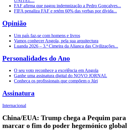
UNITEL...
FAF afirma que pagou indemnização a Pedro Gonçalves...
FIFA penaliza FAF e retém 60% das verbas por dívida...
Opinião
Um país faz-se com homens e livros
Vamos conhecer Angola, pela sua arquitectura
Luanda 2026 – 3.ª Cimeira da Aliança das Civilizações...
Personalidades do Ano
O seu voto reconhece a excelência em Angola
Ganhe uma assinatura digital do NOVO JORNAL
Conheça os profissionais que compõem o Júri
Assinatura
Internacional
China/EUA: Trump chega a Pequim para
marcar o fim do poder hegemónico global