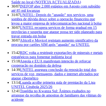
Saúde no local (NOTÍCIA ACTUALIZADA)
30/07
INEFOP abre 2.000 estágios em Agosto com subsídio
até 85 mil kwanzas
31/07
UNITEL: Depois do "apagão" nos serviços, uma
sombra de dúvida desce sobre a operação financeira que
levou a maior empresa de telecomunicações nacional à bolsa
30/07
UNITEL recupera serviços de forma gradual em 15
províncias e suspeita que ataque possa ter sido planeado para
travar entrada em bolsa
30/07
Africell e Movicel registam aumento significativo da
procura por cartões SIM após "apagão" na UNITEL
15:42
RDC volta a restringir exportações de minerais e metais
estratégicos para fomentar indústria local
15:18
Angola e EUA manifestam intenção de reforçar
cooperação no domínio da defesa
14:39
UNITEL assegura conclusão da reposição total dos
serviços de voz, mensagens, dados e internet afectados por
ataque cibernético
13:14
Luanda acolhe primeira gala de premiação da Liga
UNITEL Girabola 2025/26
12:41
Tragédia no Kwanza Sul: Ânimos exaltados no
arranque da recolha de amostras de familiares das vítimas do
acidente