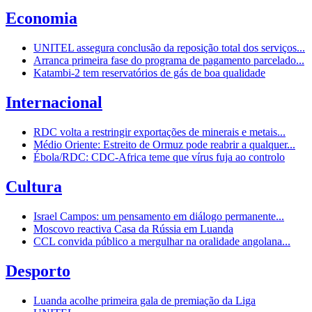
Economia
UNITEL assegura conclusão da reposição total dos serviços...
Arranca primeira fase do programa de pagamento parcelado...
Katambi-2 tem reservatórios de gás de boa qualidade
Internacional
RDC volta a restringir exportações de minerais e metais...
Médio Oriente: Estreito de Ormuz pode reabrir a qualquer...
Ébola/RDC: CDC-Africa teme que vírus fuja ao controlo
Cultura
Israel Campos: um pensamento em diálogo permanente...
Moscovo reactiva Casa da Rússia em Luanda
CCL convida público a mergulhar na oralidade angolana...
Desporto
Luanda acolhe primeira gala de premiação da Liga