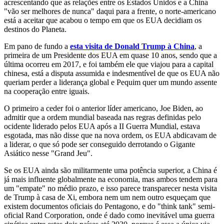
acrescentando que as relações entre os Estados Unidos e a China
"vão ser melhores de nunca" daqui para a frente, o norte-americano
está a aceitar que acabou o tempo em que os EUA decidiam os
destinos do Planeta.
Em pano de fundo a
esta visita de Donald Trump à China
, a
primeira de um Presidente dos EUA em quase 10 anos, sendo que a
última ocorreu em 2017, e foi também ele que viajou para a capital
chinesa, está a disputa assumida e indesmentível de que os EUA não
queriam perder a liderança global e Pequim quer um mundo assente
na cooperação entre iguais.
O primeiro a ceder foi o anterior líder americano, Joe Biden, ao
admitir que a ordem mundial baseada nas regras definidas pelo
ocidente liderado pelos EUA após a II Guerra Mundial, estava
esgotada, mas não disse que na nova ordem, os EUA abdicavam de
a liderar, o que só pode ser conseguido derrotando o Gigante
Asiático nesse "Grand Jeu".
Se os EUA ainda são militarmente uma potência superior, a China é
já mais influente globalmente na economia, mas ambos tendem para
um "empate" no médio prazo, e isso parece transparecer nesta visita
de Trump à casa de Xi, embora nem um nem outro esqueçam que
existem documentos oficiais do Pentagono, e do "think tank" semi-
oficial Rand Corporation, onde é dado como inevitável uma guerra