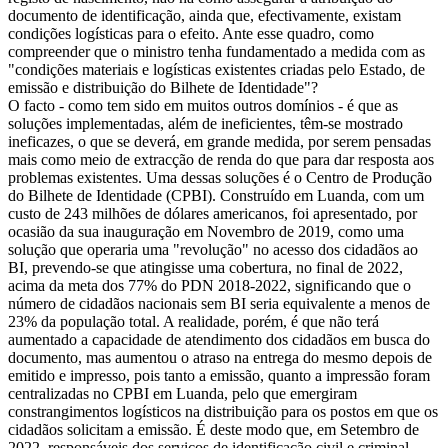
documento de identificação, ainda que, efectivamente, existam
condições logísticas para o efeito. Ante esse quadro, como
compreender que o ministro tenha fundamentado a medida com as
"condições materiais e logísticas existentes criadas pelo Estado, de
emissão e distribuição do Bilhete de Identidade"?
O facto - como tem sido em muitos outros domínios - é que as
soluções implementadas, além de ineficientes, têm-se mostrado
ineficazes, o que se deverá, em grande medida, por serem pensadas
mais como meio de extracção de renda do que para dar resposta aos
problemas existentes. Uma dessas soluções é o Centro de Produção
do Bilhete de Identidade (CPBI). Construído em Luanda, com um
custo de 243 milhões de dólares americanos, foi apresentado, por
ocasião da sua inauguração em Novembro de 2019, como uma
solução que operaria uma "revolução" no acesso dos cidadãos ao
BI, prevendo-se que atingisse uma cobertura, no final de 2022,
acima da meta dos 77% do PDN 2018-2022, significando que o
número de cidadãos nacionais sem BI seria equivalente a menos de
23% da população total. A realidade, porém, é que não terá
aumentado a capacidade de atendimento dos cidadãos em busca do
documento, mas aumentou o atraso na entrega do mesmo depois de
emitido e impresso, pois tanto a emissão, quanto a impressão foram
centralizadas no CPBI em Luanda, pelo que emergiram
constrangimentos logísticos na distribuição para os postos em que os
cidadãos solicitam a emissão. É deste modo que, em Setembro de
2022, responsáveis dos serviços de identificação civil e criminal