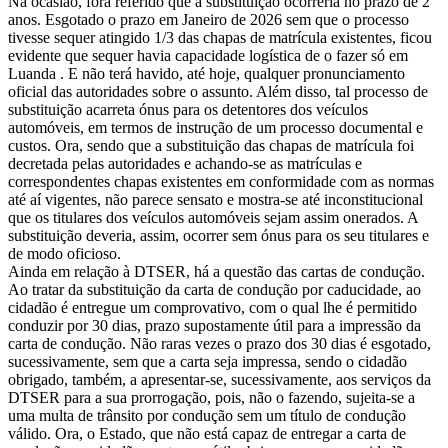
Na ocasião, fora referido que a substituição ocorreria no prazo de 2
anos. Esgotado o prazo em Janeiro de 2026 sem que o processo
tivesse sequer atingido 1/3 das chapas de matrícula existentes, ficou
evidente que sequer havia capacidade logística de o fazer só em
Luanda . E não terá havido, até hoje, qualquer pronunciamento
oficial das autoridades sobre o assunto. Além disso, tal processo de
substituição acarreta ónus para os detentores dos veículos
automóveis, em termos de instrução de um processo documental e
custos. Ora, sendo que a substituição das chapas de matrícula foi
decretada pelas autoridades e achando-se as matrículas e
correspondentes chapas existentes em conformidade com as normas
até aí vigentes, não parece sensato e mostra-se até inconstitucional
que os titulares dos veículos automóveis sejam assim onerados. A
substituição deveria, assim, ocorrer sem ónus para os seu titulares e
de modo oficioso.
Ainda em relação à DTSER, há a questão das cartas de condução.
Ao tratar da substituição da carta de condução por caducidade, ao
cidadão é entregue um comprovativo, com o qual lhe é permitido
conduzir por 30 dias, prazo supostamente útil para a impressão da
carta de condução. Não raras vezes o prazo dos 30 dias é esgotado,
sucessivamente, sem que a carta seja impressa, sendo o cidadão
obrigado, também, a apresentar-se, sucessivamente, aos serviços da
DTSER para a sua prorrogação, pois, não o fazendo, sujeita-se a
uma multa de trânsito por condução sem um título de condução
válido. Ora, o Estado, que não está capaz de entregar a carta de