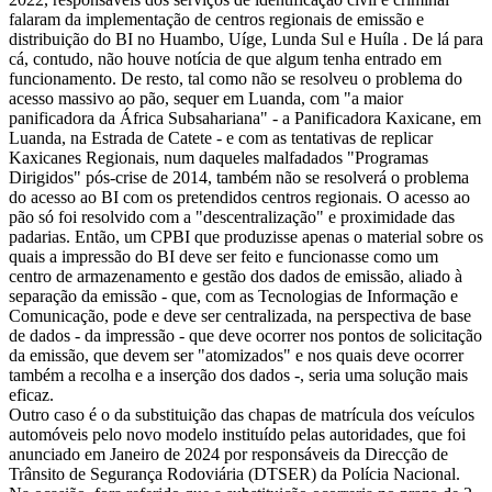
falaram da implementação de centros regionais de emissão e
distribuição do BI no Huambo, Uíge, Lunda Sul e Huíla . De lá para
cá, contudo, não houve notícia de que algum tenha entrado em
funcionamento. De resto, tal como não se resolveu o problema do
acesso massivo ao pão, sequer em Luanda, com "a maior
panificadora da África Subsahariana" - a Panificadora Kaxicane, em
Luanda, na Estrada de Catete - e com as tentativas de replicar
Kaxicanes Regionais, num daqueles malfadados "Programas
Dirigidos" pós-crise de 2014, também não se resolverá o problema
do acesso ao BI com os pretendidos centros regionais. O acesso ao
pão só foi resolvido com a "descentralização" e proximidade das
padarias. Então, um CPBI que produzisse apenas o material sobre os
quais a impressão do BI deve ser feito e funcionasse como um
centro de armazenamento e gestão dos dados de emissão, aliado à
separação da emissão - que, com as Tecnologias de Informação e
Comunicação, pode e deve ser centralizada, na perspectiva de base
de dados - da impressão - que deve ocorrer nos pontos de solicitação
da emissão, que devem ser "atomizados" e nos quais deve ocorrer
também a recolha e a inserção dos dados -, seria uma solução mais
eficaz.
Outro caso é o da substituição das chapas de matrícula dos veículos
automóveis pelo novo modelo instituído pelas autoridades, que foi
anunciado em Janeiro de 2024 por responsáveis da Direcção de
Trânsito de Segurança Rodoviária (DTSER) da Polícia Nacional.