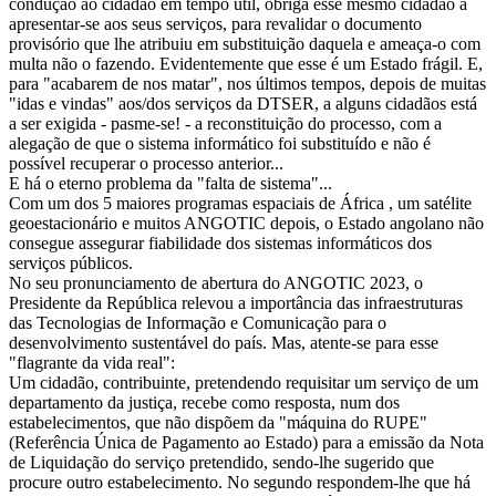
condução ao cidadão em tempo útil, obriga esse mesmo cidadão a
apresentar-se aos seus serviços, para revalidar o documento
provisório que lhe atribuiu em substituição daquela e ameaça-o com
multa não o fazendo. Evidentemente que esse é um Estado frágil. E,
para "acabarem de nos matar", nos últimos tempos, depois de muitas
"idas e vindas" aos/dos serviços da DTSER, a alguns cidadãos está
a ser exigida - pasme-se! - a reconstituição do processo, com a
alegação de que o sistema informático foi substituído e não é
possível recuperar o processo anterior...
E há o eterno problema da "falta de sistema"...
Com um dos 5 maiores programas espaciais de África , um satélite
geoestacionário e muitos ANGOTIC depois, o Estado angolano não
consegue assegurar fiabilidade dos sistemas informáticos dos
serviços públicos.
No seu pronunciamento de abertura do ANGOTIC 2023, o
Presidente da República relevou a importância das infraestruturas
das Tecnologias de Informação e Comunicação para o
desenvolvimento sustentável do país. Mas, atente-se para esse
"flagrante da vida real":
Um cidadão, contribuinte, pretendendo requisitar um serviço de um
departamento da justiça, recebe como resposta, num dos
estabelecimentos, que não dispõem da "máquina do RUPE"
(Referência Única de Pagamento ao Estado) para a emissão da Nota
de Liquidação do serviço pretendido, sendo-lhe sugerido que
procure outro estabelecimento. No segundo respondem-lhe que há