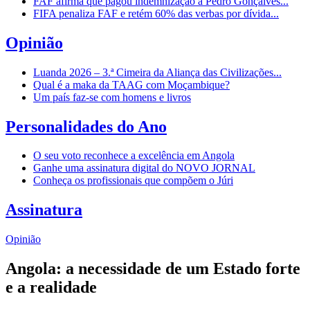
FAF afirma que pagou indemnização a Pedro Gonçalves...
FIFA penaliza FAF e retém 60% das verbas por dívida...
Opinião
Luanda 2026 – 3.ª Cimeira da Aliança das Civilizações...
Qual é a maka da TAAG com Moçambique?
Um país faz-se com homens e livros
Personalidades do Ano
O seu voto reconhece a excelência em Angola
Ganhe uma assinatura digital do NOVO JORNAL
Conheça os profissionais que compõem o Júri
Assinatura
Opinião
Angola: a necessidade de um Estado forte
e a realidade