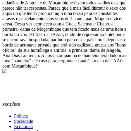
cidadãos de Angola e de Moçambique fazem todos os dias mas que
parece não ter respostas. Parece que é mais fácil discutir o sexo dos
anjos do que tentar procurar aqui uma razão para os constantes
atrasos e cancelamentos dos voos de Luanda para Maputo e vice-
versa. Desta vez aconteceu com a Gueta Selemane Chapo, a
primeira- dama de Moçambique que terá ficado mais de uma hora a
bordo do voo DT 581 da TAAG, tendo de regressar ao hotel onde
se encontrava hospedada, partindo para o seu país horas depois e a
bordo de aeronave privada que terá sido agilizada graças aos "bons
ofícios" da sua homóloga e anfitriã, a primeira- dama de Angola,
Ana Dias Lourenço. A nossa companhia de bandeira terá dado mais
uma "bandeira" e é caso para perguntar : qual é a maka da TAAG
com Moçambique?
© Novo Jornal, 2026
Todos os direitos reservados
Fundado em 2008
SECÇÕES
Política
Sociedade
Economia