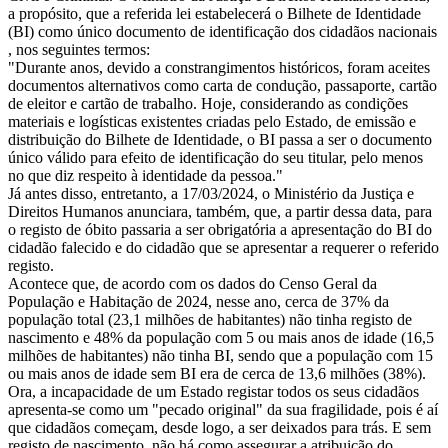
a propósito, que a referida lei estabelecerá o Bilhete de Identidade
(BI) como único documento de identificação dos cidadãos nacionais
, nos seguintes termos:
"Durante anos, devido a constrangimentos históricos, foram aceites
documentos alternativos como carta de condução, passaporte, cartão
de eleitor e cartão de trabalho. Hoje, considerando as condições
materiais e logísticas existentes criadas pelo Estado, de emissão e
distribuição do Bilhete de Identidade, o BI passa a ser o documento
único válido para efeito de identificação do seu titular, pelo menos
no que diz respeito à identidade da pessoa."
Já antes disso, entretanto, a 17/03/2024, o Ministério da Justiça e
Direitos Humanos anunciara, também, que, a partir dessa data, para
o registo de óbito passaria a ser obrigatória a apresentação do BI do
cidadão falecido e do cidadão que se apresentar a requerer o referido
registo.
Acontece que, de acordo com os dados do Censo Geral da
População e Habitação de 2024, nesse ano, cerca de 37% da
população total (23,1 milhões de habitantes) não tinha registo de
nascimento e 48% da população com 5 ou mais anos de idade (16,5
milhões de habitantes) não tinha BI, sendo que a população com 15
ou mais anos de idade sem BI era de cerca de 13,6 milhões (38%).
Ora, a incapacidade de um Estado registar todos os seus cidadãos
apresenta-se como um "pecado original" da sua fragilidade, pois é aí
que cidadãos começam, desde logo, a ser deixados para trás. E sem
registo de nascimento, não há como assegurar a atribuição do