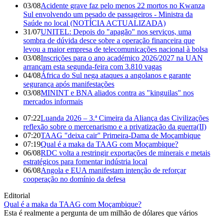
03/08
Acidente grave faz pelo menos 22 mortos no Kwanza
Sul envolvendo um pesado de passageiros - Ministra da
Saúde no local (NOTÍCIA ACTUALIZADA)
31/07
UNITEL: Depois do "apagão" nos serviços, uma
sombra de dúvida desce sobre a operação financeira que
levou a maior empresa de telecomunicações nacional à bolsa
03/08
Inscrições para o ano académico 2026/2027 na UAN
arrancam esta segunda-feira com 3.810 vagas
04/08
África do Sul nega ataques a angolanos e garante
segurança após manifestações
03/08
MININT e BNA aliados contra as "kinguilas" nos
mercados informais
07:22
Luanda 2026 – 3.ª Cimeira da Aliança das Civilizações
reflexão sobre o mercenarismo e a privatização da guerra(II)
07:20
TAAG "deixa cair" Primeira-Dama de Moçambique
07:19
Qual é a maka da TAAG com Moçambique?
06/08
RDC volta a restringir exportações de minerais e metais
estratégicos para fomentar indústria local
06/08
Angola e EUA manifestam intenção de reforçar
cooperação no domínio da defesa
Editorial
Qual é a maka da TAAG com Moçambique?
Esta é realmente a pergunta de um milhão de dólares que vários