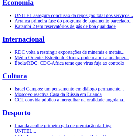
Economia
UNITEL assegura conclusão da reposição total dos serviços...
Arranca primeira fase do programa de pagamento parcelado...
Katambi-2 tem reservatórios de gás de boa qualidade
Internacional
RDC volta a restringir exportações de minerais e metais...
Médio Oriente: Estreito de Ormuz pode reabrir a qualquer...
Ébola/RDC: CDC-Africa teme que vírus fuja ao controlo
Cultura
Israel Campos: um pensamento em diálogo permanente...
Moscovo reactiva Casa da Rússia em Luanda
CCL convida público a mergulhar na oralidade angolana...
Desporto
Luanda acolhe primeira gala de premiação da Liga
UNITEL...