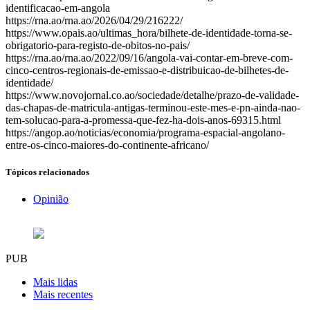
identificacao-em-angola
https://rna.ao/rna.ao/2026/04/29/216222/
https://www.opais.ao/ultimas_hora/bilhete-de-identidade-torna-se-
obrigatorio-para-registo-de-obitos-no-pais/
https://rna.ao/rna.ao/2022/09/16/angola-vai-contar-em-breve-com-
cinco-centros-regionais-de-emissao-e-distribuicao-de-bilhetes-de-
identidade/
https://www.novojornal.co.ao/sociedade/detalhe/prazo-de-validade-
das-chapas-de-matricula-antigas-terminou-este-mes-e-pn-ainda-nao-
tem-solucao-para-a-promessa-que-fez-ha-dois-anos-69315.html
https://angop.ao/noticias/economia/programa-espacial-angolano-
entre-os-cinco-maiores-do-continente-africano/
Tópicos relacionados
Opinião
PUB
Mais lidas
Mais recentes