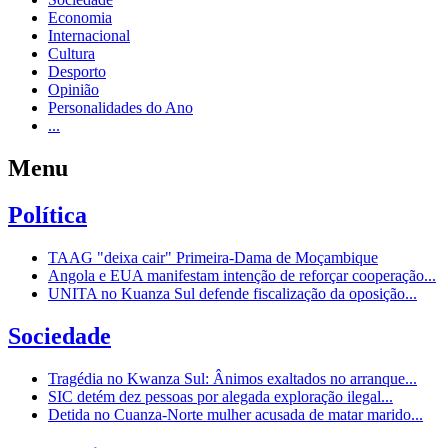
Economia
Internacional
Cultura
Desporto
Opinião
Personalidades do Ano
...
Menu
Política
TAAG "deixa cair" Primeira-Dama de Moçambique
Angola e EUA manifestam intenção de reforçar cooperação...
UNITA no Kuanza Sul defende fiscalização da oposição...
Sociedade
Tragédia no Kwanza Sul: Ânimos exaltados no arranque...
SIC detém dez pessoas por alegada exploração ilegal...
Detida no Cuanza-Norte mulher acusada de matar marido...