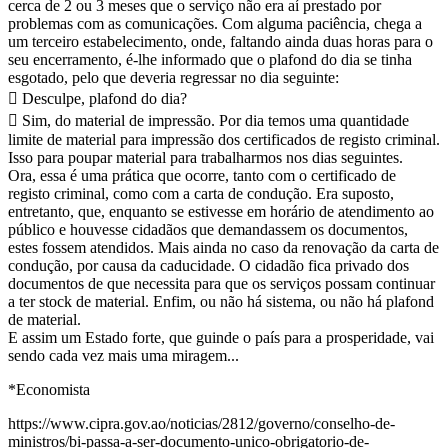
cerca de 2 ou 3 meses que o serviço não era aí prestado por
problemas com as comunicações. Com alguma paciência, chega a
um terceiro estabelecimento, onde, faltando ainda duas horas para o
seu encerramento, é-lhe informado que o plafond do dia se tinha
esgotado, pelo que deveria regressar no dia seguinte:
 Desculpe, plafond do dia?
 Sim, do material de impressão. Por dia temos uma quantidade
limite de material para impressão dos certificados de registo criminal.
Isso para poupar material para trabalharmos nos dias seguintes.
Ora, essa é uma prática que ocorre, tanto com o certificado de
registo criminal, como com a carta de condução. Era suposto,
entretanto, que, enquanto se estivesse em horário de atendimento ao
público e houvesse cidadãos que demandassem os documentos,
estes fossem atendidos. Mais ainda no caso da renovação da carta de
condução, por causa da caducidade. O cidadão fica privado dos
documentos de que necessita para que os serviços possam continuar
a ter stock de material. Enfim, ou não há sistema, ou não há plafond
de material.
E assim um Estado forte, que guinde o país para a prosperidade, vai
sendo cada vez mais uma miragem...
*Economista
https://www.cipra.gov.ao/noticias/2812/governo/conselho-de-
ministros/bi-passa-a-ser-documento-unico-obrigatorio-de-