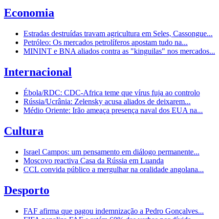
Economia
Estradas destruídas travam agricultura em Seles, Cassongue...
Petróleo: Os mercados petrolíferos apostam tudo na...
MININT e BNA aliados contra as "kinguilas" nos mercados...
Internacional
Ébola/RDC: CDC-Africa teme que vírus fuja ao controlo
Rússia/Ucrânia: Zelensky acusa aliados de deixarem...
Médio Oriente: Irão ameaça presença naval dos EUA na...
Cultura
Israel Campos: um pensamento em diálogo permanente...
Moscovo reactiva Casa da Rússia em Luanda
CCL convida público a mergulhar na oralidade angolana...
Desporto
FAF afirma que pagou indemnização a Pedro Gonçalves...