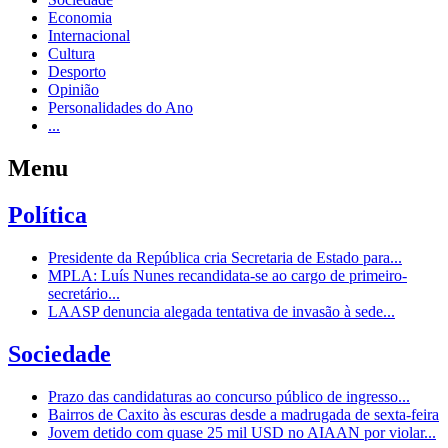
Economia
Internacional
Cultura
Desporto
Opinião
Personalidades do Ano
...
Menu
Política
Presidente da República cria Secretaria de Estado para...
MPLA: Luís Nunes recandidata-se ao cargo de primeiro-
secretário...
LAASP denuncia alegada tentativa de invasão à sede...
Sociedade
Prazo das candidaturas ao concurso público de ingresso...
Bairros de Caxito às escuras desde a madrugada de sexta-feira
Jovem detido com quase 25 mil USD no AIAAN por violar...