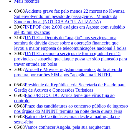
Mais recentes
03/08
Acidente grave faz pelo menos 22 mortos no Kwanza
Sul envolvendo um pesado de passageiros - Ministra da
Saúde no local (NOTÍCIA ACTUALIZADA)
30/07
INEFOP abre 2.000 estágios em Agosto com subsídio
até 85 mil kwanzas
31/07
UNITEL: Depois do "apagão" nos serviços, uma
sombra de dúvida desce sobre a operação financeira que
levou a maior empresa de telecomunicações nacional à bolsa
30/07
UNITEL recupera serviços de forma gradual em 15
províncias e suspeita que ataque possa ter sido planeado para
travar entrada em bolsa
30/07
Africell e Movicel registam aumento significativo da
procura por cartões SIM após "apagão" na UNITEL
05/08
Presidente da República cria Secretaria de Estado para
Gestão de Activos e Concessões Turísticas
05/08
Ébola/RDC: CDC-Africa teme que vírus fuja ao
controlo
05/08
Prazo das candidaturas ao concurso público de ingresso
nos órgãos do MININT termina na noite desta quarta-feira
05/08
Bairros de Caxito às escuras desde a madrugada de
sexta-feira
05/08
Vamos conhecer Angola, pela sua arquitectura