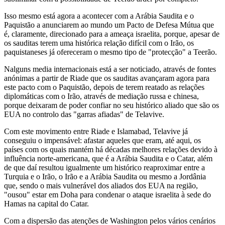
Isso mesmo está agora a acontecer com a Arábia Saudita e o
Paquistão a anunciarem ao mundo um Pacto de Defesa Mútua que
é, claramente, direcionado para a ameaça israelita, porque, apesar de
os sauditas terem uma histórica relação difícil com o Irão, os
paquistaneses já ofereceram o mesmo tipo de "protecção" a Teerão.
Nalguns media internacionais está a ser noticiado, através de fontes
anónimas a partir de Riade que os sauditas avançaram agora para
este pacto com o Paquistão, depois de terem reatado as relações
diplomáticas com o Irão, através de mediação russa e chinesa,
porque deixaram de poder confiar no seu histórico aliado que são os
EUA no controlo das "garras afiadas" de Telavive.
Com este movimento entre Riade e Islamabad, Telavive já
conseguiu o impensável: afastar aqueles que eram, até aqui, os
países com os quais mantém há décadas melhores relações devido à
influência norte-americana, que é a Arábia Saudita e o Catar, além
de que daí resultou igualmente um histórico reaproximar entre a
Turquia e o Irão, o Irão e a Arábia Saudita ou mesmo a Jordânia
que, sendo o mais vulnerável dos aliados dos EUA na região,
"ousou" estar em Doha para condenar o ataque israelita à sede do
Hamas na capital do Catar.
Com a dispersão das atenções de Washington pelos vários cenários