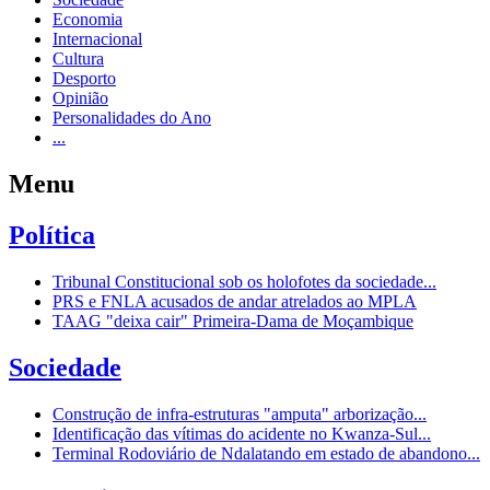
Economia
Internacional
Cultura
Desporto
Opinião
Personalidades do Ano
...
Menu
Política
Tribunal Constitucional sob os holofotes da sociedade...
PRS e FNLA acusados de andar atrelados ao MPLA
TAAG "deixa cair" Primeira-Dama de Moçambique
Sociedade
Construção de infra-estruturas "amputa" arborização...
Identificação das vítimas do acidente no Kwanza-Sul...
Terminal Rodoviário de Ndalatando em estado de abandono...