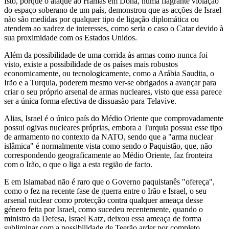
Isto, porque o ataque ao Hamas em Doha, numa flagrante violação
do espaço soberano de um país, demonstrou que as acções de Israel
não são medidas por qualquer tipo de ligação diplomática ou
atendem ao xadrez de interesses, como seria o caso o Catar devido à
sua proximidade com os Estados Unidos.
Além da possibilidade de uma corrida às armas como nunca foi
visto, existe a possibilidade de os países mais robustos
economicamente, ou tecnologicamente, como a Arábia Saudita, o
Irão e a Turquia, poderem mesmo ver-se obrigados a avançar para
criar o seu próprio arsenal de armas nucleares, visto que essa parece
ser a única forma efectiva de dissuasão para Telavive.
Alias, Israel é o único país do Médio Oriente que comprovadamente
possui ogivas nucleares próprias, embora a Turquia possua esse tipo
de armamento no contexto da NATO, sendo que a "arma nuclear
islâmica" é normalmente vista como sendo o Paquistão, que, não
correspondendo geograficamente ao Médio Oriente, faz fronteira
com o Irão, o que o liga a esta região de facto.
E em Islamabad não é raro que o Governo paquistanês "ofereça",
como o fez na recente fase de guerra entre o Irão e Israel, o seu
arsenal nuclear como protecção contra qualquer ameaça desse
género feita por Israel, como sucedeu recentemente, quando o
ministro da Defesa, Israel Katz, deixou essa ameaça de forma
subliminar com a possibilidade de Teerão arder por completo.