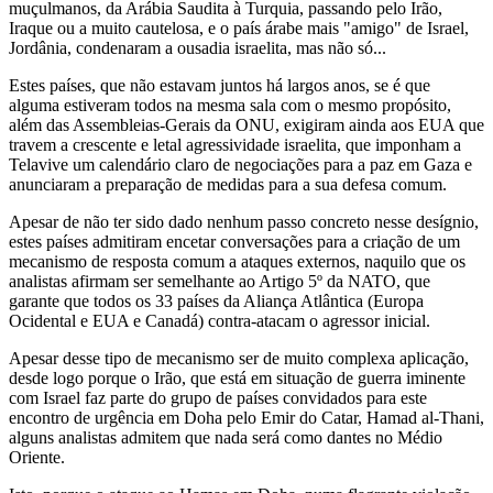
muçulmanos, da Arábia Saudita à Turquia, passando pelo Irão,
Iraque ou a muito cautelosa, e o país árabe mais "amigo" de Israel,
Jordânia, condenaram a ousadia israelita, mas não só...
Estes países, que não estavam juntos há largos anos, se é que
alguma estiveram todos na mesma sala com o mesmo propósito,
além das Assembleias-Gerais da ONU, exigiram ainda aos EUA que
travem a crescente e letal agressividade israelita, que imponham a
Telavive um calendário claro de negociações para a paz em Gaza e
anunciaram a preparação de medidas para a sua defesa comum.
Apesar de não ter sido dado nenhum passo concreto nesse desígnio,
estes países admitiram encetar conversações para a criação de um
mecanismo de resposta comum a ataques externos, naquilo que os
analistas afirmam ser semelhante ao Artigo 5º da NATO, que
garante que todos os 33 países da Aliança Atlântica (Europa
Ocidental e EUA e Canadá) contra-atacam o agressor inicial.
Apesar desse tipo de mecanismo ser de muito complexa aplicação,
desde logo porque o Irão, que está em situação de guerra iminente
com Israel faz parte do grupo de países convidados para este
encontro de urgência em Doha pelo Emir do Catar, Hamad al-Thani,
alguns analistas admitem que nada será como dantes no Médio
Oriente.