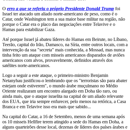
O
erro a que se referiu o próprio Presidente Donald Trump
foi
Israel ter atacado um aliado norte-americano de peso, como é o
Catar, onde Washington tem a sua maior base militar na região, não
porque o Catar era o placo das negociações entre Telavive e o
Hamas para estabilizar Gaza.
Até porque Israel já abateu líderes do Hamas em Beirute, no Líbano,
Teerão, capital do Irão, Damasco, na Síria, entre outros locais, com a
intervenção da sua "secreta" mais conhecida, a Mossad, mas nunca
tinha feito um ataque com misseis americanos disparados de aviões
americanos com alvos, provavelmente, definidos através dos
satélites norte-americanos.
Logo a seguir a este ataque, o primeiro-ministro Benjamin
Netanyhau justificou-o lembrando que os "terroristas são para abater
estejam onde estiverem", o mundo árabe muçulmano no Médio
Oriente realizaram um encontro alargado em Doha tão raro, ou
ainda mais, que o ataque israelita na capital de um aliado relevante
dos EUA, que iria sempre enfurecer, pelo menos na retórica, a Casa
Branca e em Telavive isso era mais que sabido...
Na capital do Catar, a 16 de Setembro, menos de uma semana após
os 10 misseis Hellfire terem atingido a sede do Hamas em Doha, a
alguns quarteirões desse local, dezenas de líderes dos países árabes e