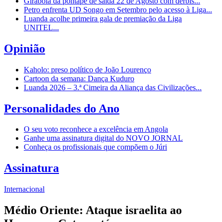
Girabola dá pontapé de saída 22 de Agosto com dérbis...
Petro enfrenta UD Songo em Setembro pelo acesso à Liga...
Luanda acolhe primeira gala de premiação da Liga
UNITEL...
Opinião
Kaholo: preso político de João Lourenço
Cartoon da semana: Dança Kuduro
Luanda 2026 – 3.ª Cimeira da Aliança das Civilizações...
Personalidades do Ano
O seu voto reconhece a excelência em Angola
Ganhe uma assinatura digital do NOVO JORNAL
Conheça os profissionais que compõem o Júri
Assinatura
Internacional
Médio Oriente: Ataque israelita ao