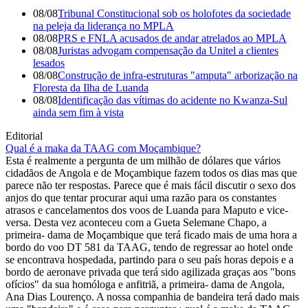
08/08
Tribunal Constitucional sob os holofotes da sociedade
na peleja da liderança no MPLA
08/08
PRS e FNLA acusados de andar atrelados ao MPLA
08/08
Juristas advogam compensação da Unitel a clientes
lesados
08/08
Construção de infra-estruturas "amputa" arborização na
Floresta da Ilha de Luanda
08/08
Identificação das vítimas do acidente no Kwanza-Sul
ainda sem fim à vista
Editorial
Qual é a maka da TAAG com Moçambique?
Esta é realmente a pergunta de um milhão de dólares que vários
cidadãos de Angola e de Moçambique fazem todos os dias mas que
parece não ter respostas. Parece que é mais fácil discutir o sexo dos
anjos do que tentar procurar aqui uma razão para os constantes
atrasos e cancelamentos dos voos de Luanda para Maputo e vice-
versa. Desta vez aconteceu com a Gueta Selemane Chapo, a
primeira- dama de Moçambique que terá ficado mais de uma hora a
bordo do voo DT 581 da TAAG, tendo de regressar ao hotel onde
se encontrava hospedada, partindo para o seu país horas depois e a
bordo de aeronave privada que terá sido agilizada graças aos "bons
ofícios" da sua homóloga e anfitriã, a primeira- dama de Angola,
Ana Dias Lourenço. A nossa companhia de bandeira terá dado mais