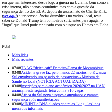
em que tem interesses, desde logo a guerra na Ucrânia, bem como a
crise interna, não apenas económica mas com a questão da
segurança dentro dos EUA, depois do assassinato de Charlie Kirk,
(
ver aqui
) a ter consequências dramáticas no xadrez local, resta
saber se Donald Trump tem bombeiros suficientes para apagar o
"fogo" que Israel pode ter ateado com o ataque ao Hamas em Doha.
PUB
Mais lidas
Mais recentes
07/08
TAAG "deixa cair" Primeira-Dama de Moçambique
03/08
Acidente grave faz pelo menos 22 mortos no Kwanza
Sul envolvendo um pesado de passageiros - Ministra da
Saúde no local (NOTÍCIA ACTUALIZADA)
03/08
Inscrições para o ano académico 2026/2027 na UAN
arrancam esta segunda-feira com 3.810 vagas
04/08
África do Sul nega ataques a angolanos e garante
segurança após manifestações
03/08
MININT e BNA aliados contra as "kinguilas" nos
mercados informais