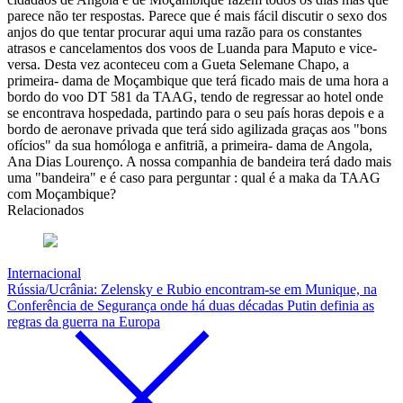
parece não ter respostas. Parece que é mais fácil discutir o sexo dos
anjos do que tentar procurar aqui uma razão para os constantes
atrasos e cancelamentos dos voos de Luanda para Maputo e vice-
versa. Desta vez aconteceu com a Gueta Selemane Chapo, a
primeira- dama de Moçambique que terá ficado mais de uma hora a
bordo do voo DT 581 da TAAG, tendo de regressar ao hotel onde
se encontrava hospedada, partindo para o seu país horas depois e a
bordo de aeronave privada que terá sido agilizada graças aos "bons
ofícios" da sua homóloga e anfitriã, a primeira- dama de Angola,
Ana Dias Lourenço. A nossa companhia de bandeira terá dado mais
uma "bandeira" e é caso para perguntar : qual é a maka da TAAG
com Moçambique?
Relacionados
Internacional
Rússia/Ucrânia: Zelensky e Rubio encontram-se em Munique, na
Conferência de Segurança onde há duas décadas Putin definia as
regras da guerra na Europa