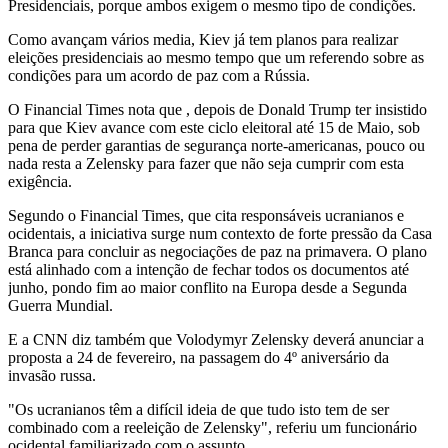
Presidenciais, porque ambos exigem o mesmo tipo de condições.
Como avançam vários media, Kiev já tem planos para realizar
eleições presidenciais ao mesmo tempo que um referendo sobre as
condições para um acordo de paz com a Rússia.
O Financial Times nota que , depois de Donald Trump ter insistido
para que Kiev avance com este ciclo eleitoral até 15 de Maio, sob
pena de perder garantias de segurança norte-americanas, pouco ou
nada resta a Zelensky para fazer que não seja cumprir com esta
exigência.
Segundo o Financial Times, que cita responsáveis ucranianos e
ocidentais, a iniciativa surge num contexto de forte pressão da Casa
Branca para concluir as negociações de paz na primavera. O plano
está alinhado com a intenção de fechar todos os documentos até
junho, pondo fim ao maior conflito na Europa desde a Segunda
Guerra Mundial.
E a CNN diz também que Volodymyr Zelensky deverá anunciar a
proposta a 24 de fevereiro, na passagem do 4º aniversário da
invasão russa.
"Os ucranianos têm a difícil ideia de que tudo isto tem de ser
combinado com a reeleição de Zelensky", referiu um funcionário
ocidental familiarizado com o assunto.