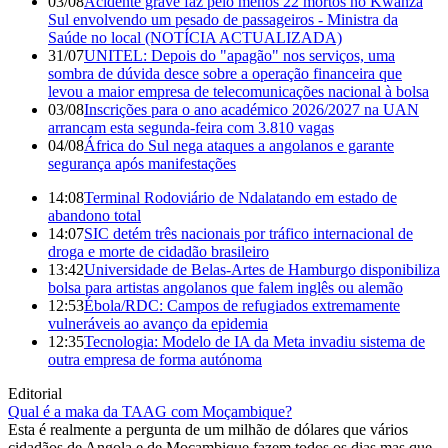
03/08
Acidente grave faz pelo menos 22 mortos no Kwanza
Sul envolvendo um pesado de passageiros - Ministra da
Saúde no local (NOTÍCIA ACTUALIZADA)
31/07
UNITEL: Depois do "apagão" nos serviços, uma
sombra de dúvida desce sobre a operação financeira que
levou a maior empresa de telecomunicações nacional à bolsa
03/08
Inscrições para o ano académico 2026/2027 na UAN
arrancam esta segunda-feira com 3.810 vagas
04/08
África do Sul nega ataques a angolanos e garante
segurança após manifestações
14:08
Terminal Rodoviário de Ndalatando em estado de
abandono total
14:07
SIC detém três nacionais por tráfico internacional de
droga e morte de cidadão brasileiro
13:42
Universidade de Belas-Artes de Hamburgo disponibiliza
bolsa para artistas angolanos que falem inglês ou alemão
12:53
Ébola/RDC: Campos de refugiados extremamente
vulneráveis ao avanço da epidemia
12:35
Tecnologia: Modelo de IA da Meta invadiu sistema de
outra empresa de forma autónoma
Editorial
Qual é a maka da TAAG com Moçambique?
Esta é realmente a pergunta de um milhão de dólares que vários
cidadãos de Angola e de Moçambique fazem todos os dias mas que