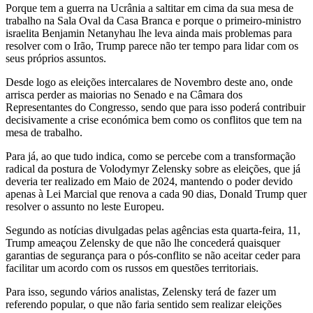
Porque tem a guerra na Ucrânia a saltitar em cima da sua mesa de
trabalho na Sala Oval da Casa Branca e porque o primeiro-ministro
israelita Benjamin Netanyhau lhe leva ainda mais problemas para
resolver com o Irão, Trump parece não ter tempo para lidar com os
seus próprios assuntos.
Desde logo as eleições intercalares de Novembro deste ano, onde
arrisca perder as maiorias no Senado e na Câmara dos
Representantes do Congresso, sendo que para isso poderá contribuir
decisivamente a crise económica bem como os conflitos que tem na
mesa de trabalho.
Para já, ao que tudo indica, como se percebe com a transformação
radical da postura de Volodymyr Zelensky sobre as eleições, que já
deveria ter realizado em Maio de 2024, mantendo o poder devido
apenas à Lei Marcial que renova a cada 90 dias, Donald Trump quer
resolver o assunto no leste Europeu.
Segundo as notícias divulgadas pelas agências esta quarta-feira, 11,
Trump ameaçou Zelensky de que não lhe concederá quaisquer
garantias de segurança para o pós-conflito se não aceitar ceder para
facilitar um acordo com os russos em questões territoriais.
Para isso, segundo vários analistas, Zelensky terá de fazer um
referendo popular, o que não faria sentido sem realizar eleições