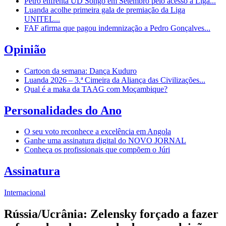
Petro enfrenta UD Songo em Setembro pelo acesso à Liga...
Luanda acolhe primeira gala de premiação da Liga
UNITEL...
FAF afirma que pagou indemnização a Pedro Gonçalves...
Opinião
Cartoon da semana: Dança Kuduro
Luanda 2026 – 3.ª Cimeira da Aliança das Civilizações...
Qual é a maka da TAAG com Moçambique?
Personalidades do Ano
O seu voto reconhece a excelência em Angola
Ganhe uma assinatura digital do NOVO JORNAL
Conheça os profissionais que compõem o Júri
Assinatura
Internacional
Rússia/Ucrânia: Zelensky forçado a fazer