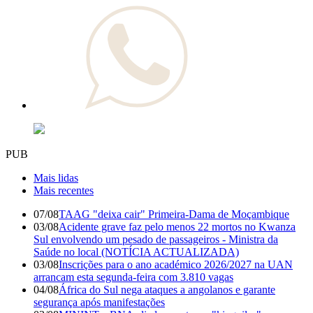
PUB
Mais lidas
Mais recentes
07/08
TAAG "deixa cair" Primeira-Dama de Moçambique
03/08
Acidente grave faz pelo menos 22 mortos no Kwanza
Sul envolvendo um pesado de passageiros - Ministra da
Saúde no local (NOTÍCIA ACTUALIZADA)
03/08
Inscrições para o ano académico 2026/2027 na UAN
arrancam esta segunda-feira com 3.810 vagas
04/08
África do Sul nega ataques a angolanos e garante
segurança após manifestações