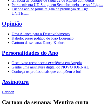
Girabola dá pontapé de saída 22 de Agosto com dérbis...
Petro enfrenta UD Songo em Setembro pelo acesso à Liga...
Luanda acolhe primeira gala de premiação da Liga
UNITEL...
Opinião
Uma Aliança para o Desenvolvimento
Kaholo: preso político de João Lourenço
Cartoon da semana: Dança Kuduro
Personalidades do Ano
O seu voto reconhece a excelência em Angola
Ganhe uma assinatura digital do NOVO JORNAL
Conheça os profissionais que compõem o Júri
Assinatura
Cartoon
Cartoon da semana: Mentira curta