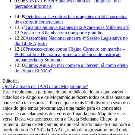
03/08
MININT e BNA aliados contra as "kinguilas" nos
mercados informais
14:09
Detidos no Luvo dois falsos agentes do SIC suspeitos
de extorquir comerciantes
13:57
Talatona anuncia exames para Academias Militares até
12 Agosto no Kilamba com transporte gratuito
12:26
Assembleia Nacional encerra 4ª Sessão Legislativa no
dia 14 de Agosto
12:10
Processo-crime contra Higino Carneiro em marcha –
PGR notifica HC para a primeira audiência de instrução
preparatória no Supremo
12:02
Clima: Água do mar começa a "ferver" já como efeito
do "Super El Niño"
Editorial
Qual é a maka da TAAG com Moçambique?
Esta é realmente a pergunta de um milhão de dólares que vários
cidadãos de Angola e de Moçambique fazem todos os dias mas que
parece não ter respostas. Parece que é mais fácil discutir o sexo dos
anjos do que tentar procurar aqui uma razão para os constantes
atrasos e cancelamentos dos voos de Luanda para Maputo e vice-
versa. Desta vez aconteceu com a Gueta Selemane Chapo, a
primeira- dama de Moçambique que terá ficado mais de uma hora a
bordo do voo DT 581 da TAAG, tendo de regressar ao hotel onde