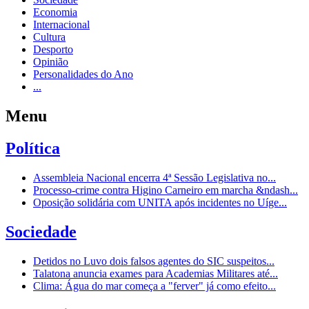
Economia
Internacional
Cultura
Desporto
Opinião
Personalidades do Ano
...
Menu
Política
Assembleia Nacional encerra 4ª Sessão Legislativa no...
Processo-crime contra Higino Carneiro em marcha &ndash...
Oposição solidária com UNITA após incidentes no Uíge...
Sociedade
Detidos no Luvo dois falsos agentes do SIC suspeitos...
Talatona anuncia exames para Academias Militares até...
Clima: Água do mar começa a "ferver" já como efeito...