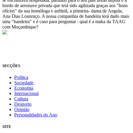
se encontrava hospedada, partindo para o seu país horas depois e a
bordo de aeronave privada que terá sido agilizada graças aos "bons
ofícios" da sua homóloga e anfitriã, a primeira- dama de Angola,
Ana Dias Lourenço. A nossa companhia de bandeira terá dado mais
uma "bandeira" e é caso para perguntar : qual é a maka da TAAG
com Moçambique?
© Novo Jornal, 2026
Todos os direitos reservados
Fundado em 2008
SECÇÕES
Política
Sociedade
Economia
Internacional
Cultura
Desporto
Opinião
Personalidades do Ano
SITE