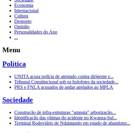
Economia
Internacional
Cultura
Desporto
Opinião
Personalidades do Ano
...
Menu
Política
UNITA acusa polícia de atentado contra dirigente e...
Tribunal Constitucional sob os holofotes da sociedade...
PRS e FNLA acusados de andar atrelados ao MPLA
Sociedade
Construção de infra-estruturas "amputa" arborização...
Identificação das vítimas do acidente no Kwanza-Sul...
Terminal Rodoviário de Ndalatando em estado de abandono...