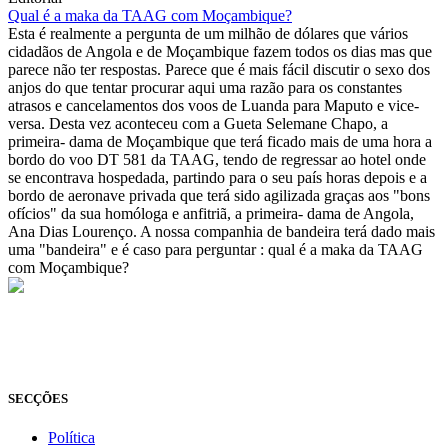
Qual é a maka da TAAG com Moçambique?
Esta é realmente a pergunta de um milhão de dólares que vários
cidadãos de Angola e de Moçambique fazem todos os dias mas que
parece não ter respostas. Parece que é mais fácil discutir o sexo dos
anjos do que tentar procurar aqui uma razão para os constantes
atrasos e cancelamentos dos voos de Luanda para Maputo e vice-
versa. Desta vez aconteceu com a Gueta Selemane Chapo, a
primeira- dama de Moçambique que terá ficado mais de uma hora a
bordo do voo DT 581 da TAAG, tendo de regressar ao hotel onde
se encontrava hospedada, partindo para o seu país horas depois e a
bordo de aeronave privada que terá sido agilizada graças aos "bons
ofícios" da sua homóloga e anfitriã, a primeira- dama de Angola,
Ana Dias Lourenço. A nossa companhia de bandeira terá dado mais
uma "bandeira" e é caso para perguntar : qual é a maka da TAAG
com Moçambique?
© Novo Jornal, 2026
Todos os direitos reservados
Fundado em 2008
SECÇÕES
Política