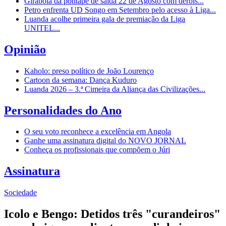
Girabola dá pontapé de saída 22 de Agosto com dérbis...
Petro enfrenta UD Songo em Setembro pelo acesso à Liga...
Luanda acolhe primeira gala de premiação da Liga
UNITEL...
Opinião
Kaholo: preso político de João Lourenço
Cartoon da semana: Dança Kuduro
Luanda 2026 – 3.ª Cimeira da Aliança das Civilizações...
Personalidades do Ano
O seu voto reconhece a excelência em Angola
Ganhe uma assinatura digital do NOVO JORNAL
Conheça os profissionais que compõem o Júri
Assinatura
Sociedade
Icolo e Bengo: Detidos três "curandeiros"