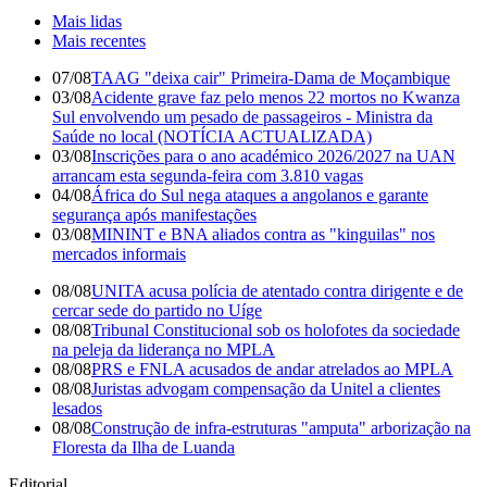
Mais lidas
Mais recentes
07/08
TAAG "deixa cair" Primeira-Dama de Moçambique
03/08
Acidente grave faz pelo menos 22 mortos no Kwanza
Sul envolvendo um pesado de passageiros - Ministra da
Saúde no local (NOTÍCIA ACTUALIZADA)
03/08
Inscrições para o ano académico 2026/2027 na UAN
arrancam esta segunda-feira com 3.810 vagas
04/08
África do Sul nega ataques a angolanos e garante
segurança após manifestações
03/08
MININT e BNA aliados contra as "kinguilas" nos
mercados informais
08/08
UNITA acusa polícia de atentado contra dirigente e de
cercar sede do partido no Uíge
08/08
Tribunal Constitucional sob os holofotes da sociedade
na peleja da liderança no MPLA
08/08
PRS e FNLA acusados de andar atrelados ao MPLA
08/08
Juristas advogam compensação da Unitel a clientes
lesados
08/08
Construção de infra-estruturas "amputa" arborização na
Floresta da Ilha de Luanda
Editorial