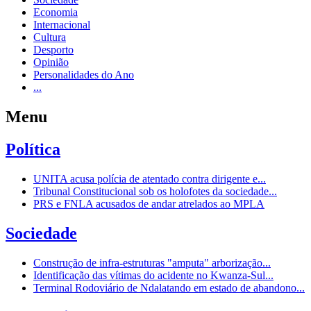
Economia
Internacional
Cultura
Desporto
Opinião
Personalidades do Ano
...
Menu
Política
UNITA acusa polícia de atentado contra dirigente e...
Tribunal Constitucional sob os holofotes da sociedade...
PRS e FNLA acusados de andar atrelados ao MPLA
Sociedade
Construção de infra-estruturas "amputa" arborização...
Identificação das vítimas do acidente no Kwanza-Sul...
Terminal Rodoviário de Ndalatando em estado de abandono...