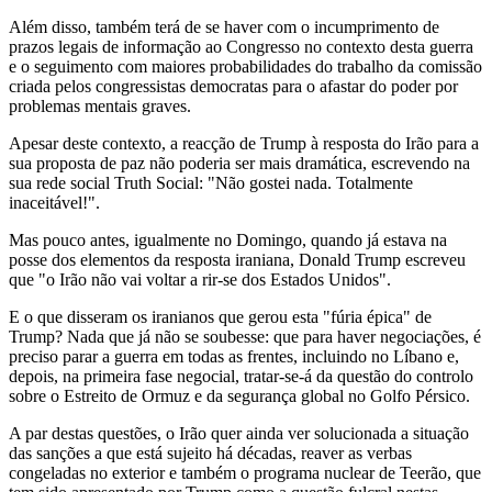
Além disso, também terá de se haver com o incumprimento de
prazos legais de informação ao Congresso no contexto desta guerra
e o seguimento com maiores probabilidades do trabalho da comissão
criada pelos congressistas democratas para o afastar do poder por
problemas mentais graves.
Apesar deste contexto, a reacção de Trump à resposta do Irão para a
sua proposta de paz não poderia ser mais dramática, escrevendo na
sua rede social Truth Social: "Não gostei nada. Totalmente
inaceitável!".
Mas pouco antes, igualmente no Domingo, quando já estava na
posse dos elementos da resposta iraniana, Donald Trump escreveu
que "o Irão não vai voltar a rir-se dos Estados Unidos".
E o que disseram os iranianos que gerou esta "fúria épica" de
Trump? Nada que já não se soubesse: que para haver negociações, é
preciso parar a guerra em todas as frentes, incluindo no Líbano e,
depois, na primeira fase negocial, tratar-se-á da questão do controlo
sobre o Estreito de Ormuz e da segurança global no Golfo Pérsico.
A par destas questões, o Irão quer ainda ver solucionada a situação
das sanções a que está sujeito há décadas, reaver as verbas
congeladas no exterior e também o programa nuclear de Teerão, que