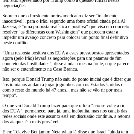
tem sido apresentado por Trump como a questão fulcral nestas
negociações.
Sobre o que o Presidente norte-americano diz ser "totalmente
inaceitável", para o Irão, segundo uma fonte oficial citada pela Al
Jazeera, é "uma proposta realística e positiva" que visa em concreto
resolver "as diferenças com Washington" que parecem estar a
impedir um avanço concreto para colocar um ponto final definitivo
neste conflito.
"Uma resposta positiva dos EUA a estes pressupostos apresentados
agora (pelo Irão) levará as negociações para um patamar de fim
concreto das hostilidades", disse ainda a mesma fonte, o que parece
não ser o entendimento na Casa Branca.
Isto, porque Donald Trump não saiu do ponto inicial que é dizer que
"os iranianos andam a jogar joguinhos com os Estados Unidos e
com o resto do mundo há 47 anos... mas não se vão rir por mais
tempo".
O que vai Donald Trump fazer para que o Irão "não se volte a rir
dos EUA", permanece, para já, uma incógnita, mas nos canais das
redes sociais onde este assunto está em discussão contínua, a retoma
dos ataques é a mais provável.
E em Telavive Benjamim Netanyhau já disse que Israel "ainda tem