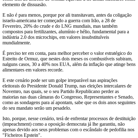
elemento de dissuasão.
E não é para menos, porque por ali transitavam, antes da coligação
israelo-americana ter começado a guerra com Irão, a 28 de
Fevereiro, 20% do crude e do LNG mundiais, mas também
compostos para fertilizantes, alumínio e hélio, fundamental para a
indústria 2.0 dos microchips, em valores insubstituíveis
mundialmente.
É preciso ter em conta, para melhor perceber o valor estratégico do
Estreito de Ormuz, que nestes dois meses os combustíveis subiram,
nalguns casos, 30 a 40% nos EUA, além da inflação que atinge bens
alimentares em valores recorde.
E este cenário pode ser um golpe irreparável nas aspirações
eleitorais do Presidente Donald Trump, nas eleições intercalares de
Novemro, nas quais, se o seu Partido Republicano perder as
maiorias nas duas câmaras do Congresso, Representantes e Senado,
como as sondagens para aí apontam, sabe que os dois anos seguintes
do seu mandato serão um pesadelo.
Isto, porque, nesse cenário, terá de enfrentar processos de destituição
(impeachment) como a oposição democrata já lhe garantiu, não
apenas devido aos seus problemas com o escândalo de pedofilia nos
"Ficheiros Epstein".