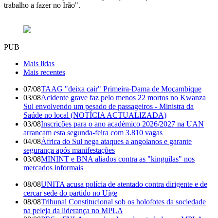
trabalho a fazer no Irão".
PUB
Mais lidas
Mais recentes
07/08
TAAG "deixa cair" Primeira-Dama de Moçambique
03/08
Acidente grave faz pelo menos 22 mortos no Kwanza
Sul envolvendo um pesado de passageiros - Ministra da
Saúde no local (NOTÍCIA ACTUALIZADA)
03/08
Inscrições para o ano académico 2026/2027 na UAN
arrancam esta segunda-feira com 3.810 vagas
04/08
África do Sul nega ataques a angolanos e garante
segurança após manifestações
03/08
MININT e BNA aliados contra as "kinguilas" nos
mercados informais
08/08
UNITA acusa polícia de atentado contra dirigente e de
cercar sede do partido no Uíge
08/08
Tribunal Constitucional sob os holofotes da sociedade
na peleja da liderança no MPLA