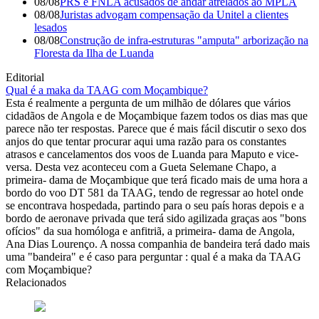
08/08
PRS e FNLA acusados de andar atrelados ao MPLA
08/08
Juristas advogam compensação da Unitel a clientes
lesados
08/08
Construção de infra-estruturas "amputa" arborização na
Floresta da Ilha de Luanda
Editorial
Qual é a maka da TAAG com Moçambique?
Esta é realmente a pergunta de um milhão de dólares que vários
cidadãos de Angola e de Moçambique fazem todos os dias mas que
parece não ter respostas. Parece que é mais fácil discutir o sexo dos
anjos do que tentar procurar aqui uma razão para os constantes
atrasos e cancelamentos dos voos de Luanda para Maputo e vice-
versa. Desta vez aconteceu com a Gueta Selemane Chapo, a
primeira- dama de Moçambique que terá ficado mais de uma hora a
bordo do voo DT 581 da TAAG, tendo de regressar ao hotel onde
se encontrava hospedada, partindo para o seu país horas depois e a
bordo de aeronave privada que terá sido agilizada graças aos "bons
ofícios" da sua homóloga e anfitriã, a primeira- dama de Angola,
Ana Dias Lourenço. A nossa companhia de bandeira terá dado mais
uma "bandeira" e é caso para perguntar : qual é a maka da TAAG
com Moçambique?
Relacionados