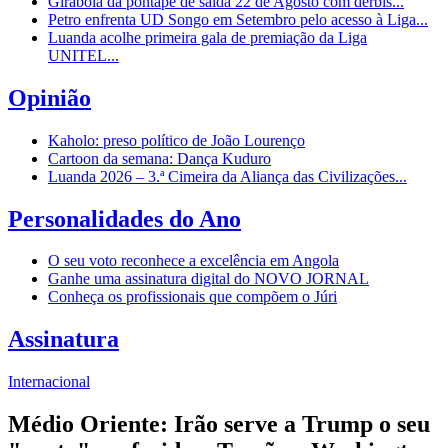
Girabola dá pontapé de saída 22 de Agosto com dérbis...
Petro enfrenta UD Songo em Setembro pelo acesso à Liga...
Luanda acolhe primeira gala de premiação da Liga
UNITEL...
Opinião
Kaholo: preso político de João Lourenço
Cartoon da semana: Dança Kuduro
Luanda 2026 – 3.ª Cimeira da Aliança das Civilizações...
Personalidades do Ano
O seu voto reconhece a excelência em Angola
Ganhe uma assinatura digital do NOVO JORNAL
Conheça os profissionais que compõem o Júri
Assinatura
Internacional
Médio Oriente: Irão serve a Trump o seu