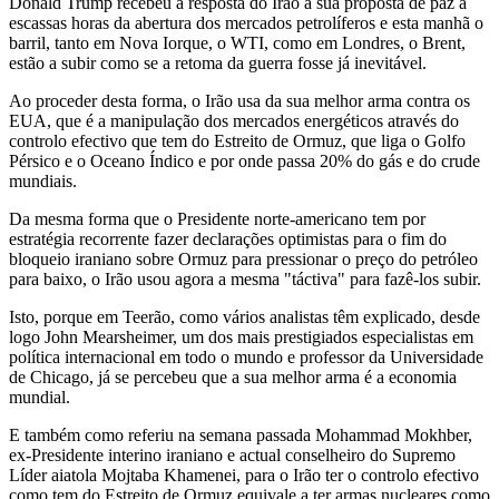
Donald Trump recebeu a resposta do Irão à sua proposta de paz a
escassas horas da abertura dos mercados petrolíferos e esta manhã o
barril, tanto em Nova Iorque, o WTI, como em Londres, o Brent,
estão a subir como se a retoma da guerra fosse já inevitável.
Ao proceder desta forma, o Irão usa da sua melhor arma contra os
EUA, que é a manipulação dos mercados energéticos através do
controlo efectivo que tem do Estreito de Ormuz, que liga o Golfo
Pérsico e o Oceano Índico e por onde passa 20% do gás e do crude
mundiais.
Da mesma forma que o Presidente norte-americano tem por
estratégia recorrente fazer declarações optimistas para o fim do
bloqueio iraniano sobre Ormuz para pressionar o preço do petróleo
para baixo, o Irão usou agora a mesma "táctiva" para fazê-los subir.
Isto, porque em Teerão, como vários analistas têm explicado, desde
logo John Mearsheimer, um dos mais prestigiados especialistas em
política internacional em todo o mundo e professor da Universidade
de Chicago, já se percebeu que a sua melhor arma é a economia
mundial.
E também como referiu na semana passada Mohammad Mokhber,
ex-Presidente interino iraniano e actual conselheiro do Supremo
Líder aiatola Mojtaba Khamenei, para o Irão ter o controlo efectivo
como tem do Estreito de Ormuz equivale a ter armas nucleares como