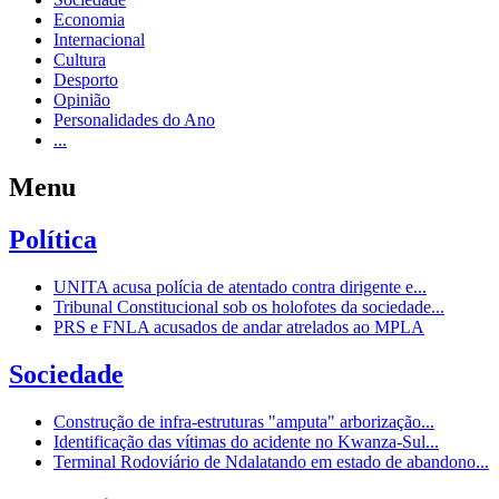
Economia
Internacional
Cultura
Desporto
Opinião
Personalidades do Ano
...
Menu
Política
UNITA acusa polícia de atentado contra dirigente e...
Tribunal Constitucional sob os holofotes da sociedade...
PRS e FNLA acusados de andar atrelados ao MPLA
Sociedade
Construção de infra-estruturas "amputa" arborização...
Identificação das vítimas do acidente no Kwanza-Sul...
Terminal Rodoviário de Ndalatando em estado de abandono...