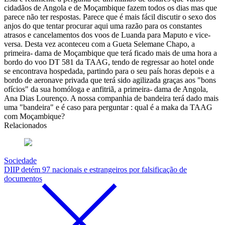
cidadãos de Angola e de Moçambique fazem todos os dias mas que
parece não ter respostas. Parece que é mais fácil discutir o sexo dos
anjos do que tentar procurar aqui uma razão para os constantes
atrasos e cancelamentos dos voos de Luanda para Maputo e vice-
versa. Desta vez aconteceu com a Gueta Selemane Chapo, a
primeira- dama de Moçambique que terá ficado mais de uma hora a
bordo do voo DT 581 da TAAG, tendo de regressar ao hotel onde
se encontrava hospedada, partindo para o seu país horas depois e a
bordo de aeronave privada que terá sido agilizada graças aos "bons
ofícios" da sua homóloga e anfitriã, a primeira- dama de Angola,
Ana Dias Lourenço. A nossa companhia de bandeira terá dado mais
uma "bandeira" e é caso para perguntar : qual é a maka da TAAG
com Moçambique?
Relacionados
Sociedade
DIIP detém 97 nacionais e estrangeiros por falsificação de
documentos