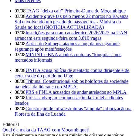
Mais recentes
07/08
TAAG "deixa cair" Primeira-Dama de Moçambique
03/08
Acidente grave faz pelo menos 22 mortos no Kwanza
Sul envolvendo um pesado de passageiros - Ministra da
Saúde no local (NOTÍCIA ACTUALIZADA)
03/08
Inscrições para o ano académico 2026/2027 na UAN
arrancam esta segunda-feira com 3.810 vagas
04/08
África do Sul nega ataques a angolanos e garante
segurança após manifestações
03/08
MININT e BNA aliados contra as "kinguilas" nos
mercados informais
08/08
UNITA acusa polícia de atentado contra dirigente e de
cercar sede do partido no Uíge
08/08
Tribunal Constitucional sob os holofotes da sociedade
na peleja da liderança no MPLA
08/08
PRS e FNLA acusados de andar atrelados ao MPLA
08/08
Juristas advogam compensação da Unitel a clientes
lesados
08/08
Construção de infra-estruturas "amputa" arborização na
Floresta da Ilha de Luanda
Editorial
Qual é a maka da TAAG com Moçambique?
Esta é realmente a pergunta de um milhão de dólares que vários