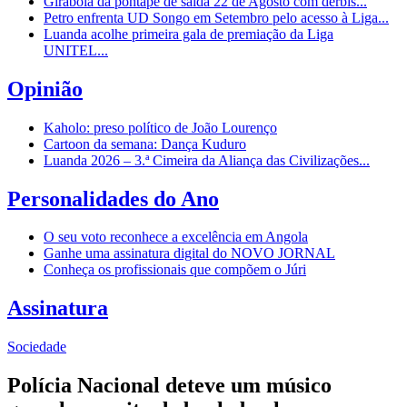
Girabola dá pontapé de saída 22 de Agosto com dérbis...
Petro enfrenta UD Songo em Setembro pelo acesso à Liga...
Luanda acolhe primeira gala de premiação da Liga
UNITEL...
Opinião
Kaholo: preso político de João Lourenço
Cartoon da semana: Dança Kuduro
Luanda 2026 – 3.ª Cimeira da Aliança das Civilizações...
Personalidades do Ano
O seu voto reconhece a excelência em Angola
Ganhe uma assinatura digital do NOVO JORNAL
Conheça os profissionais que compõem o Júri
Assinatura
Sociedade
Polícia Nacional deteve um músico