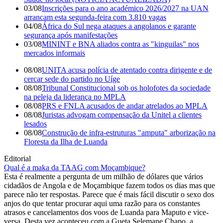
03/08
Inscrições para o ano académico 2026/2027 na UAN
arrancam esta segunda-feira com 3.810 vagas
04/08
África do Sul nega ataques a angolanos e garante
segurança após manifestações
03/08
MININT e BNA aliados contra as "kinguilas" nos
mercados informais
08/08
UNITA acusa polícia de atentado contra dirigente e de
cercar sede do partido no Uíge
08/08
Tribunal Constitucional sob os holofotes da sociedade
na peleja da liderança no MPLA
08/08
PRS e FNLA acusados de andar atrelados ao MPLA
08/08
Juristas advogam compensação da Unitel a clientes
lesados
08/08
Construção de infra-estruturas "amputa" arborização na
Floresta da Ilha de Luanda
Editorial
Qual é a maka da TAAG com Moçambique?
Esta é realmente a pergunta de um milhão de dólares que vários
cidadãos de Angola e de Moçambique fazem todos os dias mas que
parece não ter respostas. Parece que é mais fácil discutir o sexo dos
anjos do que tentar procurar aqui uma razão para os constantes
atrasos e cancelamentos dos voos de Luanda para Maputo e vice-
versa. Desta vez aconteceu com a Gueta Selemane Chapo, a