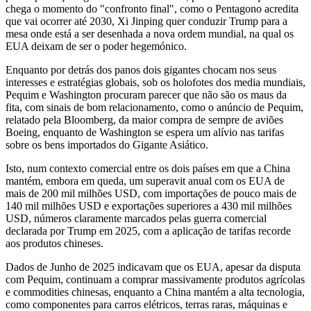
chega o momento do "confronto final", como o Pentagono acredita
que vai ocorrer até 2030, Xi Jinping quer conduzir Trump para a
mesa onde está a ser desenhada a nova ordem mundial, na qual os
EUA deixam de ser o poder hegemónico.
Enquanto por detrás dos panos dois gigantes chocam nos seus
interesses e estratégias globais, sob os holofotes dos media mundiais,
Pequim e Washington procuram parecer que não são os maus da
fita, com sinais de bom relacionamento, como o anúncio de Pequim,
relatado pela Bloomberg, da maior compra de sempre de aviões
Boeing, enquanto de Washington se espera um alívio nas tarifas
sobre os bens importados do Gigante Asiático.
Isto, num contexto comercial entre os dois países em que a China
mantém, embora em queda, um superavit anual com os EUA de
mais de 200 mil milhões USD, com importações de pouco mais de
140 mil milhões USD e exportações superiores a 430 mil milhões
USD, números claramente marcados pelas guerra comercial
declarada por Trump em 2025, com a aplicação de tarifas recorde
aos produtos chineses.
Dados de Junho de 2025 indicavam que os EUA, apesar da disputa
com Pequim, continuam a comprar massivamente produtos agrícolas
e commodities chinesas, enquanto a China mantém a alta tecnologia,
como componentes para carros elétricos, terras raras, máquinas e