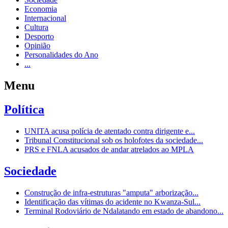
Economia
Internacional
Cultura
Desporto
Opinião
Personalidades do Ano
...
Menu
Política
UNITA acusa polícia de atentado contra dirigente e...
Tribunal Constitucional sob os holofotes da sociedade...
PRS e FNLA acusados de andar atrelados ao MPLA
Sociedade
Construção de infra-estruturas "amputa" arborização...
Identificação das vítimas do acidente no Kwanza-Sul...
Terminal Rodoviário de Ndalatando em estado de abandono...