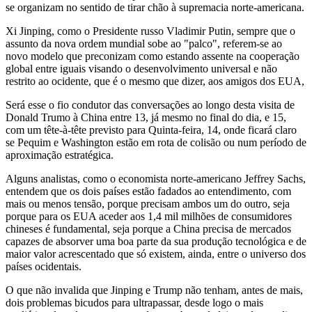
se organizam no sentido de tirar chão à supremacia norte-americana.
Xi Jinping, como o Presidente russo Vladimir Putin, sempre que o
assunto da nova ordem mundial sobe ao "palco", referem-se ao
novo modelo que preconizam como estando assente na cooperação
global entre iguais visando o desenvolvimento universal e não
restrito ao ocidente, que é o mesmo que dizer, aos amigos dos EUA,
Será esse o fio condutor das conversações ao longo desta visita de
Donald Trumo à China entre 13, já mesmo no final do dia, e 15,
com um tête-à-tête previsto para Quinta-feira, 14, onde ficará claro
se Pequim e Washington estão em rota de colisão ou num período de
aproximação estratégica.
Alguns analistas, como o economista norte-americano Jeffrey Sachs,
entendem que os dois países estão fadados ao entendimento, com
mais ou menos tensão, porque precisam ambos um do outro, seja
porque para os EUA aceder aos 1,4 mil milhões de consumidores
chineses é fundamental, seja porque a China precisa de mercados
capazes de absorver uma boa parte da sua produção tecnológica e de
maior valor acrescentado que só existem, ainda, entre o universo dos
países ocidentais.
O que não invalida que Jinping e Trump não tenham, antes de mais,
dois problemas bicudos para ultrapassar, desde logo o mais