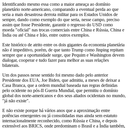
Identificando mesmo essa como a maior ameaça ao domínio
planetário norte-americano, comparando a eventual perda ao que
seria a mais desastrosa derrota militar para os Estados Unidos de
sempre, dando como exemplo do que seria, nesse campo, preciso
assim que fosse Presidente, garantir o regresso do USD como
moeda "oficial" nas trocas comerciais entre China e Rússia, China e
Índia ou até China e Irão, entre outros exemplos.
Este histórico de atrito entre os dois gigantes da economia planetária
não é impeditivo, porém, de que tanto Trump como Jinping repitam
sempre que a oportunidade surge, que Pequim e Washington devem
dialogar, cooperar e tudo fazer para melhor as suas relações
bilaterais.
Um dos passos nesse sentido foi mesmo dado pelo anterior
Presidente dos EUA, Joe Biden, que admitiu, a meses de deixar a
Casa Branca, que a ordem mundial baseada nas regras definidas
pelo ocidente no pós-II Guerra Mundial, que permitiu o domínio
global dos norte-americanos e dos seus aliados ocidentais no mundo,
"já não existe".
E não existe porque há vários anos que a aproximação entre
potências emergentes ou já consolidadas mas ainda sem estatuto
internacionalmente reconhecido, como Rússia e China, e depois
extensível aos BRICS, onde predominam o Brasil e a Índia também,