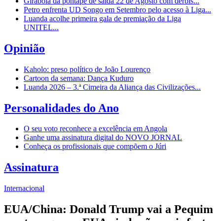
Girabola dá pontapé de saída 22 de Agosto com dérbis...
Petro enfrenta UD Songo em Setembro pelo acesso à Liga...
Luanda acolhe primeira gala de premiação da Liga
UNITEL...
Opinião
Kaholo: preso político de João Lourenço
Cartoon da semana: Dança Kuduro
Luanda 2026 – 3.ª Cimeira da Aliança das Civilizações...
Personalidades do Ano
O seu voto reconhece a excelência em Angola
Ganhe uma assinatura digital do NOVO JORNAL
Conheça os profissionais que compõem o Júri
Assinatura
Internacional
EUA/China: Donald Trump vai a Pequim