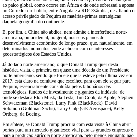
ao palco global, como ocorre em África e de onde sobressai a aposta
no Corredor do Lobito, entre Angola e a RDC/Zâmbia, desafiando o
acesso privilegiado de Pequim às matérias-primas estratégicas
daquela geografia do continente.
E, por fim, a China não abdica, nem admite a interferência norte-
americana, ou ocidental, no geral, nos seus planos de
desenvolvimento económico de longo prazo, que, naturalmente, em
determinados momentos tende a chocar com os interesses
geoestratégicos dos Estados Unidos.
Já do lado norte-americano, o que Donald Trump quer desta
histórica visita, a primeira em quase uma década de um Presidente
norte-americano, sendo que foi ele que lá esteve pela última vez em
2017, está claro na comitiva que escolheu para com ele seguir para
Pequim, essencialmente constituída pelos bilionários das
tecnológicas, fundos de investimento e gigantes da indústria, de
onde se destaca Elon Musk, da Tesla, Tim Cook, da Apple, Stephen
Schwarzman (Blackstone), Larry Fink (BlackRock), David
Solomon (Goldman Sachs), Larry Culp (GE Aerospace), Kelly
Ortberg, da Boeing.
Em síntese, se Donald Trump procura com esta visita à China abrir
portas para um mercado gigantesco vital para as grandes empresas e
para a produção agrícola norte-americana, pelo menos enquanto não