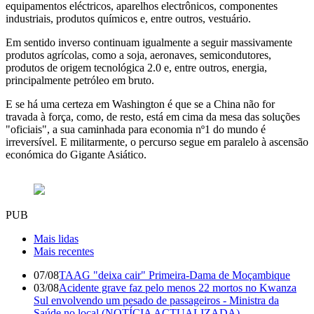
equipamentos eléctricos, aparelhos electrônicos, componentes
industriais, produtos químicos e, entre outros, vestuário.
Em sentido inverso continuam igualmente a seguir massivamente
produtos agrícolas, como a soja, aeronaves, semicondutores,
produtos de origem tecnológica 2.0 e, entre outros, energia,
principalmente petróleo em bruto.
E se há uma certeza em Washington é que se a China não for
travada à força, como, de resto, está em cima da mesa das soluções
"oficiais", a sua caminhada para economia nº1 do mundo é
irreversível. E militarmente, o percurso segue em paralelo à ascensão
económica do Gigante Asiático.
PUB
Mais lidas
Mais recentes
07/08
TAAG "deixa cair" Primeira-Dama de Moçambique
03/08
Acidente grave faz pelo menos 22 mortos no Kwanza
Sul envolvendo um pesado de passageiros - Ministra da
Saúde no local (NOTÍCIA ACTUALIZADA)