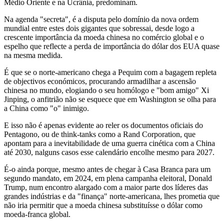
Médio Oriente e na Ucrânia, predominam.
Na agenda "secreta", é a disputa pelo domínio da nova ordem
mundial entre estes dois gigantes que sobressai, desde logo a
crescente importância da moeda chinesa no comércio global e o
espelho que reflecte a perda de importância do dólar dos EUA quase
na mesma medida.
É que se o norte-americano chega a Pequim com a bagagem repleta
de objectivos económicos, procurando armadilhar a ascensão
chinesa no mundo, elogiando o seu homólogo e "bom amigo" Xi
Jinping, o anfitrião não se esquece que em Washington se olha para
a China como "o" inimigo.
E isso não é apenas evidente ao reler os documentos oficiais do
Pentagono, ou de think-tanks como a Rand Corporation, que
apontam para a inevitabilidade de uma guerra cinética com a China
até 2030, nalguns casos esse calendário encolhe mesmo para 2027.
É-o ainda porque, mesmo antes de chegar à Casa Branca para um
segundo mandato, em 2024, em plena campanha eleitoral, Donald
Trump, num encontro alargado com a maior parte dos líderes das
grandes indústrias e da "finança" norte-americana, lhes prometia que
não iria permitir que a moeda chinesa substituísse o dólar como
moeda-franca global.