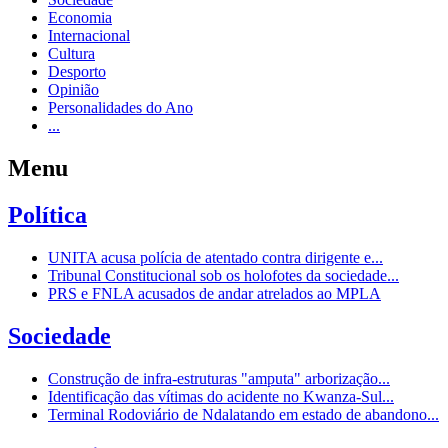
Economia
Internacional
Cultura
Desporto
Opinião
Personalidades do Ano
...
Menu
Política
UNITA acusa polícia de atentado contra dirigente e...
Tribunal Constitucional sob os holofotes da sociedade...
PRS e FNLA acusados de andar atrelados ao MPLA
Sociedade
Construção de infra-estruturas "amputa" arborização...
Identificação das vítimas do acidente no Kwanza-Sul...
Terminal Rodoviário de Ndalatando em estado de abandono...