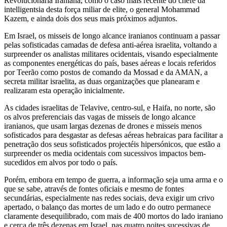
Revolucionária Iraniana, como o caso mais recente do chefe da
intelligentsia desta força miliar de elite, o general Mohammad
Kazem, e ainda dois dos seus mais próximos adjuntos.
Em Israel, os misseis de longo alcance iranianos continuam a passar
pelas sofisticadas camadas de defesa anti-aérea israelita, voltando a
surpreender os analistas militares ocidentais, visando especialmente
as componentes energéticas do país, bases aéreas e locais referidos
por Teerão como postos de comando da Mossad e da AMAN, a
secreta militar israelita, as duas organizações que planearam e
realizaram esta operação inicialmente.
As cidades israelitas de Telavive, centro-sul, e Haifa, no norte, são
os alvos preferenciais das vagas de misseis de longo alcance
iranianos, que usam largas dezenas de drones e misseis menos
sofisticados para desgastar as defesas aéreas hebraicas para facilitar a
penetração dos seus sofisticados projectéis hipersónicos, que estão a
surpreender os media ocidentais com sucessivos impactos bem-
sucedidos em alvos por todo o país.
Porém, embora em tempo de guerra, a informação seja uma arma e o
que se sabe, através de fontes oficiais e mesmo de fontes
secundárias, especialmente nas redes sociais, deva exigir um crivo
apertado, o balanço das mortes de um lado e do outro permanece
claramente desequilibrado, com mais de 400 mortos do lado iraniano
e cerca de três dezenas em Israel, nas quatro noites sucessivas de