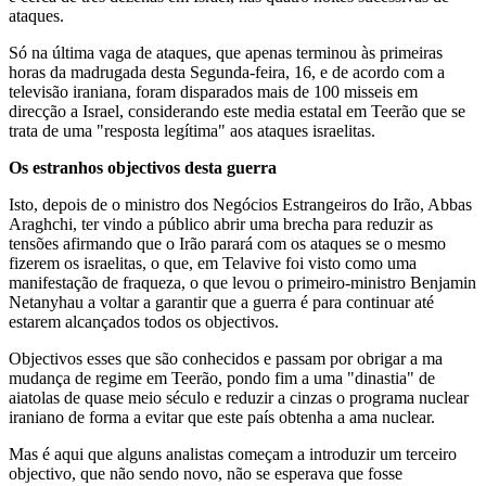
ataques.
Só na última vaga de ataques, que apenas terminou às primeiras
horas da madrugada desta Segunda-feira, 16, e de acordo com a
televisão iraniana, foram disparados mais de 100 misseis em
direcção a Israel, considerando este media estatal em Teerão que se
trata de uma "resposta legítima" aos ataques israelitas.
Os estranhos objectivos desta guerra
Isto, depois de o ministro dos Negócios Estrangeiros do Irão, Abbas
Araghchi, ter vindo a público abrir uma brecha para reduzir as
tensões afirmando que o Irão parará com os ataques se o mesmo
fizerem os israelitas, o que, em Telavive foi visto como uma
manifestação de fraqueza, o que levou o primeiro-ministro Benjamin
Netanyhau a voltar a garantir que a guerra é para continuar até
estarem alcançados todos os objectivos.
Objectivos esses que são conhecidos e passam por obrigar a ma
mudança de regime em Teerão, pondo fim a uma "dinastia" de
aiatolas de quase meio século e reduzir a cinzas o programa nuclear
iraniano de forma a evitar que este país obtenha a ama nuclear.
Mas é aqui que alguns analistas começam a introduzir um terceiro
objectivo, que não sendo novo, não se esperava que fosse