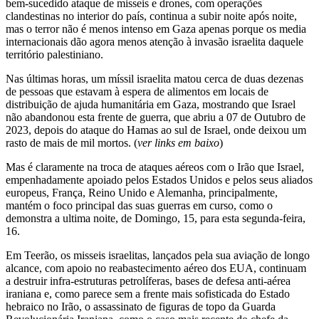
bem-sucedido ataque de misseis e drones, com operações
clandestinas no interior do país, continua a subir noite após noite,
mas o terror não é menos intenso em Gaza apenas porque os media
internacionais dão agora menos atenção à invasão israelita daquele
território palestiniano.
Nas últimas horas, um míssil israelita matou cerca de duas dezenas
de pessoas que estavam à espera de alimentos em locais de
distribuição de ajuda humanitária em Gaza, mostrando que Israel
não abandonou esta frente de guerra, que abriu a 07 de Outubro de
2023, depois do ataque do Hamas ao sul de Israel, onde deixou um
rasto de mais de mil mortos. (
ver links em baixo
)
Mas é claramente na troca de ataques aéreos com o Irão que Israel,
empenhadamente apoiado pelos Estados Unidos e pelos seus aliados
europeus, França, Reino Unido e Alemanha, principalmente,
mantém o foco principal das suas guerras em curso, como o
demonstra a ultima noite, de Domingo, 15, para esta segunda-feira,
16.
Em Teerão, os misseis israelitas, lançados pela sua aviação de longo
alcance, com apoio no reabastecimento aéreo dos EUA, continuam
a destruir infra-estruturas petrolíferas, bases de defesa anti-aérea
iraniana e, como parece sem a frente mais sofisticada do Estado
hebraico no Irão, o assassinato de figuras de topo da Guarda