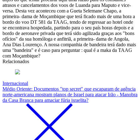
atrasos e cancelamentos dos voos de Luanda para Maputo e vice-
versa. Desta vez aconteceu com a Gueta Selemane Chapo, a
primeira- dama de Moçambique que terá ficado mais de uma hora a
bordo do voo DT 581 da TAAG, tendo de regressar ao hotel onde
se encontrava hospedada, partindo para o seu país horas depois e a
bordo de aeronave privada que terá sido agilizada graças aos "bons
ofícios" da sua homóloga e anfitriã, a primeira- dama de Angola,
Ana Dias Lourenço. A nossa companhia de bandeira terá dado mais
uma "bandeira" e é caso para perguntar : qual é a maka da TAAG
com Moçambique?
Relacionados
Internacional
Médio Oriente: Documentos "top secret" que escaparam de agência
norte-americana mostram planos de Israel para atacar Irão - Manobra
da Casa Branca para amaciar fúria israelita?