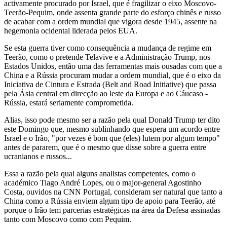
activamente procurado por Israel, que é fragilizar o eixo Moscovo-
Teerão-Pequim, onde assenta grande parte do esforço chinês e russo
de acabar com a ordem mundial que vigora desde 1945, assente na
hegemonia ocidental liderada pelos EUA.
Se esta guerra tiver como consequência a mudança de regime em
Teerão, como o pretende Telavive e a Administração Trump, nos
Estados Unidos, então uma das ferramentas mais ousadas com que a
China e a Rússia procuram mudar a ordem mundial, que é o eixo da
Iniciativa de Cintura e Estrada (Belt and Road Initiative) que passa
pela Ásia central em direcção ao leste da Europa e ao Cáucaso -
Rússia, estará seriamente comprometida.
Alias, isso pode mesmo ser a razão pela qual Donald Trump ter dito
este Domingo que, mesmo sublinhando que espera um acordo entre
Israel e o Irão, "por vezes é bom que (eles) lutem por algum tempo"
antes de pararem, que é o mesmo que disse sobre a guerra entre
ucranianos e russos...
Essa a razão pela qual alguns analistas competentes, como o
académico Tiago André Lopes, ou o major-general Agostinho
Costa, ouvidos na CNN Portugal, consideram ser natural que tanto a
China como a Rússia enviem algum tipo de apoio para Teerão, até
porque o Irão tem parcerias estratégicas na área da Defesa assinadas
tanto com Moscovo como com Pequim.