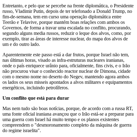
Entretanto, e pelo que se percebe na frente diplomática, o Presidente
russo, Vladimir Putin, depois de ter telefonado a Donald Trump, no
fim-de-semana, tem em curso uma operação diplomática entre
Teerão e Telavive, porque mantém boas relações com ambos os
Governos, de forma a travar uma escalada no conflito, procurando,
segundo alguns media russos, reduzir o leque dos alvos, como, por
exemplo, tirar as áreas de interesse nuclear, do mapa dos alvos de
um e do outro lado.
Aparentemente este passo está a dar frutos, porque Israel não tem,
nas últimas horas, visado as infra-estruturas nucleares iranianas,
onde o país enriquece urânio para, oficialmente, fins civis, e o Irão
não procurou visar o conhecido reactor nuclear de Dimona, cidade
com o mesmo nome no deserto do Negev, mantendo agora ambos
os lados os seus misseis apontados a alvos militares e equipamentos
energéticos, incluindo petrolíferos.
Um conflito que está para durar
Mas nem tudo são boas notícias, porque, de acordo com a russa RT,
uma fonte oficial iraniana avançou que o Irão está-se a preparar para
uma guerra com Israel há muito tempo e os planos existentes
compreendem o "desmoronamento completo da máquina de guerra
do regime israelita".