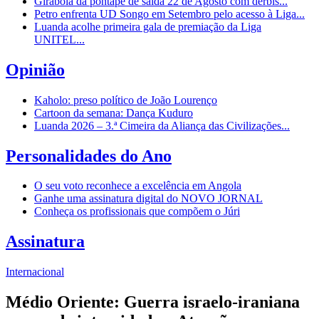
Girabola dá pontapé de saída 22 de Agosto com dérbis...
Petro enfrenta UD Songo em Setembro pelo acesso à Liga...
Luanda acolhe primeira gala de premiação da Liga
UNITEL...
Opinião
Kaholo: preso político de João Lourenço
Cartoon da semana: Dança Kuduro
Luanda 2026 – 3.ª Cimeira da Aliança das Civilizações...
Personalidades do Ano
O seu voto reconhece a excelência em Angola
Ganhe uma assinatura digital do NOVO JORNAL
Conheça os profissionais que compõem o Júri
Assinatura
Internacional
Médio Oriente: Guerra israelo-iraniana