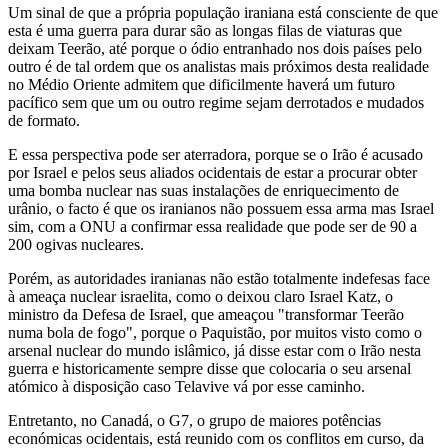
Um sinal de que a própria população iraniana está consciente de que
esta é uma guerra para durar são as longas filas de viaturas que
deixam Teerão, até porque o ódio entranhado nos dois países pelo
outro é de tal ordem que os analistas mais próximos desta realidade
no Médio Oriente admitem que dificilmente haverá um futuro
pacífico sem que um ou outro regime sejam derrotados e mudados
de formato.
E essa perspectiva pode ser aterradora, porque se o Irão é acusado
por Israel e pelos seus aliados ocidentais de estar a procurar obter
uma bomba nuclear nas suas instalações de enriquecimento de
urânio, o facto é que os iranianos não possuem essa arma mas Israel
sim, com a ONU a confirmar essa realidade que pode ser de 90 a
200 ogivas nucleares.
Porém, as autoridades iranianas não estão totalmente indefesas face
à ameaça nuclear israelita, como o deixou claro Israel Katz, o
ministro da Defesa de Israel, que ameaçou "transformar Teerão
numa bola de fogo", porque o Paquistão, por muitos visto como o
arsenal nuclear do mundo islâmico, já disse estar com o Irão nesta
guerra e historicamente sempre disse que colocaria o seu arsenal
atómico à disposição caso Telavive vá por esse caminho.
Entretanto, no Canadá, o G7, o grupo de maiores potências
económicas ocidentais, está reunido com os conflitos em curso, da