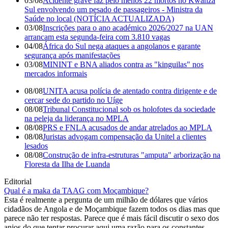
03/08
Acidente grave faz pelo menos 22 mortos no Kwanza
Sul envolvendo um pesado de passageiros - Ministra da
Saúde no local (NOTÍCIA ACTUALIZADA)
03/08
Inscrições para o ano académico 2026/2027 na UAN
arrancam esta segunda-feira com 3.810 vagas
04/08
África do Sul nega ataques a angolanos e garante
segurança após manifestações
03/08
MININT e BNA aliados contra as "kinguilas" nos
mercados informais
08/08
UNITA acusa polícia de atentado contra dirigente e de
cercar sede do partido no Uíge
08/08
Tribunal Constitucional sob os holofotes da sociedade
na peleja da liderança no MPLA
08/08
PRS e FNLA acusados de andar atrelados ao MPLA
08/08
Juristas advogam compensação da Unitel a clientes
lesados
08/08
Construção de infra-estruturas "amputa" arborização na
Floresta da Ilha de Luanda
Editorial
Qual é a maka da TAAG com Moçambique?
Esta é realmente a pergunta de um milhão de dólares que vários
cidadãos de Angola e de Moçambique fazem todos os dias mas que
parece não ter respostas. Parece que é mais fácil discutir o sexo dos
anjos do que tentar procurar aqui uma razão para os constantes