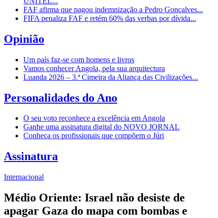
UNITEL...
FAF afirma que pagou indemnização a Pedro Gonçalves...
FIFA penaliza FAF e retém 60% das verbas por dívida...
Opinião
Um país faz-se com homens e livros
Vamos conhecer Angola, pela sua arquitectura
Luanda 2026 – 3.ª Cimeira da Aliança das Civilizações...
Personalidades do Ano
O seu voto reconhece a excelência em Angola
Ganhe uma assinatura digital do NOVO JORNAL
Conheça os profissionais que compõem o Júri
Assinatura
Internacional
Médio Oriente: Israel não desiste de
apagar Gaza do mapa com bombas e