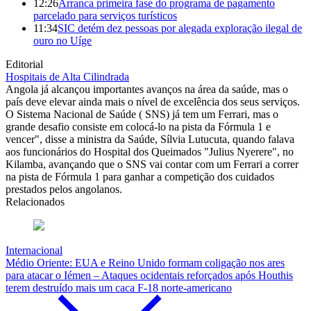
12:26
Arranca primeira fase do programa de pagamento
parcelado para serviços turísticos
11:34
SIC detém dez pessoas por alegada exploração ilegal de
ouro no Uíge
Editorial
Hospitais de Alta Cilindrada
Angola já alcançou importantes avanços na área da saúde, mas o
país deve elevar ainda mais o nível de excelência dos seus serviços.
O Sistema Nacional de Saúde ( SNS) já tem um Ferrari, mas o
grande desafio consiste em colocá-lo na pista da Fórmula 1 e
vencer", disse a ministra da Saúde, Sílvia Lutucuta, quando falava
aos funcionários do Hospital dos Queimados "Julius Nyerere", no
Kilamba, avançando que o SNS vai contar com um Ferrari a correr
na pista de Fórmula 1 para ganhar a competição dos cuidados
prestados pelos angolanos.
Relacionados
Internacional
Médio Oriente: EUA e Reino Unido formam coligação nos ares
para atacar o Iémen – Ataques ocidentais reforçados após Houthis
terem destruído mais um caca F-18 norte-americano