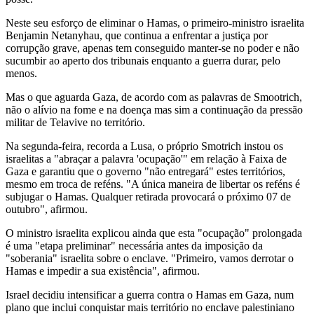
Neste seu esforço de eliminar o Hamas, o primeiro-ministro israelita
Benjamin Netanyhau, que continua a enfrentar a justiça por
corrupção grave, apenas tem conseguido manter-se no poder e não
sucumbir ao aperto dos tribunais enquanto a guerra durar, pelo
menos.
Mas o que aguarda Gaza, de acordo com as palavras de Smootrich,
não o alívio na fome e na doença mas sim a continuação da pressão
militar de Telavive no território.
Na segunda-feira, recorda a Lusa, o próprio Smotrich instou os
israelitas a "abraçar a palavra 'ocupação'" em relação à Faixa de
Gaza e garantiu que o governo "não entregará" estes territórios,
mesmo em troca de reféns. "A única maneira de libertar os reféns é
subjugar o Hamas. Qualquer retirada provocará o próximo 07 de
outubro", afirmou.
O ministro israelita explicou ainda que esta "ocupação" prolongada
é uma "etapa preliminar" necessária antes da imposição da
"soberania" israelita sobre o enclave. "Primeiro, vamos derrotar o
Hamas e impedir a sua existência", afirmou.
Israel decidiu intensificar a guerra contra o Hamas em Gaza, num
plano que inclui conquistar mais território no enclave palestiniano