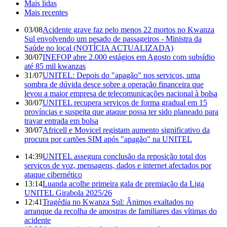
Mais lidas
Mais recentes
03/08
Acidente grave faz pelo menos 22 mortos no Kwanza
Sul envolvendo um pesado de passageiros - Ministra da
Saúde no local (NOTÍCIA ACTUALIZADA)
30/07
INEFOP abre 2.000 estágios em Agosto com subsídio
até 85 mil kwanzas
31/07
UNITEL: Depois do "apagão" nos serviços, uma
sombra de dúvida desce sobre a operação financeira que
levou a maior empresa de telecomunicações nacional à bolsa
30/07
UNITEL recupera serviços de forma gradual em 15
províncias e suspeita que ataque possa ter sido planeado para
travar entrada em bolsa
30/07
Africell e Movicel registam aumento significativo da
procura por cartões SIM após "apagão" na UNITEL
14:39
UNITEL assegura conclusão da reposição total dos
serviços de voz, mensagens, dados e internet afectados por
ataque cibernético
13:14
Luanda acolhe primeira gala de premiação da Liga
UNITEL Girabola 2025/26
12:41
Tragédia no Kwanza Sul: Ânimos exaltados no
arranque da recolha de amostras de familiares das vítimas do
acidente