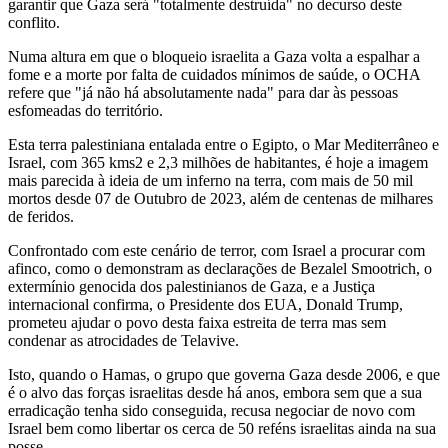
garantir que Gaza será "totalmente destruída" no decurso deste
conflito.
Numa altura em que o bloqueio israelita a Gaza volta a espalhar a
fome e a morte por falta de cuidados mínimos de saúde, o OCHA
refere que "já não há absolutamente nada" para dar às pessoas
esfomeadas do território.
Esta terra palestiniana entalada entre o Egipto, o Mar Mediterrâneo e
Israel, com 365 kms2 e 2,3 milhões de habitantes, é hoje a imagem
mais parecida à ideia de um inferno na terra, com mais de 50 mil
mortos desde 07 de Outubro de 2023, além de centenas de milhares
de feridos.
Confrontado com este cenário de terror, com Israel a procurar com
afinco, como o demonstram as declarações de Bezalel Smootrich, o
extermínio genocida dos palestinianos de Gaza, e a Justiça
internacional confirma, o Presidente dos EUA, Donald Trump,
prometeu ajudar o povo desta faixa estreita de terra mas sem
condenar as atrocidades de Telavive.
Isto, quando o Hamas, o grupo que governa Gaza desde 2006, e que
é o alvo das forças israelitas desde há anos, embora sem que a sua
erradicação tenha sido conseguida, recusa negociar de novo com
Israel bem como libertar os cerca de 50 reféns israelitas ainda na sua
posse.