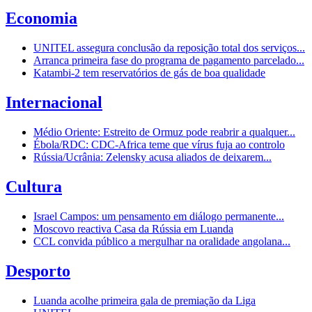
Economia
UNITEL assegura conclusão da reposição total dos serviços...
Arranca primeira fase do programa de pagamento parcelado...
Katambi-2 tem reservatórios de gás de boa qualidade
Internacional
Médio Oriente: Estreito de Ormuz pode reabrir a qualquer...
Ébola/RDC: CDC-Africa teme que vírus fuja ao controlo
Rússia/Ucrânia: Zelensky acusa aliados de deixarem...
Cultura
Israel Campos: um pensamento em diálogo permanente...
Moscovo reactiva Casa da Rússia em Luanda
CCL convida público a mergulhar na oralidade angolana...
Desporto
Luanda acolhe primeira gala de premiação da Liga