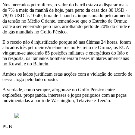
Nos mercados petrolíferos, o valor do barril estava a disparar mais
de 7% a meio da manhã de hoje, para perto da casa dos 80 USD -
78,95 USD às 10:40, hora de Luanda - impulsionado pelo aumento
da tensão no Médio Oriente, temendo-se que o Estreito de Ormuz
volte a ser encerrado pelo Irão, arrolhando perto de 20% do crude e
do gás mundiais no Golfo Pérsico.
E o receio não é injustificado porque só nas últimas 24 horas, foram
atacados três petroleiros/metaneiros no Estreito de Ormuz, os EUA
vingaram-se atacando 85 posições militares e energéticas do Irão e
na resposta, os iranianos bombardearam bases militares americanas
no Kuwait e no Bahrein.
Ambos os lados justificam estas acções com a violação do acordo de
cessar-fogo pelo lado oposto.
A verdade, como sempre, afogou-se no Golfo Pérsico entre
explosões, propaganda, interesses e jogos perigosos com as peças
movimentadas a partir de Washington, Telavive e Teerão.
PUB