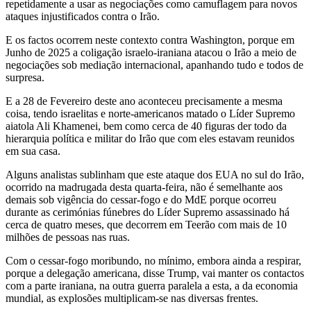
repetidamente a usar as negociações como camuflagem para novos
ataques injustificados contra o Irão.
E os factos ocorrem neste contexto contra Washington, porque em
Junho de 2025 a coligação israelo-iraniana atacou o Irão a meio de
negociações sob mediação internacional, apanhando tudo e todos de
surpresa.
E a 28 de Fevereiro deste ano aconteceu precisamente a mesma
coisa, tendo israelitas e norte-americanos matado o Líder Supremo
aiatola Ali Khamenei, bem como cerca de 40 figuras der todo da
hierarquia política e militar do Irão que com eles estavam reunidos
em sua casa.
Alguns analistas sublinham que este ataque dos EUA no sul do Irão,
ocorrido na madrugada desta quarta-feira, não é semelhante aos
demais sob vigência do cessar-fogo e do MdE porque ocorreu
durante as cerimónias fúnebres do Líder Supremo assassinado há
cerca de quatro meses, que decorrem em Teerão com mais de 10
milhões de pessoas nas ruas.
Com o cessar-fogo moribundo, no mínimo, embora ainda a respirar,
porque a delegação americana, disse Trump, vai manter os contactos
com a parte iraniana, na outra guerra paralela a esta, a da economia
mundial, as explosões multiplicam-se nas diversas frentes.