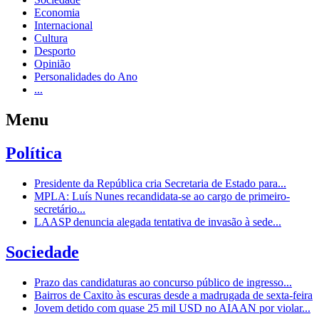
Economia
Internacional
Cultura
Desporto
Opinião
Personalidades do Ano
...
Menu
Política
Presidente da República cria Secretaria de Estado para...
MPLA: Luís Nunes recandidata-se ao cargo de primeiro-
secretário...
LAASP denuncia alegada tentativa de invasão à sede...
Sociedade
Prazo das candidaturas ao concurso público de ingresso...
Bairros de Caxito às escuras desde a madrugada de sexta-feira
Jovem detido com quase 25 mil USD no AIAAN por violar...