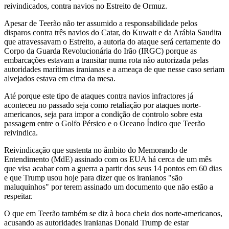
reivindicados, contra navios no Estreito de Ormuz.
Apesar de Teerão não ter assumido a responsabilidade pelos
disparos contra três navios do Catar, do Kuwait e da Arábia Saudita
que atravessavam o Estreito, a autoria do ataque será certamente do
Corpo da Guarda Revolucionária do Irão (IRGC) porque as
embarcações estavam a transitar numa rota não autorizada pelas
autoridades marítimas iranianas e a ameaça de que nesse caso seriam
alvejados estava em cima da mesa.
Até porque este tipo de ataques contra navios infractores já
aconteceu no passado seja como retaliação por ataques norte-
americanos, seja para impor a condição de controlo sobre esta
passagem entre o Golfo Pérsico e o Oceano Índico que Teerão
reivindica.
Reivindicação que sustenta no âmbito do Memorando de
Entendimento (MdE) assinado com os EUA há cerca de um mês
que visa acabar com a guerra a partir dos seus 14 pontos em 60 dias
e que Trump usou hoje para dizer que os iranianos "são
maluquinhos" por terem assinado um documento que não estão a
respeitar.
O que em Teerão também se diz à boca cheia dos norte-americanos,
acusando as autoridades iranianas Donald Trump de estar