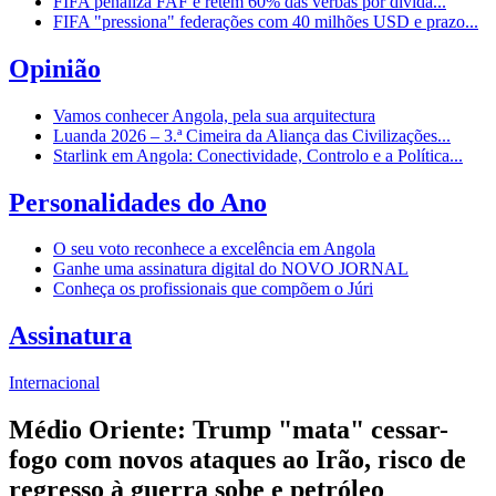
FIFA penaliza FAF e retém 60% das verbas por dívida...
FIFA "pressiona" federações com 40 milhões USD e prazo...
Opinião
Vamos conhecer Angola, pela sua arquitectura
Luanda 2026 – 3.ª Cimeira da Aliança das Civilizações...
Starlink em Angola: Conectividade, Controlo e a Política...
Personalidades do Ano
O seu voto reconhece a excelência em Angola
Ganhe uma assinatura digital do NOVO JORNAL
Conheça os profissionais que compõem o Júri
Assinatura
Internacional
Médio Oriente: Trump "mata" cessar-
fogo com novos ataques ao Irão, risco de
regresso à guerra sobe e petróleo