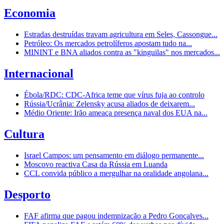
Economia
Estradas destruídas travam agricultura em Seles, Cassongue...
Petróleo: Os mercados petrolíferos apostam tudo na...
MININT e BNA aliados contra as "kinguilas" nos mercados...
Internacional
Ébola/RDC: CDC-Africa teme que vírus fuja ao controlo
Rússia/Ucrânia: Zelensky acusa aliados de deixarem...
Médio Oriente: Irão ameaça presença naval dos EUA na...
Cultura
Israel Campos: um pensamento em diálogo permanente...
Moscovo reactiva Casa da Rússia em Luanda
CCL convida público a mergulhar na oralidade angolana...
Desporto
FAF afirma que pagou indemnização a Pedro Gonçalves...