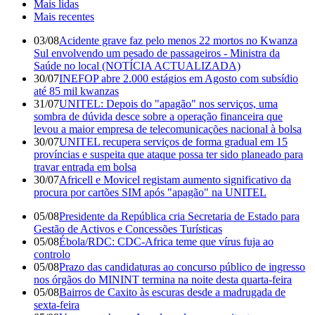
Mais lidas
Mais recentes
03/08
Acidente grave faz pelo menos 22 mortos no Kwanza
Sul envolvendo um pesado de passageiros - Ministra da
Saúde no local (NOTÍCIA ACTUALIZADA)
30/07
INEFOP abre 2.000 estágios em Agosto com subsídio
até 85 mil kwanzas
31/07
UNITEL: Depois do "apagão" nos serviços, uma
sombra de dúvida desce sobre a operação financeira que
levou a maior empresa de telecomunicações nacional à bolsa
30/07
UNITEL recupera serviços de forma gradual em 15
províncias e suspeita que ataque possa ter sido planeado para
travar entrada em bolsa
30/07
Africell e Movicel registam aumento significativo da
procura por cartões SIM após "apagão" na UNITEL
05/08
Presidente da República cria Secretaria de Estado para
Gestão de Activos e Concessões Turísticas
05/08
Ébola/RDC: CDC-Africa teme que vírus fuja ao
controlo
05/08
Prazo das candidaturas ao concurso público de ingresso
nos órgãos do MININT termina na noite desta quarta-feira
05/08
Bairros de Caxito às escuras desde a madrugada de
sexta-feira