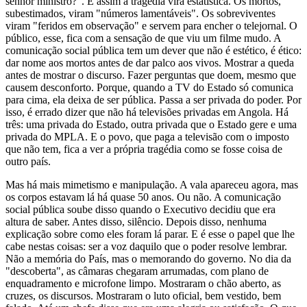
senhor ministro?". E assim a tragédia vira estatística. Os mortos,
subestimados, viram "números lamentáveis". Os sobreviventes
viram "feridos em observação" e servem para encher o telejornal. O
público, esse, fica com a sensação de que viu um filme mudo. A
comunicação social pública tem um dever que não é estético, é ético:
dar nome aos mortos antes de dar palco aos vivos. Mostrar a queda
antes de mostrar o discurso. Fazer perguntas que doem, mesmo que
causem desconforto. Porque, quando a TV do Estado só comunica
para cima, ela deixa de ser pública. Passa a ser privada do poder. Por
isso, é errado dizer que não há televisões privadas em Angola. Há
três: uma privada do Estado, outra privada que o Estado gere e uma
privada do MPLA. E o povo, que paga a televisão com o imposto
que não tem, fica a ver a própria tragédia como se fosse coisa de
outro país.
Mas há mais mimetismo e manipulação. A vala apareceu agora, mas
os corpos estavam lá há quase 50 anos. Ou não. A comunicação
social pública soube disso quando o Executivo decidiu que era
altura de saber. Antes disso, silêncio. Depois disso, nenhuma
explicação sobre como eles foram lá parar. E é esse o papel que lhe
cabe nestas coisas: ser a voz daquilo que o poder resolve lembrar.
Não a memória do País, mas o memorando do governo. No dia da
"descoberta", as câmaras chegaram arrumadas, com plano de
enquadramento e microfone limpo. Mostraram o chão aberto, as
cruzes, os discursos. Mostraram o luto oficial, bem vestido, bem