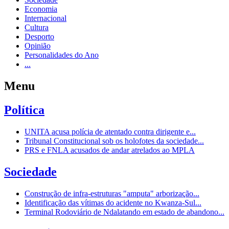
Economia
Internacional
Cultura
Desporto
Opinião
Personalidades do Ano
...
Menu
Política
UNITA acusa polícia de atentado contra dirigente e...
Tribunal Constitucional sob os holofotes da sociedade...
PRS e FNLA acusados de andar atrelados ao MPLA
Sociedade
Construção de infra-estruturas "amputa" arborização...
Identificação das vítimas do acidente no Kwanza-Sul...
Terminal Rodoviário de Ndalatando em estado de abandono...