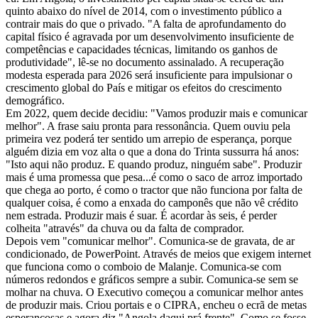
quinto abaixo do nível de 2014, com o investimento público a
contrair mais do que o privado. "A falta de aprofundamento do
capital físico é agravada por um desenvolvimento insuficiente de
competências e capacidades técnicas, limitando os ganhos de
produtividade", lê-se no documento assinalado. A recuperação
modesta esperada para 2026 será insuficiente para impulsionar o
crescimento global do País e mitigar os efeitos do crescimento
demográfico.
Em 2022, quem decide decidiu: "Vamos produzir mais e comunicar
melhor". A frase saiu pronta para ressonância. Quem ouviu pela
primeira vez poderá ter sentido um arrepio de esperança, porque
alguém dizia em voz alta o que a dona do Trinta sussurra há anos:
"Isto aqui não produz. E quando produz, ninguém sabe". Produzir
mais é uma promessa que pesa...é como o saco de arroz importado
que chega ao porto, é como o tractor que não funciona por falta de
qualquer coisa, é como a enxada do camponês que não vê crédito
nem estrada. Produzir mais é suar. É acordar às seis, é perder
colheita "através" da chuva ou da falta de comprador.
Depois vem "comunicar melhor". Comunica-se de gravata, de ar
condicionado, de PowerPoint. Através de meios que exigem internet
que funciona como o comboio de Malanje. Comunica-se com
números redondos e gráficos sempre a subir. Comunica-se sem se
molhar na chuva. O Executivo começou a comunicar melhor antes
de produzir mais. Criou portais e o CIPRA, encheu o ecrã de metas
esperançosas e agora diz "Angola daqui prá frente". Como se fosse