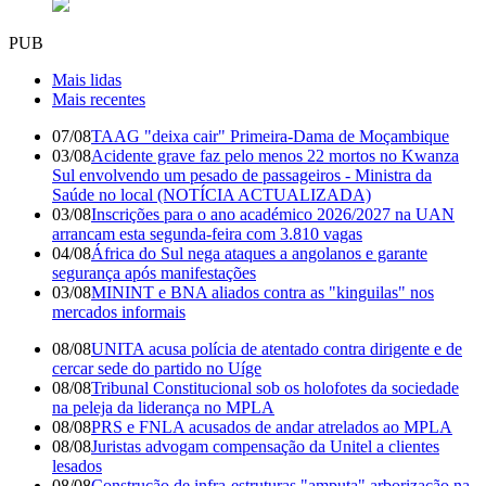
PUB
Mais lidas
Mais recentes
07/08
TAAG "deixa cair" Primeira-Dama de Moçambique
03/08
Acidente grave faz pelo menos 22 mortos no Kwanza
Sul envolvendo um pesado de passageiros - Ministra da
Saúde no local (NOTÍCIA ACTUALIZADA)
03/08
Inscrições para o ano académico 2026/2027 na UAN
arrancam esta segunda-feira com 3.810 vagas
04/08
África do Sul nega ataques a angolanos e garante
segurança após manifestações
03/08
MININT e BNA aliados contra as "kinguilas" nos
mercados informais
08/08
UNITA acusa polícia de atentado contra dirigente e de
cercar sede do partido no Uíge
08/08
Tribunal Constitucional sob os holofotes da sociedade
na peleja da liderança no MPLA
08/08
PRS e FNLA acusados de andar atrelados ao MPLA
08/08
Juristas advogam compensação da Unitel a clientes
lesados
08/08
Construção de infra-estruturas "amputa" arborização na