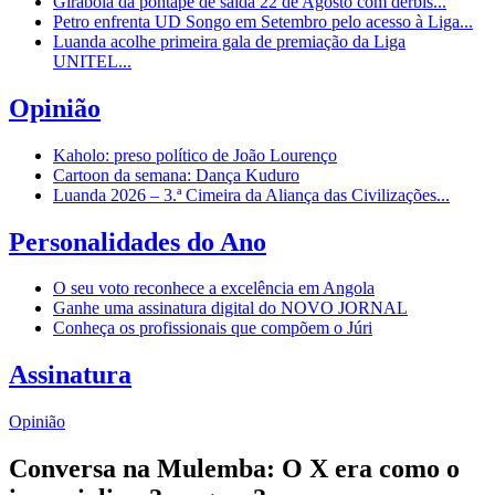
Girabola dá pontapé de saída 22 de Agosto com dérbis...
Petro enfrenta UD Songo em Setembro pelo acesso à Liga...
Luanda acolhe primeira gala de premiação da Liga
UNITEL...
Opinião
Kaholo: preso político de João Lourenço
Cartoon da semana: Dança Kuduro
Luanda 2026 – 3.ª Cimeira da Aliança das Civilizações...
Personalidades do Ano
O seu voto reconhece a excelência em Angola
Ganhe uma assinatura digital do NOVO JORNAL
Conheça os profissionais que compõem o Júri
Assinatura
Opinião
Conversa na Mulemba: O X era como o