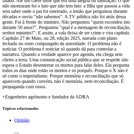
falado. Até um chefe disse que era uma alegria ou satisfação. O que
não mostraram foi o luto que não tem fato: a filha que passou a vida
sem saber onde o pai foi enterrado, o irmão que perguntou durante
décadas e ouviu "não sabemos". A TV pública não foi atrás dessa
gente. Foi à frente do ministro. Não perguntou "quem escondeu isto
durante 50 anos?". Perguntou "qual é a mensagem de reconciliação,
senhor ministro?". E assim, a vala deixa de ser crime e vira capítulo.
Capítulo 27 de Maio, ou 28, edição 2025, narrada com plano
fechado no rosto compungido da autoridade. O problema não é
noticiar. O problema é noticiar só quando dá para controlar a
narrativa. Quando a verdade aparece por agenda, ela chega sem
cheiro a terra. Uma comunicação social pública que se respeite não
espera o Estado desenterrar os mortos para falar deles. Ela pergunta
todos os dias onde estão os mortos e os porquês. Porque o X não é
só como o imperialismo. Porque memória e reconciliação que só
aparecem quando convém, não é memória, nem reconciliação. É
propaganda com ossos.
+Engenheiro agrónomo e fundador da ADRA
Tópicos relacionados
Opinião