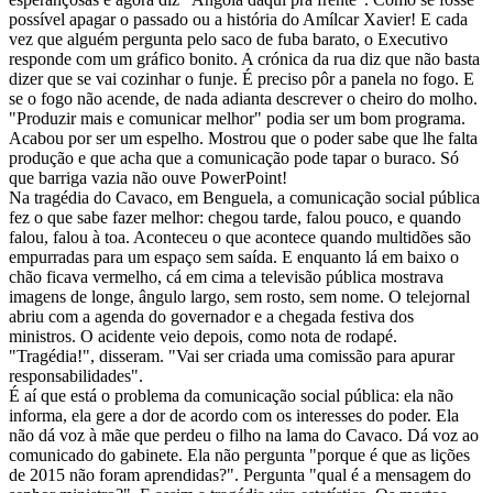
possível apagar o passado ou a história do Amílcar Xavier! E cada
vez que alguém pergunta pelo saco de fuba barato, o Executivo
responde com um gráfico bonito. A crónica da rua diz que não basta
dizer que se vai cozinhar o funje. É preciso pôr a panela no fogo. E
se o fogo não acende, de nada adianta descrever o cheiro do molho.
"Produzir mais e comunicar melhor" podia ser um bom programa.
Acabou por ser um espelho. Mostrou que o poder sabe que lhe falta
produção e que acha que a comunicação pode tapar o buraco. Só
que barriga vazia não ouve PowerPoint!
Na tragédia do Cavaco, em Benguela, a comunicação social pública
fez o que sabe fazer melhor: chegou tarde, falou pouco, e quando
falou, falou à toa. Aconteceu o que acontece quando multidões são
empurradas para um espaço sem saída. E enquanto lá em baixo o
chão ficava vermelho, cá em cima a televisão pública mostrava
imagens de longe, ângulo largo, sem rosto, sem nome. O telejornal
abriu com a agenda do governador e a chegada festiva dos
ministros. O acidente veio depois, como nota de rodapé.
"Tragédia!", disseram. "Vai ser criada uma comissão para apurar
responsabilidades".
É aí que está o problema da comunicação social pública: ela não
informa, ela gere a dor de acordo com os interesses do poder. Ela
não dá voz à mãe que perdeu o filho na lama do Cavaco. Dá voz ao
comunicado do gabinete. Ela não pergunta "porque é que as lições
de 2015 não foram aprendidas?". Pergunta "qual é a mensagem do