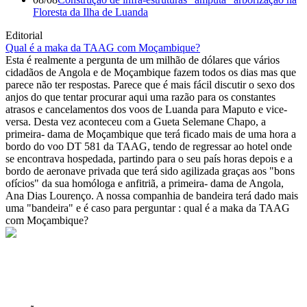
Floresta da Ilha de Luanda
Editorial
Qual é a maka da TAAG com Moçambique?
Esta é realmente a pergunta de um milhão de dólares que vários
cidadãos de Angola e de Moçambique fazem todos os dias mas que
parece não ter respostas. Parece que é mais fácil discutir o sexo dos
anjos do que tentar procurar aqui uma razão para os constantes
atrasos e cancelamentos dos voos de Luanda para Maputo e vice-
versa. Desta vez aconteceu com a Gueta Selemane Chapo, a
primeira- dama de Moçambique que terá ficado mais de uma hora a
bordo do voo DT 581 da TAAG, tendo de regressar ao hotel onde
se encontrava hospedada, partindo para o seu país horas depois e a
bordo de aeronave privada que terá sido agilizada graças aos "bons
ofícios" da sua homóloga e anfitriã, a primeira- dama de Angola,
Ana Dias Lourenço. A nossa companhia de bandeira terá dado mais
uma "bandeira" e é caso para perguntar : qual é a maka da TAAG
com Moçambique?
© Novo Jornal, 2026
Todos os direitos reservados
Fundado em 2008