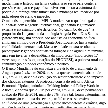
modernizar o Estado; na leitura crítica, isso serve para conter a
pressão e ocupar o espaço discursivo sem alterar a estrutura de
poder. A diferença entre mimetismo e mudança real mede-se por
indicadores de efeito e impacto.
O mimetismo permitiu ao MPLA modernizar o quadro legal e
alinhar-se com a agenda internacional, ganhando legitimidade
externa e esvaziando parte da crítica. No cacimbo de 2024, a
propósito do lançamento da antologia Angola Pós - Dos Santos
(www.cmi.no), um conceituado analista da economia política
angolana afirmou que o Presidente João Lourenço havia ganho
credibilidade internacional. Mas a realidade mostra resultados
preocupantes: ganhos pontuais na inflação e na agricultura familiar,
mas sem inverter a dependência da importação (importações 17
vezes superiores às exportações do PRODESI), a pobreza rural e a
centralização do poder económico e político.
O Banco Mundial reviu em baixa a previsão de crescimento de
Angola para 2,4%, em 2026, e estima que se mantenha abaixo de
3%, em 2027, devido à evolução do sector petrolífero e ao impacto
dos choques externos. A projecção consta do relatório Africa
Economic Update, intitulado "Making Industrial Policy Work in
Africa", e aponta que o PIB per capita, em 2026, deve permanecer
abaixo do PIB de 2014, mais de 25% . Para tal, foram determinantes
a contracção contínua do sector petrolífero e os sucessivos
equívocos de uma governação e gestão incompetente e errática, digo
eu. Em Angola, o investimento per capita situa-se cerca de um