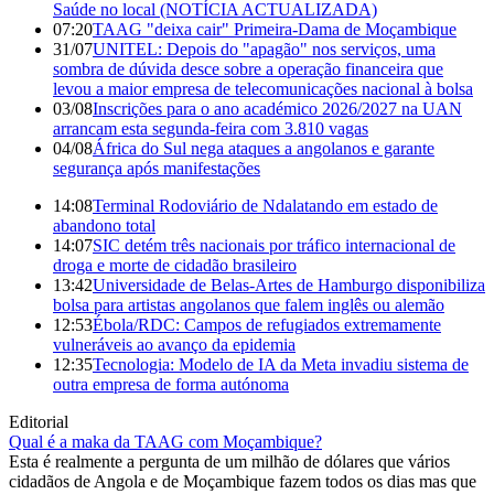
Saúde no local (NOTÍCIA ACTUALIZADA)
07:20
TAAG "deixa cair" Primeira-Dama de Moçambique
31/07
UNITEL: Depois do "apagão" nos serviços, uma
sombra de dúvida desce sobre a operação financeira que
levou a maior empresa de telecomunicações nacional à bolsa
03/08
Inscrições para o ano académico 2026/2027 na UAN
arrancam esta segunda-feira com 3.810 vagas
04/08
África do Sul nega ataques a angolanos e garante
segurança após manifestações
14:08
Terminal Rodoviário de Ndalatando em estado de
abandono total
14:07
SIC detém três nacionais por tráfico internacional de
droga e morte de cidadão brasileiro
13:42
Universidade de Belas-Artes de Hamburgo disponibiliza
bolsa para artistas angolanos que falem inglês ou alemão
12:53
Ébola/RDC: Campos de refugiados extremamente
vulneráveis ao avanço da epidemia
12:35
Tecnologia: Modelo de IA da Meta invadiu sistema de
outra empresa de forma autónoma
Editorial
Qual é a maka da TAAG com Moçambique?
Esta é realmente a pergunta de um milhão de dólares que vários
cidadãos de Angola e de Moçambique fazem todos os dias mas que