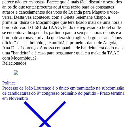
parece não ter respostas. Parece que é mais fácil discutir o sexo dos
anjos do que tentar procurar aqui uma razão para os constantes
atrasos e cancelamentos dos voos de Luanda para Maputo e vice-
versa. Desta vez aconteceu com a Gueta Selemane Chapo, a
primeira- dama de Moçambique que terá ficado mais de uma hora a
bordo do voo DT 581 da TAAG, tendo de regressar ao hotel onde
se encontrava hospedada, partindo para o seu país horas depois e a
bordo de aeronave privada que terá sido agilizada graças aos "bons
ofícios" da sua homóloga e anfitriã, a primeira- dama de Angola,
Ana Dias Lourenço. A nossa companhia de bandeira terá dado mais
uma "bandeira" e é caso para perguntar : qual é a maka da TAAG
com Moçambique?
Relacionados
Política
Processo de João Lourenço é o único em tramitação na subcomissão
de candidaturas do 9º congresso ordinário do partido - Prazo termina
em Novembro