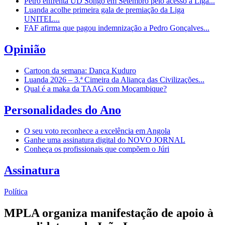
Petro enfrenta UD Songo em Setembro pelo acesso à Liga...
Luanda acolhe primeira gala de premiação da Liga
UNITEL...
FAF afirma que pagou indemnização a Pedro Gonçalves...
Opinião
Cartoon da semana: Dança Kuduro
Luanda 2026 – 3.ª Cimeira da Aliança das Civilizações...
Qual é a maka da TAAG com Moçambique?
Personalidades do Ano
O seu voto reconhece a excelência em Angola
Ganhe uma assinatura digital do NOVO JORNAL
Conheça os profissionais que compõem o Júri
Assinatura
Política
MPLA organiza manifestação de apoio à