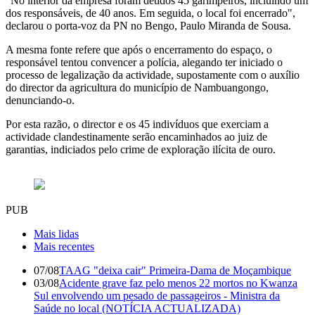
"No interior da empresa foram detidos 45 garimpeiros, incluindo um
dos responsáveis, de 40 anos. Em seguida, o local foi encerrado",
declarou o porta-voz da PN no Bengo, Paulo Miranda de Sousa.
A mesma fonte refere que após o encerramento do espaço, o
responsável tentou convencer a polícia, alegando ter iniciado o
processo de legalização da actividade, supostamente com o auxílio
do director da agricultura do município de Nambuangongo,
denunciando-o.
Por esta razão, o director e os 45 indivíduos que exerciam a
actividade clandestinamente serão encaminhados ao juiz de
garantias, indiciados pelo crime de exploração ilícita de ouro.
PUB
Mais lidas
Mais recentes
07/08
TAAG "deixa cair" Primeira-Dama de Moçambique
03/08
Acidente grave faz pelo menos 22 mortos no Kwanza
Sul envolvendo um pesado de passageiros - Ministra da
Saúde no local (NOTÍCIA ACTUALIZADA)