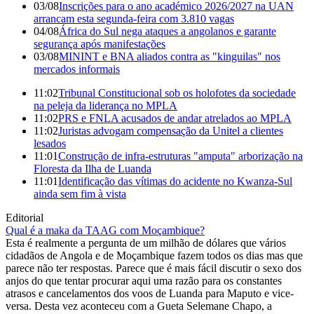
03/08
Inscrições para o ano académico 2026/2027 na UAN
arrancam esta segunda-feira com 3.810 vagas
04/08
África do Sul nega ataques a angolanos e garante
segurança após manifestações
03/08
MININT e BNA aliados contra as "kinguilas" nos
mercados informais
11:02
Tribunal Constitucional sob os holofotes da sociedade
na peleja da liderança no MPLA
11:02
PRS e FNLA acusados de andar atrelados ao MPLA
11:02
Juristas advogam compensação da Unitel a clientes
lesados
11:01
Construção de infra-estruturas "amputa" arborização na
Floresta da Ilha de Luanda
11:01
Identificação das vítimas do acidente no Kwanza-Sul
ainda sem fim à vista
Editorial
Qual é a maka da TAAG com Moçambique?
Esta é realmente a pergunta de um milhão de dólares que vários
cidadãos de Angola e de Moçambique fazem todos os dias mas que
parece não ter respostas. Parece que é mais fácil discutir o sexo dos
anjos do que tentar procurar aqui uma razão para os constantes
atrasos e cancelamentos dos voos de Luanda para Maputo e vice-
versa. Desta vez aconteceu com a Gueta Selemane Chapo, a