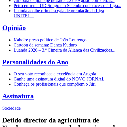
Girabola dá pontapé de saída 22 de Agosto com dérbis...
Petro enfrenta UD Songo em Setembro pelo acesso à Liga...
Luanda acolhe primeira gala de premiação da Liga
UNITEL...
Opinião
Kaholo: preso político de João Lourenço
Cartoon da semana: Dança Kuduro
Luanda 2026 – 3.ª Cimeira da Aliança das Civilizações...
Personalidades do Ano
O seu voto reconhece a excelência em Angola
Ganhe uma assinatura digital do NOVO JORNAL
Conheça os profissionais que compõem o Júri
Assinatura
Sociedade
Detido director da agricultura de