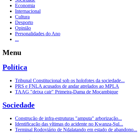
Economia
Internacional
Cultura
Desporto
Opinião
Personalidades do Ano
...
Menu
Política
Tribunal Constitucional sob os holofotes da sociedade...
PRS e FNLA acusados de andar atrelados ao MPLA
TAAG "deixa cair" Primeira-Dama de Moçambique
Sociedade
Construção de infra-estruturas "amputa" arborização...
Identificação das vítimas do acidente no Kwanza-Sul...
Terminal Rodoviário de Ndalatando em estado de abandono...