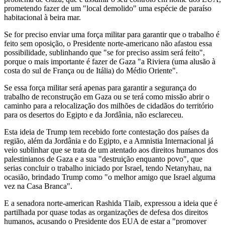
prometendo fazer de um "local demolido" uma espécie de paraíso
habitacional à beira mar.
Se for preciso enviar uma força militar para garantir que o trabalho é
feito sem oposição, o Presidente norte-americano não afastou essa
possibilidade, sublinhando que "se for preciso assim será feito",
porque o mais importante é fazer de Gaza "a Riviera (uma alusão à
costa do sul de França ou de Itália) do Médio Oriente".
Se essa força militar será apenas para garantir a segurança do
trabalho de reconstrução em Gaza ou se terá como missão abrir o
caminho para a relocalização dos milhões de cidadãos do território
para os desertos do Egipto e da Jordânia, não esclareceu.
Esta ideia de Trump tem recebido forte contestação dos países da
região, além da Jordânia e do Egipto, e a Amnistia Internacional já
veio sublinhar que se trata de um atentado aos direitos humanos dos
palestinianos de Gaza e a sua "destruição enquanto povo", que
serias concluir o trabalho iniciado por Israel, tendo Netanyhau, na
ocasião, brindado Trump como "o melhor amigo que Israel alguma
vez na Casa Branca".
E a senadora norte-american Rashida Tlaib, expressou a ideia que é
partilhada por quase todas as organizações de defesa dos direitos
humanos, acusando o Presidente dos EUA de estar a "promover