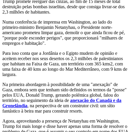
Trump promete reerguer das cinzas, ao fim de 15 meses de total
destruição pelas bombas israelitas, desde que consiga livrar-se dos
2,3 milhões de habitantes.
Numa conferência de imprensa em Washington, ao lado do
primeiro-ministro Benjamin Netanyhau, o Presidente norte-
americano prometeu limpar gaza, demolir o que ainda ficou de pé,
"porque pode esconder perigos", que proporcionará "milhares de
empregos e habitação".
Para isso conta que a Jordânia e o Egipto mudem de opinião e
aceitem receber nos seus desertos os 2,3 milhões de palestinianos
que habitam na Faixa de Gaza, um território com 365 kms2, com
uma faixa de 40 kms ao longo do Mar Mediterrâneo, com 9 kms de
largura.
Na primeira abordagem à possibilidade de uma "anexação" de
Gaza, embora sem que tenham sido definidos os termos da "posse"
pelos EUA, Donald Trump, gerando polémica global, falou do
território, no seguimento da ideia de
anexação do Canadá e da
Gronelândia
, na perspectiva de um construtor civil: um sítio
fantástico à beira mar para construir resorts.
Agora, aproveitando a presença de Netanyhau em Washington,
Trump foi mais longe e disse haver apenas uma forma de resolver o
problema de Gaza, que é assumir o seu controlo em nome dos EUA,