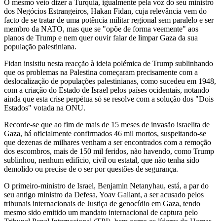
O mesmo veio dizer a Turquia, igualmente pela voz do seu ministro
dos Negócios Estrangeiros, Hakan Fidan, cuja relevância vem do
facto de se tratar de uma potência militar regional sem paralelo e ser
membro da NATO, mas que se "opõe de forma veemente" aos
planos de Trump e nem quer ouvir falar de limpar Gaza da sua
população palestiniana.
Fidan insistiu nesta reacção à ideia polémica de Trump sublinhando
que os problemas na Palestina começaram precisamente com a
deslocalização de populações palestinianas, como sucedeu em 1948,
com a criação do Estado de Israel pelos países ocidentais, notando
ainda que esta crise perpétua só se resolve com a solução dos "Dois
Estados" votada na ONU.
Recorde-se que ao fim de mais de 15 meses de invasão israelita de
Gaza, há oficialmente confirmados 46 mil mortos, suspeitando-se
que dezenas de milhares venham a ser encontrados com a remoção
dos escombros, mais de 150 mil feridos, não havendo, como Trump
sublinhou, nenhum edifício, civil ou estatal, que não tenha sido
demolido ou precise de o ser por questões de segurança.
O primeiro-ministro de Israel, Benjamin Netanyhau, está, a par do
seu antigo ministro da Defesa, Yoav Gallant, a ser acusado pelos
tribunais internacionais de Justiça de genocídio em Gaza, tendo
mesmo sido emitido um mandato internacional de captura pelo