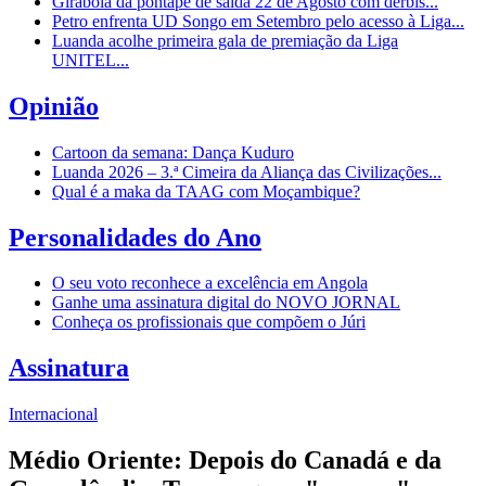
Girabola dá pontapé de saída 22 de Agosto com dérbis...
Petro enfrenta UD Songo em Setembro pelo acesso à Liga...
Luanda acolhe primeira gala de premiação da Liga
UNITEL...
Opinião
Cartoon da semana: Dança Kuduro
Luanda 2026 – 3.ª Cimeira da Aliança das Civilizações...
Qual é a maka da TAAG com Moçambique?
Personalidades do Ano
O seu voto reconhece a excelência em Angola
Ganhe uma assinatura digital do NOVO JORNAL
Conheça os profissionais que compõem o Júri
Assinatura
Internacional
Médio Oriente: Depois do Canadá e da