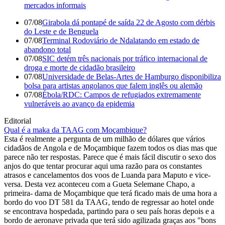
mercados informais
07/08
Girabola dá pontapé de saída 22 de Agosto com dérbis
do Leste e de Benguela
07/08
Terminal Rodoviário de Ndalatando em estado de
abandono total
07/08
SIC detém três nacionais por tráfico internacional de
droga e morte de cidadão brasileiro
07/08
Universidade de Belas-Artes de Hamburgo disponibiliza
bolsa para artistas angolanos que falem inglês ou alemão
07/08
Ébola/RDC: Campos de refugiados extremamente
vulneráveis ao avanço da epidemia
Editorial
Qual é a maka da TAAG com Moçambique?
Esta é realmente a pergunta de um milhão de dólares que vários
cidadãos de Angola e de Moçambique fazem todos os dias mas que
parece não ter respostas. Parece que é mais fácil discutir o sexo dos
anjos do que tentar procurar aqui uma razão para os constantes
atrasos e cancelamentos dos voos de Luanda para Maputo e vice-
versa. Desta vez aconteceu com a Gueta Selemane Chapo, a
primeira- dama de Moçambique que terá ficado mais de uma hora a
bordo do voo DT 581 da TAAG, tendo de regressar ao hotel onde
se encontrava hospedada, partindo para o seu país horas depois e a
bordo de aeronave privada que terá sido agilizada graças aos "bons