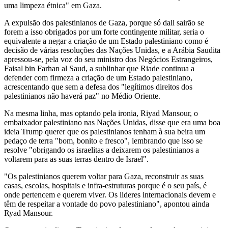
uma limpeza étnica" em Gaza.
A expulsão dos palestinianos de Gaza, porque só dali sairão se
forem a isso obrigados por um forte contingente militar, seria o
equivalente a negar a criação de um Estado palestiniano como é
decisão de várias resoluções das Nações Unidas, e a Arábia Saudita
apressou-se, pela voz do seu ministro dos Negócios Estrangeiros,
Faisal bin Farhan al Saud, a sublinhar que Riade continua a
defender com firmeza a criação de um Estado palestiniano,
acrescentando que sem a defesa dos "legítimos direitos dos
palestinianos não haverá paz" no Médio Oriente.
Na mesma linha, mas optando pela ironia, Riyad Mansour, o
embaixador palestiniano nas Nações Unidas, disse que era uma boa
ideia Trump querer que os palestinianos tenham à sua beira um
pedaço de terra "bom, bonito e fresco", lembrando que isso se
resolve "obrigando os israelitas a deixarem os palestinianos a
voltarem para as suas terras dentro de Israel".
"Os palestinianos querem voltar para Gaza, reconstruir as suas
casas, escolas, hospitais e infra-estruturas porque é o seu país, é
onde pertencem e querem viver. Os lideres internacionais devem e
têm de respeitar a vontade do povo palestiniano", apontou ainda
Ryad Mansour.