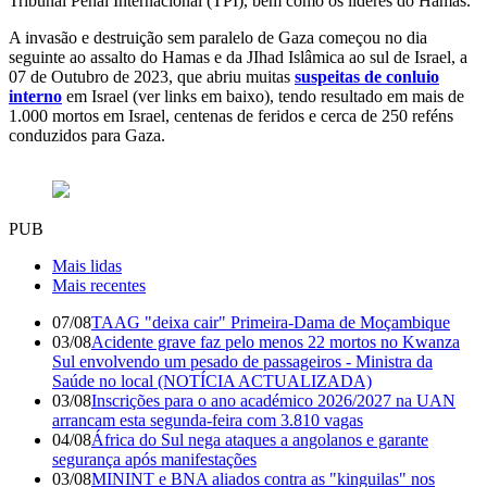
Tribunal Penal Internacional (TPI), bem como os líderes do Hamas.
A invasão e destruição sem paralelo de Gaza começou no dia
seguinte ao assalto do Hamas e da JIhad Islâmica ao sul de Israel, a
07 de Outubro de 2023, que abriu muitas
suspeitas de conluio
interno
em Israel (ver links em baixo), tendo resultado em mais de
1.000 mortos em Israel, centenas de feridos e cerca de 250 reféns
conduzidos para Gaza.
PUB
Mais lidas
Mais recentes
07/08
TAAG "deixa cair" Primeira-Dama de Moçambique
03/08
Acidente grave faz pelo menos 22 mortos no Kwanza
Sul envolvendo um pesado de passageiros - Ministra da
Saúde no local (NOTÍCIA ACTUALIZADA)
03/08
Inscrições para o ano académico 2026/2027 na UAN
arrancam esta segunda-feira com 3.810 vagas
04/08
África do Sul nega ataques a angolanos e garante
segurança após manifestações
03/08
MININT e BNA aliados contra as "kinguilas" nos