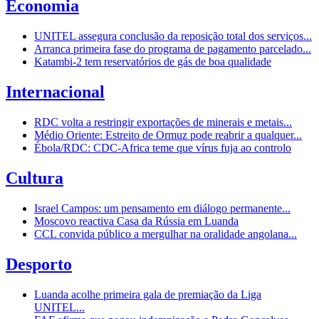
Economia
UNITEL assegura conclusão da reposição total dos serviços...
Arranca primeira fase do programa de pagamento parcelado...
Katambi-2 tem reservatórios de gás de boa qualidade
Internacional
RDC volta a restringir exportações de minerais e metais...
Médio Oriente: Estreito de Ormuz pode reabrir a qualquer...
Ébola/RDC: CDC-Africa teme que vírus fuja ao controlo
Cultura
Israel Campos: um pensamento em diálogo permanente...
Moscovo reactiva Casa da Rússia em Luanda
CCL convida público a mergulhar na oralidade angolana...
Desporto
Luanda acolhe primeira gala de premiação da Liga
UNITEL...