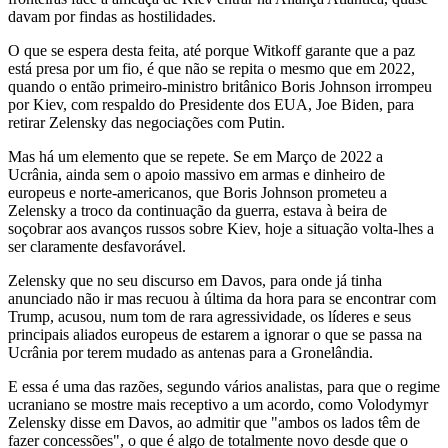
davam por findas as hostilidades.
O que se espera desta feita, até porque Witkoff garante que a paz
está presa por um fio, é que não se repita o mesmo que em 2022,
quando o então primeiro-ministro britânico Boris Johnson irrompeu
por Kiev, com respaldo do Presidente dos EUA, Joe Biden, para
retirar Zelensky das negociações com Putin.
Mas há um elemento que se repete. Se em Março de 2022 a
Ucrânia, ainda sem o apoio massivo em armas e dinheiro de
europeus e norte-americanos, que Boris Johnson prometeu a
Zelensky a troco da continuação da guerra, estava à beira de
soçobrar aos avanços russos sobre Kiev, hoje a situação volta-lhes a
ser claramente desfavorável.
Zelensky que no seu discurso em Davos, para onde já tinha
anunciado não ir mas recuou à última da hora para se encontrar com
Trump, acusou, num tom de rara agressividade, os líderes e seus
principais aliados europeus de estarem a ignorar o que se passa na
Ucrânia por terem mudado as antenas para a Gronelândia.
E essa é uma das razões, segundo vários analistas, para que o regime
ucraniano se mostre mais receptivo a um acordo, como Volodymyr
Zelensky disse em Davos, ao admitir que "ambos os lados têm de
fazer concessões", o que é algo de totalmente novo desde que o