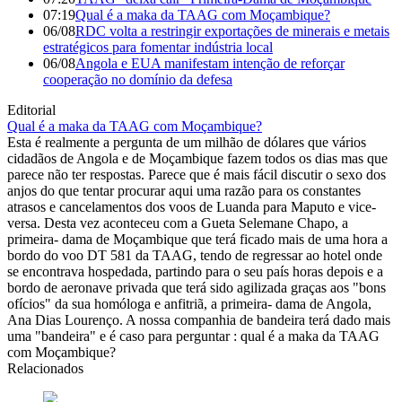
07:19
Qual é a maka da TAAG com Moçambique?
06/08
RDC volta a restringir exportações de minerais e metais
estratégicos para fomentar indústria local
06/08
Angola e EUA manifestam intenção de reforçar
cooperação no domínio da defesa
Editorial
Qual é a maka da TAAG com Moçambique?
Esta é realmente a pergunta de um milhão de dólares que vários
cidadãos de Angola e de Moçambique fazem todos os dias mas que
parece não ter respostas. Parece que é mais fácil discutir o sexo dos
anjos do que tentar procurar aqui uma razão para os constantes
atrasos e cancelamentos dos voos de Luanda para Maputo e vice-
versa. Desta vez aconteceu com a Gueta Selemane Chapo, a
primeira- dama de Moçambique que terá ficado mais de uma hora a
bordo do voo DT 581 da TAAG, tendo de regressar ao hotel onde
se encontrava hospedada, partindo para o seu país horas depois e a
bordo de aeronave privada que terá sido agilizada graças aos "bons
ofícios" da sua homóloga e anfitriã, a primeira- dama de Angola,
Ana Dias Lourenço. A nossa companhia de bandeira terá dado mais
uma "bandeira" e é caso para perguntar : qual é a maka da TAAG
com Moçambique?
Relacionados