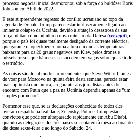
processo negocial inicial desmoronou sob a força do buldózer Boris
Johnson em Abril de 2022.
E este surpreendente regresso do conflito ucraniano ao topo da
agenda de Donald Trump parece estar intrinsecamente ligado ao
iminente colapso da Ucrânia, devido à situação desastrosa da sua
força militar, como admitiu o novo ministro da Defesa (
ver aqui
), e
porque o país foi quase totalmente desligado da corrente eléctrica,
que garante o aquecimento numa altura em que as temperaturas
baixaram para os 20 graus negativos em Kiev, pelos drones e
misseis russos que há meses se sucedem em vagas sobre quase todo
o território.
As coisas são de tal modo surpreendentes que Steve Witkoff, antes
de voar para Moscovo na quinta-feira desta semana, parecia estar
mais optimista que nunca, ao garantir aos jornalistas antes do
encontro com Putin que a paz na Ucrânia dependia apenas de "um
simples pormenor".
Pormenor esse que, se as declarações conhecidas de todos eles
tiveram respaldo na realidade, Zelensky, Putin e Trump estão
convictos que pode ser ultrapassado rapidamente em Abu Dhabi,
quando as delegações dos três países se sentarem à mesa ao final do
dia desta sexta-feira e ao longo do Sábado, 24.