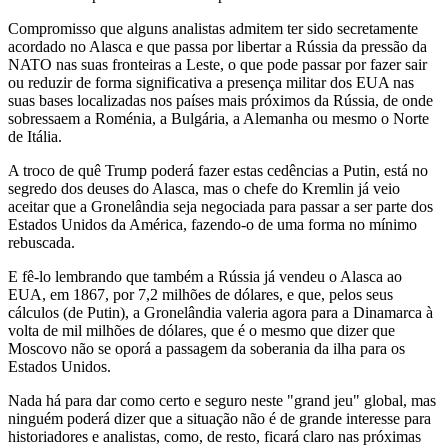
Compromisso que alguns analistas admitem ter sido secretamente
acordado no Alasca e que passa por libertar a Rússia da pressão da
NATO nas suas fronteiras a Leste, o que pode passar por fazer sair
ou reduzir de forma significativa a presença militar dos EUA nas
suas bases localizadas nos países mais próximos da Rússia, de onde
sobressaem a Roménia, a Bulgária, a Alemanha ou mesmo o Norte
de Itália.
A troco de quê Trump poderá fazer estas cedências a Putin, está no
segredo dos deuses do Alasca, mas o chefe do Kremlin já veio
aceitar que a Gronelândia seja negociada para passar a ser parte dos
Estados Unidos da América, fazendo-o de uma forma no mínimo
rebuscada.
E fê-lo lembrando que também a Rússia já vendeu o Alasca ao
EUA, em 1867, por 7,2 milhões de dólares, e que, pelos seus
cálculos (de Putin), a Gronelândia valeria agora para a Dinamarca à
volta de mil milhões de dólares, que é o mesmo que dizer que
Moscovo não se oporá a passagem da soberania da ilha para os
Estados Unidos.
Nada há para dar como certo e seguro neste "grand jeu" global, mas
ninguém poderá dizer que a situação não é de grande interesse para
historiadores e analistas, como, de resto, ficará claro nas próximas