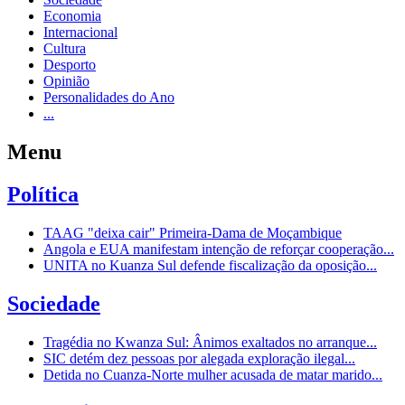
Economia
Internacional
Cultura
Desporto
Opinião
Personalidades do Ano
...
Menu
Política
TAAG "deixa cair" Primeira-Dama de Moçambique
Angola e EUA manifestam intenção de reforçar cooperação...
UNITA no Kuanza Sul defende fiscalização da oposição...
Sociedade
Tragédia no Kwanza Sul: Ânimos exaltados no arranque...
SIC detém dez pessoas por alegada exploração ilegal...
Detida no Cuanza-Norte mulher acusada de matar marido...