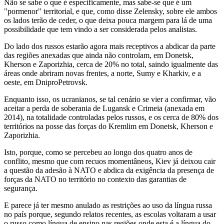
Não se sabe o que é especificamente, mas sabe-se que é um
"pormenor" territorial, e que, como disse Zelensky, sobre ele ambos
os lados terão de ceder, o que deixa pouca margem para lá de uma
possibilidade que tem vindo a ser considerada pelos analistas.
Do lado dos russos estarão agora mais receptivos a abdicar da parte
das regiões anexadas que ainda não controlam, em Donetsk,
Kherson e Zaporizhia, cerca de 20% no total, saindo igualmente das
áreas onde abriram novas frentes, a norte, Sumy e Kharkiv, e a
oeste, em DniproPetrovsk.
Enquanto isso, os ucranianos, se tal cenário se vier a confirmar, vão
aceitar a perda de soberania de Lugansk e Crimeia (anexada em
2014), na totalidade controladas pelos russos, e os cerca de 80% dos
territórios na posse das forças do Kremlim em Donetsk, Kherson e
Zaporizhia.
Isto, porque, como se percebeu ao longo dos quatro anos de
conflito, mesmo que com recuos momentâneos, Kiev já deixou cair
a questão da adesão à NATO e abdica da exigência da presença de
forças da NATO no território no contexto das garantias de
segurança.
E parece já ter mesmo anulado as restrições ao uso da língua russa
no país porque, segundo relatos recentes, as escolas voltaram a usar
o russo como língua de ensino nas regiões onde esta é a língua do