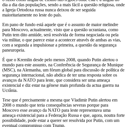
dia a dia das populações, sendo a mais fácil a questão religiosa, onde
a Igreja Ortodoxa russa nunca deixou de ser seguida
maioritariamente no leste do país.
Em pano de fundo está aquele que é o assunto de maior melindre
para Moscovo, actualmente, visto que a questão ucraniana, como
Putin tem dito amiúde, será resolvida de forma negociada ou pela
via militar, o que parece estar a acontecer através de ambas as vias,
com a segunda a impulsionar a primeira, a questão da segurança
paneuropeia.
É que o Kremlin desde pelo menos 2008, quando Putin alertou o
mundo para este assunto, na Conferência de Segurança de Munique
(MSC), na Alemanha, um fórum global para discussão de política de
segurança internacional, não abdica de ter uma resposta sobre os
avanços da NATO para leste, que considera ser uma ameaça
existencial e diz estar na génese mais profunda da actua guerra na
Ucrânia.
Tese que é precisamente a mesma que Vladimir Putin alertou em
2008 o mundo que teria consequências severas porque para
Moscovo esse avanço da NATO para leste representava uma
ameaça existencial para a Federação Russa e que, agora, noutra forte
possibilidade, pode estar a querer ser resolvida por Putin, com um
eventual compromisso com Trump.