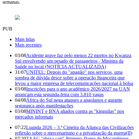
semanas.
PUB
Mais lidas
Mais recentes
03/08
Acidente grave faz pelo menos 22 mortos no Kwanza
Sul envolvendo um pesado de passageiros - Ministra da
Saúde no local (NOTÍCIA ACTUALIZADA)
31/07
UNITEL: Depois do "apagão" nos serviços, uma
sombra de dúvida desce sobre a operação financeira que
levou a maior empresa de telecomunicações nacional à bolsa
03/08
Inscrições para o ano académico 2026/2027 na UAN
arrancam esta segunda-feira com 3.810 vagas
04/08
África do Sul nega ataques a angolanos e garante
segurança após manifestações
03/08
MININT e BNA aliados contra as "kinguilas" nos
mercados informais
07:22
Luanda 2026 – 3.ª Cimeira da Aliança das Civilizações
reflexão sobre o mercenarismo e a privatização da guerra(II)
07:20
TAAG "deixa cair" Primeira-Dama de Moçambique