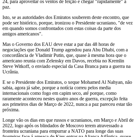
24, para aproveitar os ventos de feição e chegar "rapidamente" à
paz.
Isto, se as autoridades dos Emiratos souberem deste encontro, que
pode ser histórico, porque, ironizou o Presidente ucraniano, "de vez
em quando somos confrontados com estas coisas da parte dos
amigos americanos".
Mas o Governo dos EAU deve estar a par das 48 horas de
negociações que Donald Trump agendou para Abu Dhabi, com a
concordância de Vladimir Putin, que, quase à mesma hora que o
americano reunia com Zelensky em Davos, recebia no Kremlin
Steve Witkoff, o enviado especial da Casa Branca para a guerra na
Ucrânia.
E se o Presidente dos Emiratos, o xeque Mohamed Al Nahyan, não
sabia, agora já sabe, porque a notícia correu pelos media
internacionais como fogo em capim seco, até porque, como
raramente aconteceu nestes quatro anos de guerra, excepção feita
aos primeiros dias de Março de 2022, nunca a paz pareceu estar tão
próxima.
Longe vão os dias em que russos e ucranianos, em Março e Abril de
2022, logo após os blindados de Moscovo terem atravessado a
fronteira ucraniana para empurrar a NATO para longe das suas
fronteiras face á ameaça de Kiev entrar na Aliança Atlântica, quase