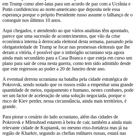
em Trump como abre-latas para um acordo de paz com a Ucrânia e
Putin confidenciou ao norte-americano que deposita nele essa
esperança porque o próprio Presidente russo assume o falhanço de o
conseguir nos últimos 10 anos.
Aqui chegados, e atendendo ao que vários analistas têm apontado,
parece que uma sucessão de acontecimentos, que vão da crise
económica interna à derrocada eleitoral desta semana, passando pela
obrigatoriedade de Trump se focar nas promessas eleitorais que lhe
deram a vitória, é possível que o imbróglio ucraniano seja agora
ainda mais secundário para a Casa Branca e que esteja em curso um
plano para sair de cena nesta guerra, como tem sido admitido desde
que este regressou ao poder a 20 de Janeiro deste ano.
A eventual derrota ucraniana na batalha pela cidade estratégica de
Pokrovsk, sendo notado que os russos estão a empenhar uma grande
quantidade de meios, equipamento e humano, nestes combates, pode
ser um factor de aceleração de uma solução negociada, porque o
risco de Kiev perder, nessa circunstância, ainda mais territórios, é
grande.
Para piorar o cenário do lado ucraniano, além das cidades de
Pokrovsk e MIrnohrad estarem à beira de cair, também a ainda mais
relevante cidade de Kupiansk, no mesmo eixo-fortaleza mas já na
região de Kharkiv, segundo as chefias militares russas, estará nas