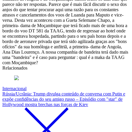
parece não ter respostas. Parece que é mais fácil discutir o sexo dos
anjos do que tentar procurar aqui uma razão para os constantes
atrasos e cancelamentos dos voos de Luanda para Maputo e vice-
versa. Desta vez aconteceu com a Gueta Selemane Chapo, a
primeira- dama de Moçambique que terá ficado mais de uma hora a
bordo do voo DT 581 da TAAG, tendo de regressar ao hotel onde
se encontrava hospedada, partindo para o seu país horas depois e a
bordo de aeronave privada que terá sido agilizada graças aos "bons
ofícios" da sua homóloga e anfitriã, a primeira- dama de Angola,
Ana Dias Lourenço. A nossa companhia de bandeira terá dado mais
uma "bandeira" e é caso para perguntar : qual é a maka da TAAG
com Moçambique?
Relacionados
Internacional
Rússia/Ucrânia: Trump divulga conteúdo de conversa com Putin e
expõe confidências do seu amigo russo – Episódio com "star" de
Hollywood mostra brechas nas forças de Kiev