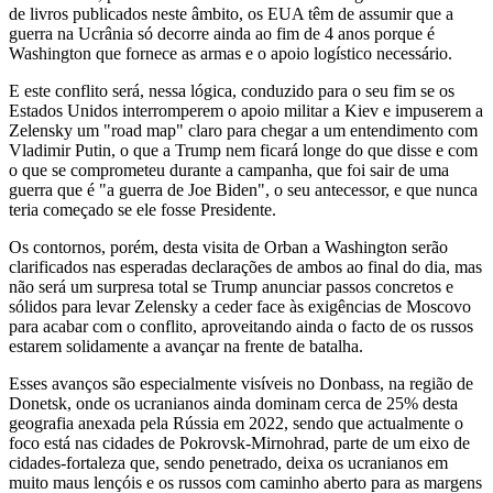
de livros publicados neste âmbito, os EUA têm de assumir que a
guerra na Ucrânia só decorre ainda ao fim de 4 anos porque é
Washington que fornece as armas e o apoio logístico necessário.
E este conflito será, nessa lógica, conduzido para o seu fim se os
Estados Unidos interromperem o apoio militar a Kiev e impuserem a
Zelensky um "road map" claro para chegar a um entendimento com
Vladimir Putin, o que a Trump nem ficará longe do que disse e com
o que se comprometeu durante a campanha, que foi sair de uma
guerra que é "a guerra de Joe Biden", o seu antecessor, e que nunca
teria começado se ele fosse Presidente.
Os contornos, porém, desta visita de Orban a Washington serão
clarificados nas esperadas declarações de ambos ao final do dia, mas
não será um surpresa total se Trump anunciar passos concretos e
sólidos para levar Zelensky a ceder face às exigências de Moscovo
para acabar com o conflito, aproveitando ainda o facto de os russos
estarem solidamente a avançar na frente de batalha.
Esses avanços são especialmente visíveis no Donbass, na região de
Donetsk, onde os ucranianos ainda dominam cerca de 25% desta
geografia anexada pela Rússia em 2022, sendo que actualmente o
foco está nas cidades de Pokrovsk-Mirnohrad, parte de um eixo de
cidades-fortaleza que, sendo penetrado, deixa os ucranianos em
muito maus lençóis e os russos com caminho aberto para as margens