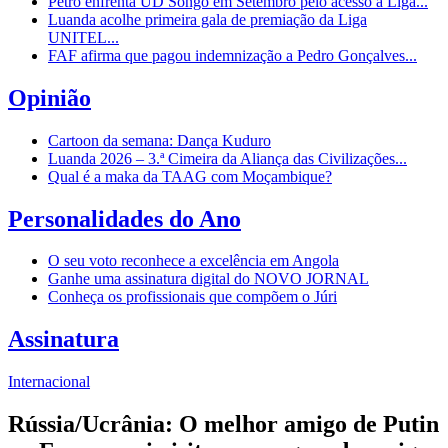
Petro enfrenta UD Songo em Setembro pelo acesso à Liga...
Luanda acolhe primeira gala de premiação da Liga
UNITEL...
FAF afirma que pagou indemnização a Pedro Gonçalves...
Opinião
Cartoon da semana: Dança Kuduro
Luanda 2026 – 3.ª Cimeira da Aliança das Civilizações...
Qual é a maka da TAAG com Moçambique?
Personalidades do Ano
O seu voto reconhece a excelência em Angola
Ganhe uma assinatura digital do NOVO JORNAL
Conheça os profissionais que compõem o Júri
Assinatura
Internacional
Rússia/Ucrânia: O melhor amigo de Putin