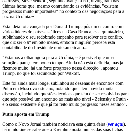
os russos, Steve Witkoff, segundo avança a RT, divulgaram nas
últimas horas que, mesmo contrariando as evidências, "existem
progressos muito importantes" no contexto das negociações para a
paz na Ucrânia.~
Esta ideia foi avançada por Donald Trump após um encontro com
vários líderes de países asiáticos na Casa Branca, esta quinta-feira,
sublinhando o seu redobrado empenho para resolver este conflito,
que diz ser o 9º em oito meses, embora ninguém perceba esta
contabilidade do Presidente norte-americano...
"Estamos a olhar agora para a Ucrânia, e é possível que uma
solução apareça em pouco tempo. Ainda não está definida, mas já
fizemos muito, há um forte progresso nessa direcção", apontou
Trump, no que foi secundado por Witkoff.
Este foi ainda mais longe, sublinhou as dezenas de encontros com
Putin em Moscovo este ano, notando que "tem havido muita
discussão, incluindo questões técnicas que têm de ser resolvidas para
que seja possível um encontro ao mais alto nível - Zelensky e Putin -
e o senso existente é que já foi feito muito progresso nesse sentido".
Putin aposta em Trump
Como o Novo Jornal também noticiava esta quinta-feira (
ver aqui
),
há muito que se sabe que o Kremlin aposta muitas das suas fichas