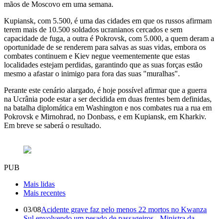
mãos de Moscovo em uma semana.
Kupiansk, com 5.500, é uma das cidades em que os russos afirmam
terem mais de 10.500 soldados ucranianos cercados e sem
capacidade de fuga, a outra é Pokrovsk, com 5.000, a quem deram a
oportunidade de se renderem para salvas as suas vidas, embora os
combates continuem e Kiev negue veementemente que estas
localidades estejam perdidas, garantindo que as suas forças estão
mesmo a afastar o inimigo para fora das suas "muralhas".
Perante este cenário alargado, é hoje possível afirmar que a guerra
na Ucrânia pode estar a ser decidida em duas frentes bem definidas,
na batalha diplomática em Washington e nos combates rua a rua em
Pokrovsk e Mirnohrad, no Donbass, e em Kupiansk, em Kharkiv.
Em breve se saberá o resultado.
PUB
Mais lidas
Mais recentes
03/08
Acidente grave faz pelo menos 22 mortos no Kwanza
Sul envolvendo um pesado de passageiros - Ministra da