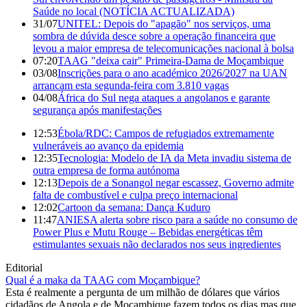
Saúde no local (NOTÍCIA ACTUALIZADA)
31/07
UNITEL: Depois do "apagão" nos serviços, uma
sombra de dúvida desce sobre a operação financeira que
levou a maior empresa de telecomunicações nacional à bolsa
07:20
TAAG "deixa cair" Primeira-Dama de Moçambique
03/08
Inscrições para o ano académico 2026/2027 na UAN
arrancam esta segunda-feira com 3.810 vagas
04/08
África do Sul nega ataques a angolanos e garante
segurança após manifestações
12:53
Ébola/RDC: Campos de refugiados extremamente
vulneráveis ao avanço da epidemia
12:35
Tecnologia: Modelo de IA da Meta invadiu sistema de
outra empresa de forma autónoma
12:13
Depois de a Sonangol negar escassez, Governo admite
falta de combustível e culpa preço internacional
12:02
Cartoon da semana: Dança Kuduro
11:47
ANIESA alerta sobre risco para a saúde no consumo de
Power Plus e Mutu Rouge – Bebidas energéticas têm
estimulantes sexuais não declarados nos seus ingredientes
Editorial
Qual é a maka da TAAG com Moçambique?
Esta é realmente a pergunta de um milhão de dólares que vários
cidadãos de Angola e de Moçambique fazem todos os dias mas que