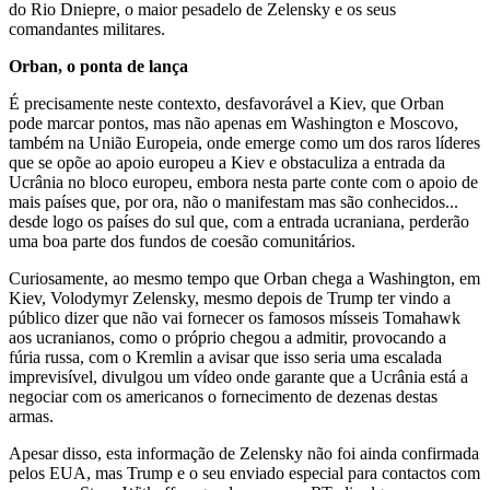
do Rio Dniepre, o maior pesadelo de Zelensky e os seus
comandantes militares.
Orban, o ponta de lança
É precisamente neste contexto, desfavorável a Kiev, que Orban
pode marcar pontos, mas não apenas em Washington e Moscovo,
também na União Europeia, onde emerge como um dos raros líderes
que se opõe ao apoio europeu a Kiev e obstaculiza a entrada da
Ucrânia no bloco europeu, embora nesta parte conte com o apoio de
mais países que, por ora, não o manifestam mas são conhecidos...
desde logo os países do sul que, com a entrada ucraniana, perderão
uma boa parte dos fundos de coesão comunitários.
Curiosamente, ao mesmo tempo que Orban chega a Washington, em
Kiev, Volodymyr Zelensky, mesmo depois de Trump ter vindo a
público dizer que não vai fornecer os famosos mísseis Tomahawk
aos ucranianos, como o próprio chegou a admitir, provocando a
fúria russa, com o Kremlin a avisar que isso seria uma escalada
imprevisível, divulgou um vídeo onde garante que a Ucrânia está a
negociar com os americanos o fornecimento de dezenas destas
armas.
Apesar disso, esta informação de Zelensky não foi ainda confirmada
pelos EUA, mas Trump e o seu enviado especial para contactos com