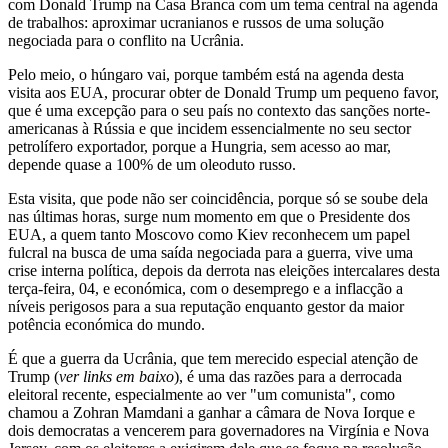
com Donald Trump na Casa Branca com um tema central na agenda
de trabalhos: aproximar ucranianos e russos de uma solução
negociada para o conflito na Ucrânia.
Pelo meio, o húngaro vai, porque também está na agenda desta
visita aos EUA, procurar obter de Donald Trump um pequeno favor,
que é uma excepção para o seu país no contexto das sanções norte-
americanas à Rússia e que incidem essencialmente no seu sector
petrolífero exportador, porque a Hungria, sem acesso ao mar,
depende quase a 100% de um oleoduto russo.
Esta visita, que pode não ser coincidência, porque só se soube dela
nas últimas horas, surge num momento em que o Presidente dos
EUA, a quem tanto Moscovo como Kiev reconhecem um papel
fulcral na busca de uma saída negociada para a guerra, vive uma
crise interna política, depois da derrota nas eleições intercalares desta
terça-feira, 04, e económica, com o desemprego e a inflacção a
níveis perigosos para a sua reputação enquanto gestor da maior
potência económica do mundo.
É que a guerra da Ucrânia, que tem merecido especial atenção de
Trump (
ver links em baixo
), é uma das razões para a derrocada
eleitoral recente, especialmente ao ver "um comunista", como
chamou a Zohran Mamdani a ganhar a câmara de Nova Iorque e
dois democratas a vencerem para governadores na Virgínia e Nova