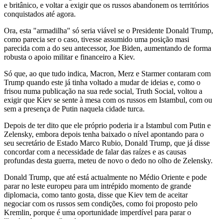
e britânico, e voltar a exigir que os russos abandonem os territórios
conquistados até agora.
Ora, esta "armadilha" só seria viável se o Presidente Donald Trump,
como parecia ser o caso, tivesse assumido uma posição masi
parecida com a do seu antecessor, Joe Biden, aumentando de forma
robusta o apoio militar e financeiro a Kiev.
Só que, ao que tudo indica, Macron, Merz e Starmer contaram com
Trump quando este já tinha voltado a mudar de ideias e, como o
frisou numa publicação na sua rede social, Truth Social, voltou a
exigir que Kiev se sente à mesa com os russos em Istambul, com ou
sem a presença de Putin naquela cidade turca.
Depois de ter dito que ele próprio poderia ir a Istambul com Putin e
Zelensky, embora depois tenha baixado o nível apontando para o
seu secretário de Estado Marco Rubio, Donald Trump, que já disse
concordar com a necessidade de falar das raízes e as causas
profundas desta guerra, meteu de novo o dedo no olho de Zelensky.
Donald Trump, que até está actualmente no Médio Oriente e pode
parar no leste europeu para um intrépido momento de grande
diplomacia, como tanto gosta, disse que Kiev tem de aceitar
negociar com os russos sem condições, como foi proposto pelo
Kremlin, porque é uma oportunidade imperdível para parar o