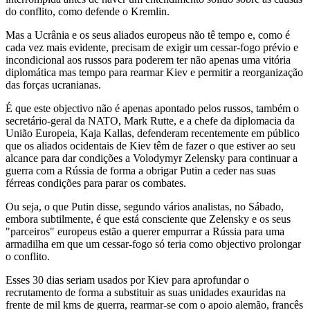
do conflito, como defende o Kremlin.
Mas a Ucrânia e os seus aliados europeus não tê tempo e, como é
cada vez mais evidente, precisam de exigir um cessar-fogo prévio e
incondicional aos russos para poderem ter não apenas uma vitória
diplomática mas tempo para rearmar Kiev e permitir a reorganização
das forças ucranianas.
É que este objectivo não é apenas apontado pelos russos, também o
secretário-geral da NATO, Mark Rutte, e a chefe da diplomacia da
União Europeia, Kaja Kallas, defenderam recentemente em público
que os aliados ocidentais de Kiev têm de fazer o que estiver ao seu
alcance para dar condições a Volodymyr Zelensky para continuar a
guerra com a Rússia de forma a obrigar Putin a ceder nas suas
férreas condições para parar os combates.
Ou seja, o que Putin disse, segundo vários analistas, no Sábado,
embora subtilmente, é que está consciente que Zelensky e os seus
"parceiros" europeus estão a querer empurrar a Rússia para uma
armadilha em que um cessar-fogo só teria como objectivo prolongar
o conflito.
Esses 30 dias seriam usados por Kiev para aprofundar o
recrutamento de forma a substituir as suas unidades exauridas na
frente de mil kms de guerra, rearmar-se com o apoio alemão, francês