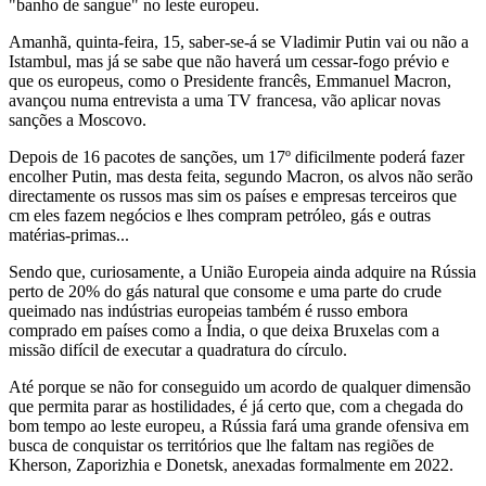
"banho de sangue" no leste europeu.
Amanhã, quinta-feira, 15, saber-se-á se Vladimir Putin vai ou não a
Istambul, mas já se sabe que não haverá um cessar-fogo prévio e
que os europeus, como o Presidente francês, Emmanuel Macron,
avançou numa entrevista a uma TV francesa, vão aplicar novas
sanções a Moscovo.
Depois de 16 pacotes de sanções, um 17º dificilmente poderá fazer
encolher Putin, mas desta feita, segundo Macron, os alvos não serão
directamente os russos mas sim os países e empresas terceiros que
cm eles fazem negócios e lhes compram petróleo, gás e outras
matérias-primas...
Sendo que, curiosamente, a União Europeia ainda adquire na Rússia
perto de 20% do gás natural que consome e uma parte do crude
queimado nas indústrias europeias também é russo embora
comprado em países como a Índia, o que deixa Bruxelas com a
missão difícil de executar a quadratura do círculo.
Até porque se não for conseguido um acordo de qualquer dimensão
que permita parar as hostilidades, é já certo que, com a chegada do
bom tempo ao leste europeu, a Rússia fará uma grande ofensiva em
busca de conquistar os territórios que lhe faltam nas regiões de
Kherson, Zaporizhia e Donetsk, anexadas formalmente em 2022.