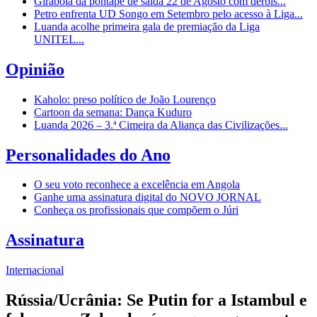
Girabola dá pontapé de saída 22 de Agosto com dérbis...
Petro enfrenta UD Songo em Setembro pelo acesso à Liga...
Luanda acolhe primeira gala de premiação da Liga
UNITEL...
Opinião
Kaholo: preso político de João Lourenço
Cartoon da semana: Dança Kuduro
Luanda 2026 – 3.ª Cimeira da Aliança das Civilizações...
Personalidades do Ano
O seu voto reconhece a excelência em Angola
Ganhe uma assinatura digital do NOVO JORNAL
Conheça os profissionais que compõem o Júri
Assinatura
Internacional
Rússia/Ucrânia: Se Putin for a Istambul e