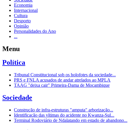
Economia
Internacional
Cultura
Desporto
Opinião
Personalidades do Ano
...
Menu
Política
Tribunal Constitucional sob os holofotes da sociedade...
PRS e FNLA acusados de andar atrelados ao MPLA
TAAG "deixa cair" Primeira-Dama de Moçambique
Sociedade
Construção de infra-estruturas "amputa" arborização...
Identificação das vítimas do acidente no Kwanza-Sul...
Terminal Rodoviário de Ndalatando em estado de abandono...