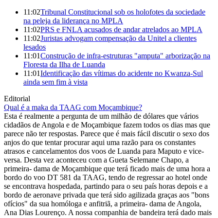
11:02
Tribunal Constitucional sob os holofotes da sociedade
na peleja da liderança no MPLA
11:02
PRS e FNLA acusados de andar atrelados ao MPLA
11:02
Juristas advogam compensação da Unitel a clientes
lesados
11:01
Construção de infra-estruturas "amputa" arborização na
Floresta da Ilha de Luanda
11:01
Identificação das vítimas do acidente no Kwanza-Sul
ainda sem fim à vista
Editorial
Qual é a maka da TAAG com Moçambique?
Esta é realmente a pergunta de um milhão de dólares que vários
cidadãos de Angola e de Moçambique fazem todos os dias mas que
parece não ter respostas. Parece que é mais fácil discutir o sexo dos
anjos do que tentar procurar aqui uma razão para os constantes
atrasos e cancelamentos dos voos de Luanda para Maputo e vice-
versa. Desta vez aconteceu com a Gueta Selemane Chapo, a
primeira- dama de Moçambique que terá ficado mais de uma hora a
bordo do voo DT 581 da TAAG, tendo de regressar ao hotel onde
se encontrava hospedada, partindo para o seu país horas depois e a
bordo de aeronave privada que terá sido agilizada graças aos "bons
ofícios" da sua homóloga e anfitriã, a primeira- dama de Angola,
Ana Dias Lourenço. A nossa companhia de bandeira terá dado mais