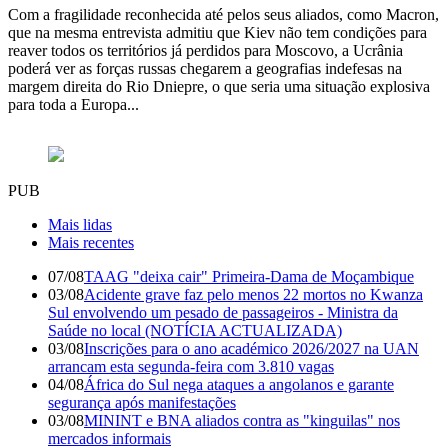
Com a fragilidade reconhecida até pelos seus aliados, como Macron,
que na mesma entrevista admitiu que Kiev não tem condições para
reaver todos os territórios já perdidos para Moscovo, a Ucrânia
poderá ver as forças russas chegarem a geografias indefesas na
margem direita do Rio Dniepre, o que seria uma situação explosiva
para toda a Europa...
PUB
Mais lidas
Mais recentes
07/08
TAAG "deixa cair" Primeira-Dama de Moçambique
03/08
Acidente grave faz pelo menos 22 mortos no Kwanza
Sul envolvendo um pesado de passageiros - Ministra da
Saúde no local (NOTÍCIA ACTUALIZADA)
03/08
Inscrições para o ano académico 2026/2027 na UAN
arrancam esta segunda-feira com 3.810 vagas
04/08
África do Sul nega ataques a angolanos e garante
segurança após manifestações
03/08
MININT e BNA aliados contra as "kinguilas" nos
mercados informais