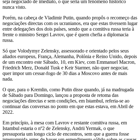
seja negociado de imediato, o que seria um fenómeno histórico
nunca visto.
Porém, na cabeça de Vladimir Putin, quando propôs o recomeço das
negociações directas com os ucranianos, era que estas tivessem lugar
entre delegações dos dois países, sendo que a comitiva russa teria à
frente o ministro Sergei Lavrov, que é quem chefia a diplomacia
russa.
Só que Volodymyr Zelensky, assessorado e orientado pelos seus
aliados europeus, França, Alemanha, Polónia e Reino Unido, depois
de um encontro este Sábado, 10, em Kiev, com Emmanuel Macron,
Friedrich Merz, Donald Tusk e Keir Starmer, não quer negociar,
quer impor um cessar-fogo de 30 dias a Moscovo antes de mais
nada.
O que, para o Kremlin, como Putin disse quando, já na madrugada
de Sábado para Domingo, lançou a proposta de retoma das
negociações directas e sem condições, em Istambul, referia-se ao
continuar das conversas no ponto em que estas estava, em Abril de
2022.
Em princípio, à mesa com Lavrov e restante comitiva russa, em
Istambul estaria o nº2 de Zelensky, Andrii Yermak, o que
pressuporia um longo ciclo de encontros, sem que a guerra fosse
interrompida antes de haver um entendimento sólido sobre as causas