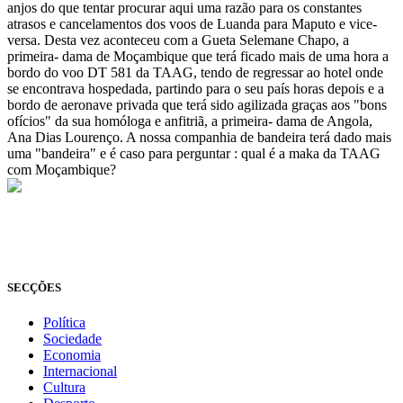
anjos do que tentar procurar aqui uma razão para os constantes
atrasos e cancelamentos dos voos de Luanda para Maputo e vice-
versa. Desta vez aconteceu com a Gueta Selemane Chapo, a
primeira- dama de Moçambique que terá ficado mais de uma hora a
bordo do voo DT 581 da TAAG, tendo de regressar ao hotel onde
se encontrava hospedada, partindo para o seu país horas depois e a
bordo de aeronave privada que terá sido agilizada graças aos "bons
ofícios" da sua homóloga e anfitriã, a primeira- dama de Angola,
Ana Dias Lourenço. A nossa companhia de bandeira terá dado mais
uma "bandeira" e é caso para perguntar : qual é a maka da TAAG
com Moçambique?
© Novo Jornal, 2026
Todos os direitos reservados
Fundado em 2008
SECÇÕES
Política
Sociedade
Economia
Internacional
Cultura