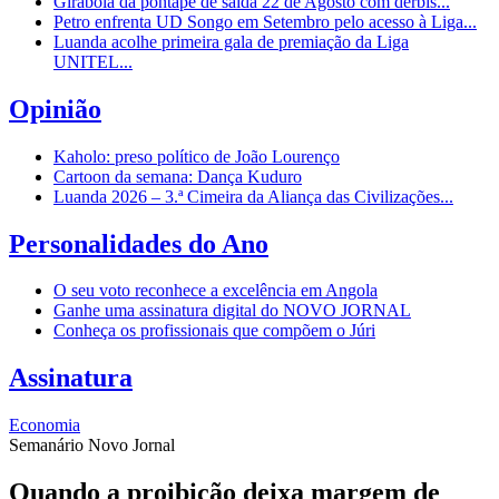
Girabola dá pontapé de saída 22 de Agosto com dérbis...
Petro enfrenta UD Songo em Setembro pelo acesso à Liga...
Luanda acolhe primeira gala de premiação da Liga
UNITEL...
Opinião
Kaholo: preso político de João Lourenço
Cartoon da semana: Dança Kuduro
Luanda 2026 – 3.ª Cimeira da Aliança das Civilizações...
Personalidades do Ano
O seu voto reconhece a excelência em Angola
Ganhe uma assinatura digital do NOVO JORNAL
Conheça os profissionais que compõem o Júri
Assinatura
Economia
Semanário Novo Jornal
Quando a proibição deixa margem de