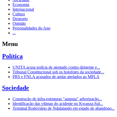
Economia
Internacional
Cultura
Desporto
Opinião
Personalidades do Ano
...
Menu
Política
UNITA acusa polícia de atentado contra dirigente e...
Tribunal Constitucional sob os holofotes da sociedade...
PRS e FNLA acusados de andar atrelados ao MPLA
Sociedade
Construção de infra-estruturas "amputa" arborização...
Identificação das vítimas do acidente no Kwanza-Sul...
Terminal Rodoviário de Ndalatando em estado de abandono...