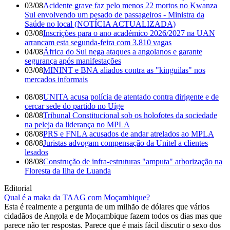
03/08
Acidente grave faz pelo menos 22 mortos no Kwanza
Sul envolvendo um pesado de passageiros - Ministra da
Saúde no local (NOTÍCIA ACTUALIZADA)
03/08
Inscrições para o ano académico 2026/2027 na UAN
arrancam esta segunda-feira com 3.810 vagas
04/08
África do Sul nega ataques a angolanos e garante
segurança após manifestações
03/08
MININT e BNA aliados contra as "kinguilas" nos
mercados informais
08/08
UNITA acusa polícia de atentado contra dirigente e de
cercar sede do partido no Uíge
08/08
Tribunal Constitucional sob os holofotes da sociedade
na peleja da liderança no MPLA
08/08
PRS e FNLA acusados de andar atrelados ao MPLA
08/08
Juristas advogam compensação da Unitel a clientes
lesados
08/08
Construção de infra-estruturas "amputa" arborização na
Floresta da Ilha de Luanda
Editorial
Qual é a maka da TAAG com Moçambique?
Esta é realmente a pergunta de um milhão de dólares que vários
cidadãos de Angola e de Moçambique fazem todos os dias mas que
parece não ter respostas. Parece que é mais fácil discutir o sexo dos