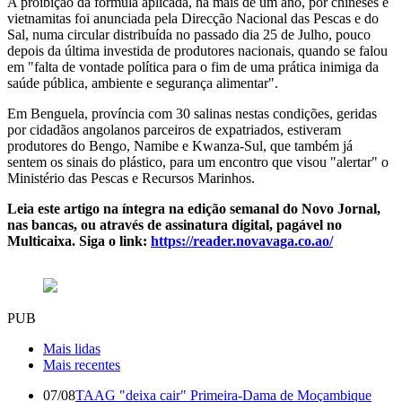
A proibição da fórmula aplicada, há mais de um ano, por chineses e
vietnamitas foi anunciada pela Direcção Nacional das Pescas e do
Sal, numa circular distribuída no passado dia 25 de Julho, pouco
depois da última investida de produtores nacionais, quando se falou
em "falta de vontade política para o fim de uma prática inimiga da
saúde pública, ambiente e segurança alimentar".
Em Benguela, província com 30 salinas nestas condições, geridas
por cidadãos angolanos parceiros de expatriados, estiveram
produtores do Bengo, Namibe e Kwanza-Sul, que também já
sentem os sinais do plástico, para um encontro que visou "alertar" o
Ministério das Pescas e Recursos Marinhos.
Leia este artigo na íntegra na edição semanal do Novo Jornal,
nas bancas, ou através de assinatura digital, pagável no
Multicaixa. Siga o link:
https://reader.novavaga.co.ao/
PUB
Mais lidas
Mais recentes
07/08
TAAG "deixa cair" Primeira-Dama de Moçambique